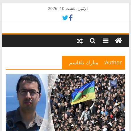
Skip
الإثنين, غشت 10, 2026
to
content
AkalPress
منبر
أمازيغ
المغرب
Author:
مبارك بلقاسم