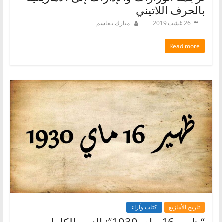
بالحرف اللاتيني
26 غشت 2019
مبارك بلقاسم
Read more
تاريخ الأمازيغ
كتاب وآراء
“ظهير 16 ماي 1930”: النص الكامل