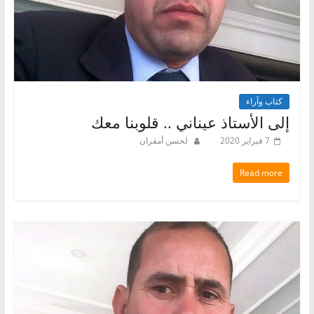
كتاب وآراء
إلى الأستاذ عيناني .. قلوبنا معك
7 فبراير 2020
لحسن أمقران
Read more