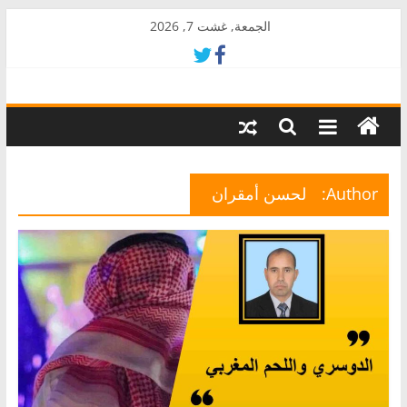
Skip
الجمعة, غشت 7, 2026
to
content
AkalPress
منبر
أمازيغ
المغرب
Author:
لحسن أمقران