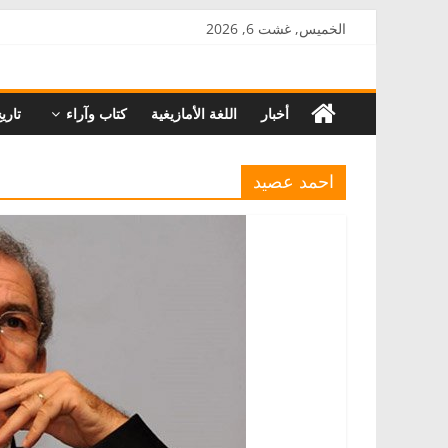
Skip
الخميس, غشت 6, 2026
to
AkalPress
content
أخبار
اللغة الأمازيغية
كتاب وآراء
تاري
منبر
أمازيغ
المغرب
احمد عصيد