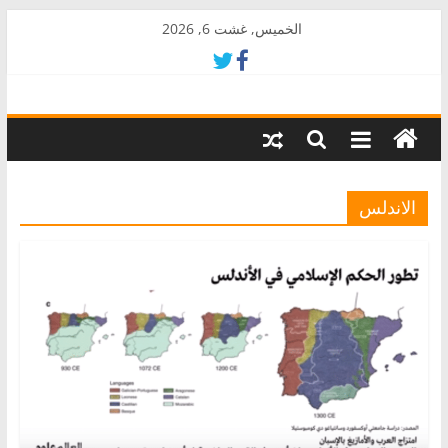
Skip
الخميس, غشت 6, 2026
to
content
AkalPress
منبر
أمازيغ
المغرب
الاندلس