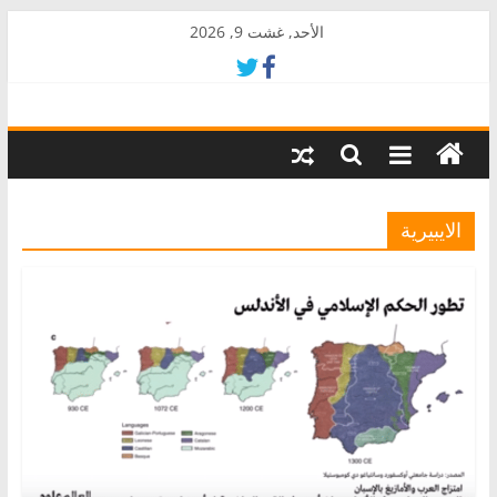
Skip
الأحد, غشت 9, 2026
to
content
AkalPress
منبر
أمازيغ
المغرب
الايبيرية