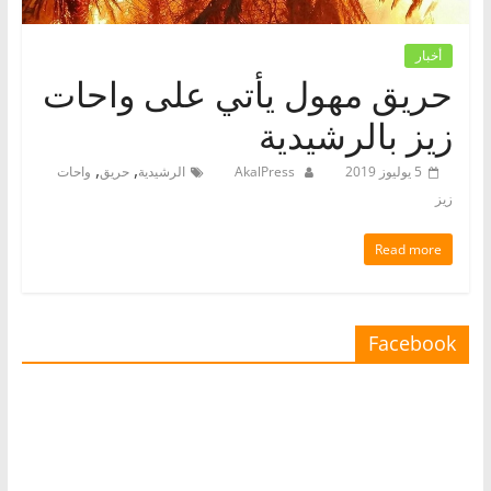
أخبار
حريق مهول يأتي على واحات
زيز بالرشيدية
,
,
5 يوليوز 2019
AkalPress
الرشيدية
حريق
واحات
زيز
Read more
Facebook