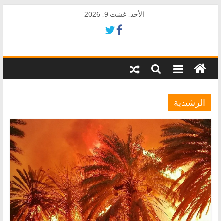
Skip
الأحد, غشت 9, 2026
to
content
AkalPress
منبر
أمازيغ
المغرب
الرشيدية