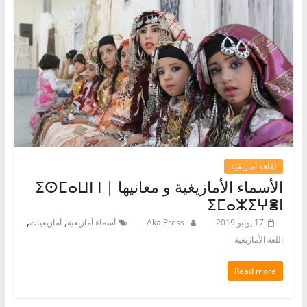
ثقافة أمازيغية
الأسماء الأمازيغية و معانيها | ⵉⵙⵎⴰⵡⵏ ⵏ
ⵉⵎⴰⵣⵉⵖⴻⵏ
,
,
17 يونيو 2019
AkalPress
أسماء أمازيغية
أمازيغيات
اللغة الأمازيغية
Read more