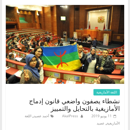
اللغة الأمازيغية
نشطاء يصفون واضعي قانون إدماج
الأمازيغية بالتحايل والتمييز
,
11 يونيو 2019
AkalPress
أحمد عصيد
اللغة
,
الأمازيغية
عصيد