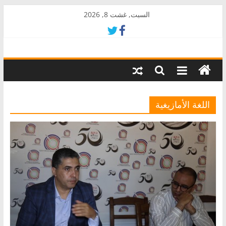
Skip
السبت, غشت 8, 2026
to
content
AkalPress
منبر
أمازيغ
المغرب
اللغة الأمازيغية