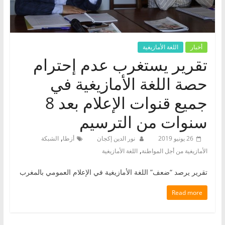
أخبار
اللغة الأمازيغية
تقرير يستغرب عدم إحترام
حصة اللغة الأمازيغية في
جميع قنوات الإعلام بعد 8
سنوات من الترسيم
,
26 يونيو 2019
نور الدين إكجان
أزطا
الشبكة
,
الأمازيغية من أجل المواطنة
اللغة الأمازيغية
تقرير يرصد “ضعف” اللغة الأمازيغية في الإعلام العمومي بالمغرب
Read more