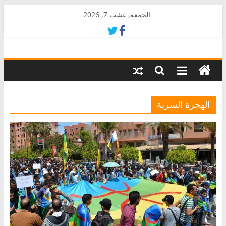
Skip
الجمعة, غشت 7, 2026
to
content
AkalPress
منبر
أمازيغ
المغرب
الهجرة السرية