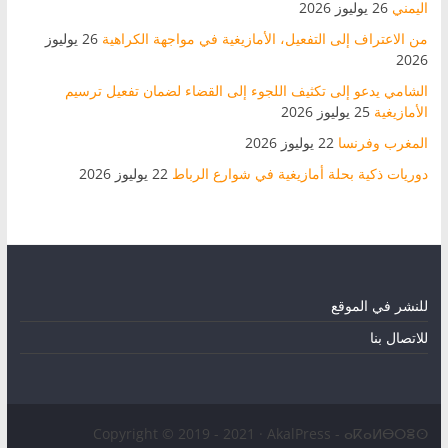
اليمني
26 يوليوز 2026
من الاعتراف إلى التفعيل، الأمازيغية في مواجهة الكراهية
26 يوليوز
2026
الشامي يدعو إلى تكثيف اللجوء إلى القضاء لضمان تفعيل ترسيم
الأمازيغية
25 يوليوز 2026
المغرب وفرنسا
22 يوليوز 2026
دوريات ذكية بحلة أمازيغية في شوارع الرباط
22 يوليوز 2026
للنشر في الموقع
للاتصال بنا
Copyright © 2019 - 2021 · AkalPress - ⴰⴽⴰⵍⴱⵔⴻⵙ