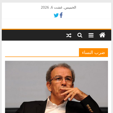
Skip
الخميس, غشت 6, 2026
to
content
AkalPress
منبر
أمازيغ
المغرب
ضرب النساء