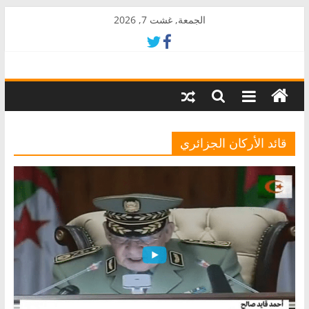
Skip
الجمعة, غشت 7, 2026
to
content
AkalPress
منبر
أمازيغ
المغرب
قائد الأركان الجزائري