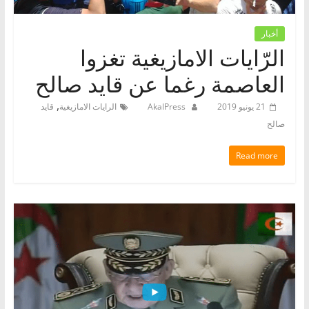
أخبار
الرّايات الامازيغية تغزوا
العاصمة رغما عن قايد صالح
,
21 يونيو 2019
AkalPress
الرايات الامازيغية
قايد
صالح
Read more