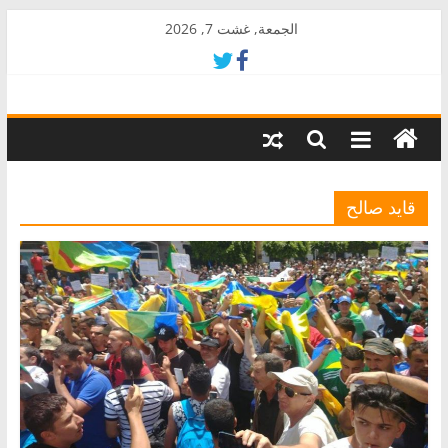
Skip
الجمعة, غشت 7, 2026
to
content
AkalPress
منبر
أمازيغ
المغرب
قايد صالح