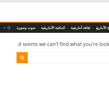
خ الأمازيغ
ثقافة أمازيغية
المكتبة الأمازيغية
صوت وصورة
It seems we can’t find what you’re loo