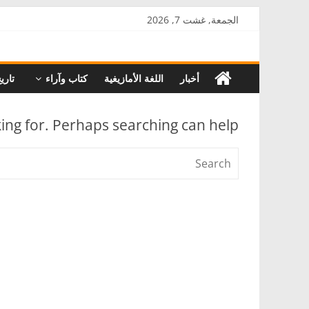
Skip
الجمعة, غشت 7, 2026
to
AkalPress
content
أخبار
اللغة الأمازيغية
كتاب وآراء
تاري
منبر
أمازيغ
المغرب
king for. Perhaps searching can help.