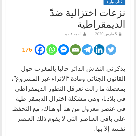
كتاب وآراء
نزعات اختزالية ضدّ
الديمقراطية
5 مارس 2020
أحمد عصيد
175
يذكرني النقاش الدائر حاليا بالمغرب حول
القانون الجنائي ومادة “الإثراء غير المشروع”،
بمعضلة ما زالت تعرقل التطور الديمقراطي
في بلادنا، وهي مشكلة اختزال الديمقراطية
في عنصر معزول من هنا أو هناك، مع التحفظ
على باقي العناصر التي لا يقوم ذلك العنصر
نفسه إلا بها.