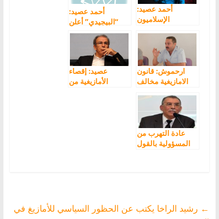
أحمد عصيد:
أحمد عصيد:
الإسلاميون
“البيجيدي” أعلن
والعسكر، تحالف
محاربة الفساد وفي
ضدّ الديمقراطية
الأخير إنغمس فيه
ارحموش: قانون
عصيد: إقصاء
الامازيغية مخالف
الأمازيغية من
للدستور ومخيب
البطاقة الوطنية
للآمال
اهانة للأحزاب
السياسية
عادة التهرب من
المسؤولية بالقول
إنها “مسؤولية
الجميع” وتتطلب
“مشاركة الجميع”
←
رشيد الراخا يكتب عن الحظور السياسي للأمازيغ في