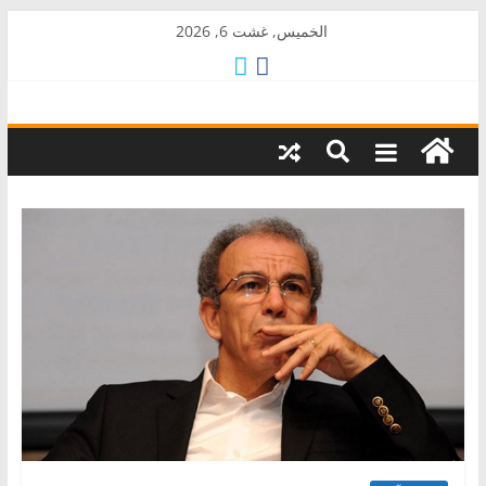
Skip
الخميس, غشت 6, 2026
to
content
AkalPress
منبر
أمازيغ
المغرب