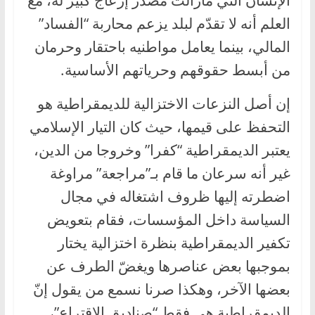
الإنسان التي مازالت مصدر إزعاج كبير له، مع
العلم أنه لا تقدّم لبلد يزعم محاربة “الفساد”
المالي، بينما يعامل مواطنيه باحتقار وحرمان
من أبسط حقوقهم وحرياتهم الأساسية.
إن أصل النزعات الاختزالية للديمقراطية هو
التحفظ على قيمها، حيث كان التيار الإسلامي
يعتبر الديمقراطية “كفرا” وخروجا من الدين،
غير أنه سرعان ما قام بـ”مراجعة” مراوغة
اضطرته إليها ظروف اشتغاله في مجال
السياسة داخل المؤسسات، فقام بتعويض
تكفير الديمقراطية بنظرة اختزالية يختار
بموجبها بعض عناصرها ويغضّ الطرف عن
بعضها الآخر، وهكذا صرنا نسمع من يقول إنّ
الديمقراطية هي فقط “صناديق الاقتراع”،