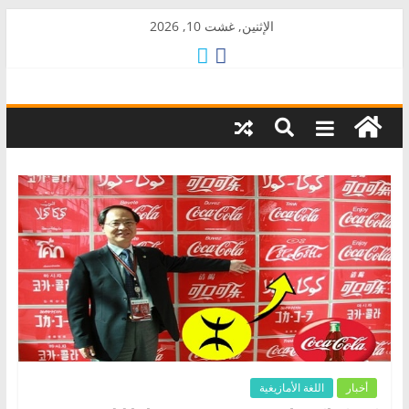
Skip
الإثنين, غشت 10, 2026
to
content
AkalPress
منبر
أمازيغ
المغرب
أخبار
اللغة الأمازيغية