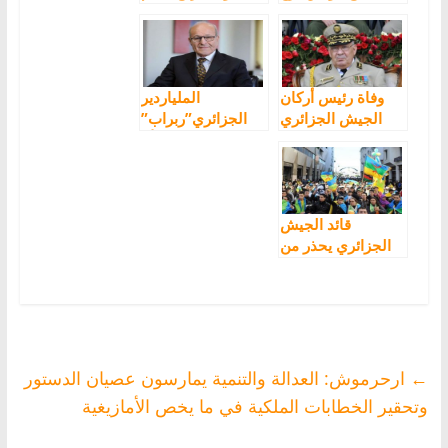
الملكية وتهجير
الأمازيغي ليس
السكان ونهب
جريمة
الأرض والبرلمان
الحالي ضد الشعب
وفاة رئيس أركان
الملياردير
الجيش الجزائري
الجزائري”ربراب”
قايد صالح
داخل المحكمة:”أنا
لا أفهم العربية
ولغتي الأم هي
الأمازيغية”
قائد الجيش
الجزائري يحذر من
العلم الأمازيغي
والأمازيغ يستعدون
للرد عليه في
مظاهرات الجمعة
←
ارحرموش: العدالة والتنمية يمارسون عصيان الدستور
وتحقير الخطابات الملكية في ما يخص الأمازيغية