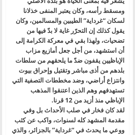
يشعر فيه بمعنى الحياة هو بلده الأصلي
ومسقط رأسه، وكان يعتبر المنفى خذلانا
لسكان “غرداية” الطيبين والمسالمين، وكان
يقول كذلك إن التحرّر غاية لا بدّ فيها من
تضحيات، ولهذا بقي في معركة الكرامة إلى
أن استشهد، من أجل جعل أمازيع مزاب
الإباظيين يقفون ضدّ ما يلحقهم من سلطات
بلدهم من أذى مباشر وتقتيل وإحراق بيوت
وانتزاع أراضي، وضد مخططات التصفية التي
تستهدفهم وهم الذين اعتنقوا المذهب
الإباظي منذ أزيد من 12 قرنا.
لقد كان فخار في صلب الأحداث بل وفي
مقدمة المشهد كله لسنوات، واكب عن كثب
ووعي ما يحدث في “غرداية” بالجزائر، والذي