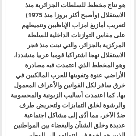
هو نتاج مخطط للسلطات الجزائرية منذ
الاستقلال (وأصبح أكثر بروزا منذ 1975)
لتعريب أمازيغ امزاب الإباظيين وتنميطهم
على مقاس التوازنات الداخلية للسلطة
المركزية بالجزائر، والتي تبنت منذ فجر
الاستقلال نهجا اشتراكيا قوميا عربيا متشددا،
وهو المخطط الذي اعتمدت فيه مصادرة
الأراضي عنوة وتفويتها للعرب المالكيين في
خرق سافر لكل القوانين والأعراف المعمول
بها، كما اعتمدت أساليب الزبونية والمحسوبية
والرشوة لخلق التمايزات ولتحريض طرف
ضدّ الآخر، مما أدّى إلى مشاكل اجتماعية
عديدة وخلق الشنآن والبغضاء بين المواطنين
الذين هم إخوة في انتمائهم إلى الوطن