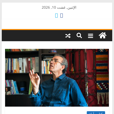
Skip
الإثنين, غشت 10, 2026
to
content
AkalPress
منبر
أمازيغ
المغرب
كتاب وآراء