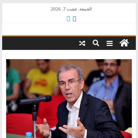
Skip
الجمعة, غشت 7, 2026
to
content
AkalPress
منبر
أمازيغ
المغرب