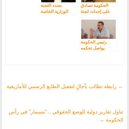
الحكومة تصادق
بصدد اللجنة
على إحداث لجنة
الوزارية الخاصة
دائمة لتتبع تفعيل
بتتبع تفعيل الطابع
الطابع الرسمي
الرسمي للأمازيغية
للأمازيغية
رئيس الحكومة
يواصل تحكمه
وينصب نفسه
طرفا، خصما ،
وحكما بمرسوم
اللجنة الوزارية
المكلفة بتفعيل
الطابع الرسمي
←
رابطة تطالب بآجالٍ لتفعيل الطابع الرسمي للأمازيغية
للأمازيغية
تناول تقارير دولية للوضع الحقوقي .. “مسمار” في رأس
الحكومة
→