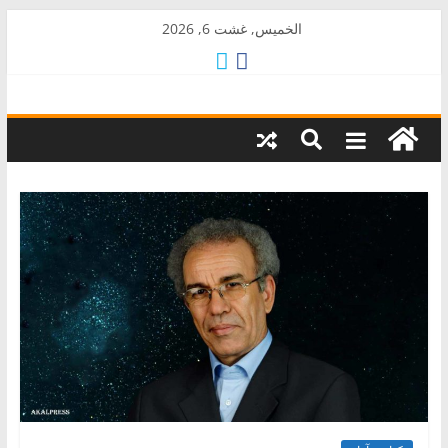
Skip
الخميس, غشت 6, 2026
to
content
AkalPress
منبر
أمازيغ
المغرب