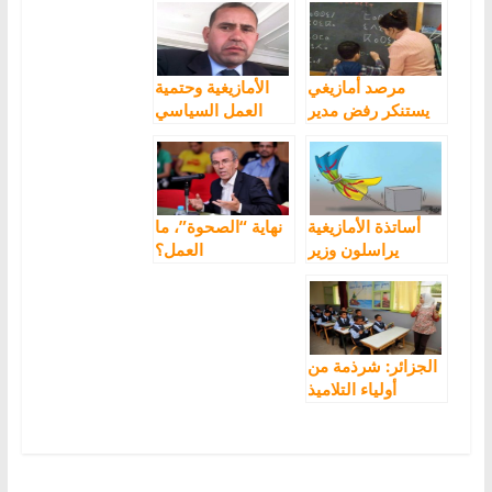
مرصد أمازيغي
الأمازيغية وحتمية
يستنكر رفض مدير
العمل السياسي
مدرسة لأستاذة
اللغة الأمازيغية
أساتذة الأمازيغية
نهاية “الصحوة”، ما
يراسلون وزير
العمل؟
التعليم حول تدبير
اللغة الأمازيغية في
التعليم الابتدائي
الجزائر: شرذمة من
أولياء التلاميذ
يرفضون تدريس
الأمازيغية لأبنائهم
ويضعون مراجعها
أمام باب المدرسة