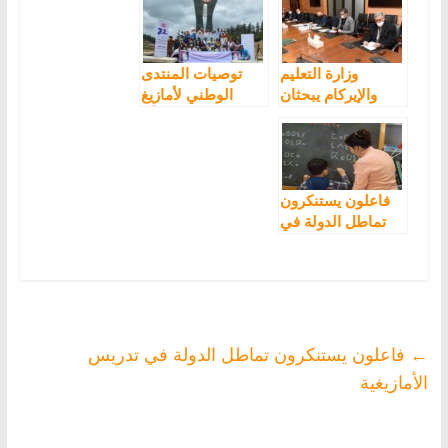
والتنمية لتدبيرها
الامازيغية
“الكارثي” للملف
الأمازيغي
وزارة التعليم
توصيات المنتدى
والإيركام يبحثان
الوطني لأمازيغ
سبل تعميم تدريس
المغرب بشأن
اللغة الأمازيغية
تعميم وتجويد
على الأسلاك
تدريس اللغة
التعليمية الثلاثة
الأمازيغية
فاعلون يستنكرون
تماطل الدولة في
تدريس الأمازيغية
←
فاعلون يستنكرون تماطل الدولة في تدريس
الأمازيغية