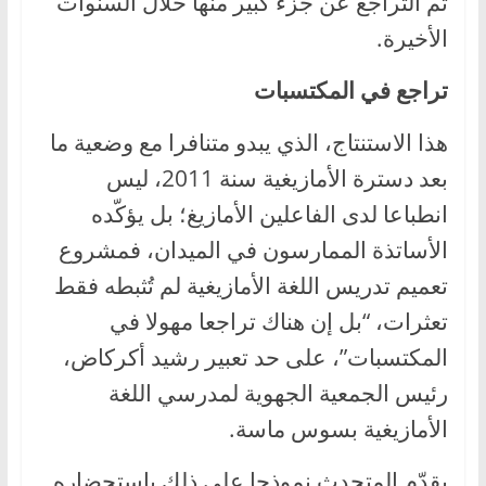
تم التراجع عن جزء كبير منها خلال السنوات
الأخيرة.
تراجع في المكتسبات
هذا الاستنتاج، الذي يبدو متنافرا مع وضعية ما
بعد دسترة الأمازيغية سنة 2011، ليس
انطباعا لدى الفاعلين الأمازيغ؛ بل يؤكّده
الأساتذة الممارسون في الميدان، فمشروع
تعميم تدريس اللغة الأمازيغية لم تُثبطه فقط
تعثرات، “بل إن هناك تراجعا مهولا في
المكتسبات”، على حد تعبير رشيد أكركاض،
رئيس الجمعية الجهوية لمدرسي اللغة
الأمازيغية بسوس ماسة.
يقدّم المتحدث نموذجا على ذلك باستحضاره