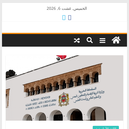
Skip
الخميس, غشت 6, 2026
to
content
AkalPress
منبر
أمازيغ
المغرب
اللغة الأمازيغية