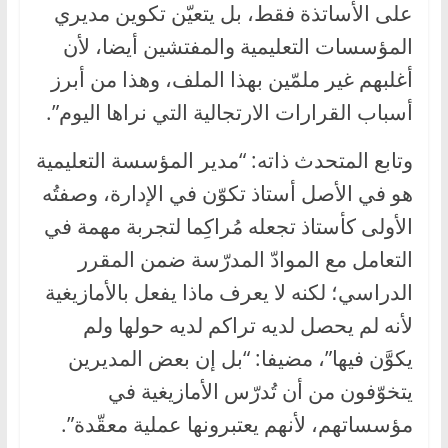
على الأساتذة فقط، بل يتعيّن تكوين مديري
المؤسسات التعليمية والمفتشين أيضا، لأن
أغلبهم غير ملمّين بهذا الملف، وهذا من أبرز
أسباب القرارات الارتجالية التي نراها اليوم”.
وتابع المتحدث ذاته: “مدير المؤسسة التعليمية
هو في الأصل أستاذ تكوّن في الإدارة، وصفتُه
الأولى كأستاذ تجعله مُراكِما لتجربة مهمة في
التعامل مع الموادّ المدرّسة ضمن المقرر
الدراسي؛ لكنه لا يعرف ماذا يفعل بالأمازيغية
لأنه لم يحصل لديه تراكم لديه حولها ولم
يكوَّن فيها”، مضيفا: “بل إن بعض المديرين
يتخوّفون من أن تُدرّس الأمازيغية في
مؤسساتهم، لأنهم يعتبرونها عملية معقّدة”.