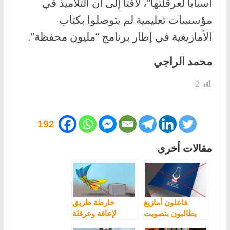
أسبابا لعرقلتها”، لافتا إلى أن التلاميذ في
مؤسسات تعليمية لم يتوصلوا بكتاب
الأمازيغية في إطار برنامج “مليون محفظة”.
محمد الراجي
2
192
مقالات أخرى
فاعلون أمازيغ
خارطة طريق
يطالبون بتصويت
لإعاقة وعرقلة
عقابي ضد العدالة
تعميم تدريس اللغة