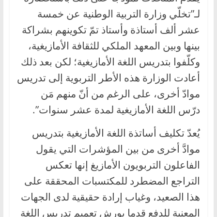
لـ”تخلّي وزارة التربية الوطنية عن خمسة
عشر ألف أستاذة وأستاذ تمّ تكوينهم بشراكة
بينها وبين المعهد الملكي للثقافة الأمازيغية،
وكلّفوا بتدريس اللغة الأمازيغية؛ لكن بعد ذلك
أعادت الوزارة هذه الأطر التربوية إلى تدريس
موادّ أخرى، على الرغم من أنّ منهم مَن
درّس اللغة الأمازيغية لمدة عشر سنوات”.
يُعدّ تكليف أساتذة اللغة الأمازيغية بتدريس
موادَّ أخرى من بين المؤشرات التي يقول
الفاعلون التربويون الأمازيغ إنها تعكس
التراجع المضطرد للمكتسبات المحققة على
هذا الصعيد، وغياب إرادة حقيقية لدى الجهات
المعنية للدفع قدما بورش تعميم تدريس اللغة