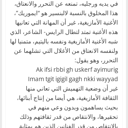
في يديه ورجليه، تمنعه عن التحرر والانعتاق،
هذا المخلوق بالنسبة لالبنسير هو “ايموريك”،
الأغنية الأمازيغية، غير أن المهانة التي تعانيها
هذه الأغنية تمتد لتطال الرايس- الشاعر، الذي
شبه الأغنية الأمازيغية ونفسه باليتيم، متمنيا لها
ولنفسه الانعتاق من الأغلال التي تشلهما عن
التحرر، وهو يقول:
Ak ifsi rbbi gh uskerf ayimurig
Imam tgit igigil gagh nkki wayyad
غير أن وضعية التهميش التي تعاني منها
الثقافة الأمازيغية، هي أيضا من إنتاج أبنائها،
بحيث يساهمون وبدون وعي منهم في
تحقيرها، والانتقاص من قدر ثقافتهم وذلك
بالانتقاص من قدر الفنانين الذين هم بمثابة