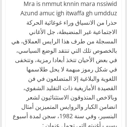
Mra is nmmut knnin mara nssiwid
Azund amuc igh itwaffa gh umdduz
حذرا من الانسياق وراء غوغائية الحركة
الاجتماعية غير المنضبطة، جل الأغاني
المسجلة من طرف هذا الرايس العملاق، هي
بالخصوص تلك التي تنتقد الوضع السياسي،
في بعض الأحيان تتخذ أبعادا رمزية، وتتخفى
في شكل رموز مبهمة لا يحل طلاسمها
اللغوية والبلاغية إلا المتضلعون في فن
القصيدة الأمازيغية ذات التقليد الشفوي،
وبالاخص المتذوقون الاستثنائيون لشعر
انضامن الكبار والروايس المتميزين أمثال
البنسير، وفي سنة 1982، سجن لمدة أسبوع
بسبب أغنيته التي تحمل عنوان :