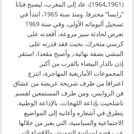
(1961ـ1964)، عاد إلى المغرب، ليصبح فنانا
“رايسا” محترفا. ومنذ سنة 1965، ابتدأ في
تسجيل ألبوماته الأولى، وفي سنة 1969
تعرض لحادثة سير مروعة، أقعدته على
كرسي متحرك، بحيث فقد قدرته على
المشي بصفة نهائية،, وأصبح مقعدا، استقر
إذن بالدار البيضاء بالقرب من أكبر
المجموعات الأمازيغية المهاجرة، انتزع
اعترافا من طرف شريحة عريضة من عشاق
فن الروايس، ومن طرف المستمعين لقسم
تاشلحيت بإذاعة اللهجات، بالإذاعة الوطنية.
يتطرق في أشعاره وأغانيه إلى المواضيع
الاجتماعية والسياسية، التي يعبر من خلالها
عن رفضه لسياسة التهميش والإقصاء التي