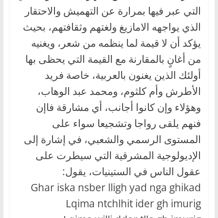
التي عبر فيها بمرارة عن التهميش والاحتقار
الذي يواجهه الامازيغ ولغتهم وثقافتهم، بحيث
يؤكد أن لا قيمة لما ينظمه من شعر، ويغنيه
من أغانٍ بالمقارنة مع القيمة التي يحظى بها
أولئك الذين يغنون بالعربية، خاصة فريد
الأطرش وأم كلثوم، ومحمد عبد الوهاب،
وهؤلاء وإن كانوا أجانب، أي مشارقة فاإن
فنهم يلقى رواجا وتشجيعا سواء على
المستوى الرسمي والشعبي، في إشارة إلى
الإديولوجية المشرقية التي سيطرت على
عقول الناس في الستينيات، يقول:
Ghar iska nsber lligh yad nga ghikad
Lqima ntchlhit ider gh imurig