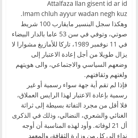
Attalfaza llan gisent id ar id
Imam chluh ayyur wadan negh kuz.
وهكذا سجل البنسير مايقارب 100 شريط
صوتي، وتوفي في سن 53 عاما بالدار البيضاء
في 11 نوفمبر 1989، تاركا للأمازيغ مشوارا لا
يزال طويلا من أجل إعادة الاعتبار إلى
وضعهم السياسي والاجتماعي، والى هويتهم
ولغتهم وثقافتهم.
فإذا لم تقم أية جهة سواء رسمية أو غير
رسمية بإعادة الاعتبار لهذا الرايس العملاق،
فلا أقل من مجرد التفاتة بسيطة إلى ثراثة
الغنائي والشعري، النضالي، وذلك في الذكرى
أل 21 لوفاته. وأود لهذه المناسبة أن أوجه
نداء إلى كل من وزارة الثقافة، والمعهد