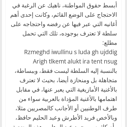
أبسط حقوق المواطنة، ناهيك عن الرغبة في
الاحتجاج على الوضع القائم، وكانت إحدى أهم
أغانيه التي عبر فيها عن رفضه واحتجاجه على
سلطة لا تعترف بوجوده، تلك التي تحمل
مطلع:
Rzmeghd iwullinu s luda gh ujddig
Arigh tlkemt alukt ira tent nsug
بالنسبة إليه السلطة ليست فقط، وببساطة،
متجاهلة بل ومنحازة أيضا، بحيث لا تعترف
بالأغنية الأمازيغية التي يعبر عنها، في مقابل
اهتمامها بالأغنية المؤداة بالعربية سواء من
طرف الوطنيين أو الأجانب كالمصريين مثلا،
وبالأخص فريد الأطرش وعبد الحليم حافظ،
وأم كلثوم، ومحمد عبد الوهاب، هذه الوضعية