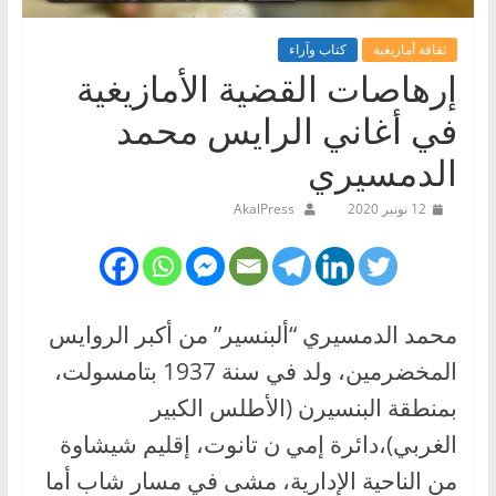
ثقافة أمازيغية
كتاب وآراء
إرهاصات القضية الأمازيغية
في أغاني الرايس محمد
الدمسيري
12 نونبر 2020
AkalPress
محمد الدمسيري “ألبنسير” من أكبر الروايس
المخضرمين، ولد في سنة 1937 بتامسولت،
بمنطقة البنسيرن (الأطلس الكبير
الغربي)،دائرة إمي ن تانوت، إقليم شيشاوة
من الناحية الإدارية، مشى في مسار شاب أما