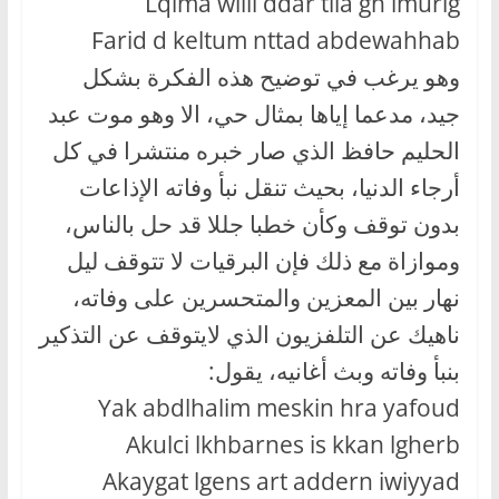
Lqima willi ddar tlla gh imurig
Farid d keltum nttad abdewahhab
وهو يرغب في توضيح هذه الفكرة بشكل
جيد، مدعما إياها بمثال حي، الا وهو موت عبد
الحليم حافظ الذي صار خبره منتشرا في كل
أرجاء الدنيا، بحيث تنقل نبأ وفاته الإذاعات
بدون توقف وكأن خطبا جللا قد حل بالناس،
وموازاة مع ذلك فإن البرقيات لا تتوقف ليل
نهار بين المعزين والمتحسرين على وفاته،
ناهيك عن التلفزيون الذي لايتوقف عن التذكير
بنبأ وفاته وبث أغانيه، يقول:
Yak abdlhalim meskin hra yafoud
Akulci lkhbarnes is kkan lgherb
Akaygat lgens art addern iwiyyad