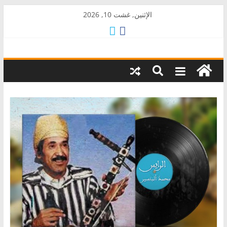
Skip
الإثنين, غشت 10, 2026
to
content
AkalPress
منبر
أمازيغ
المغرب