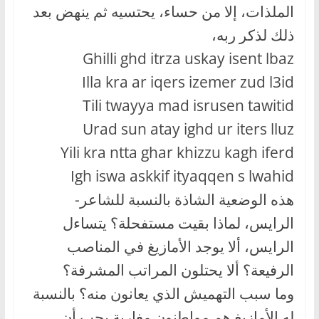
الملذات، إلا من حساء، يحتسيه ثم ينهض بعد
ذلك لذكر ربه،
Ghilli ghd itrza uskay isent lbaz
Illa kra ar iqers izemer zud l3id
Tili twayya mad isrusen tawitid
Urad sun atay ighd ur iters lluz
Yili kra ntta ghar khizzu kagh iferd
Igh iswa askkif ityaqqen s lwahid
هذه الوضعية الشاذة بالنسبة للشاعر-
الرايس، لماذا بقيت مستفحلة؟ يتساءل
الرايس، ألا يوجد الأمازيغ في المناصب
الرفيعة؟ ألا يحتلون المراتب المشرفة؟
وما سبب التهميش الذي يعانون منه؟ بالنسبة
له الأمازيغ هم مواطنون مغاربة يجب أن