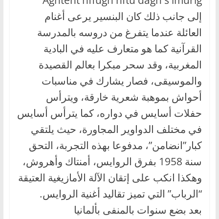
Aghtent nffugh nftu dagh s imurig
إلى جانب ذلك كان البنسير يرعى أغنام
العائلة عندما يتفرغ من دروسه بالمدرسة
القرآنية كما هو متعارف عليه في البادية
المغربية، وقد سحر مبكرا بعالم القصيدة
والموسيقى، فصار يشارك في مناسبات
أحواش بموهبة شعرية خارقة، ويترأس
حفلات أسايس في دواره، كما يترأس أسايس
في مختلف الدواوير المجاورة، حيث يلتقي
كبار”انضامن”، مدفوعا بهذه التجربة، التحق
سنة 1958 بفرق الروايس، أمنتاك وأهروش،
وهكذا انكب على إتقان الآلة الأمازيغية العتيقة
“الرباب” التي تميز تقاليد أغنية الروايس.
بعد بضع سنوات بالمنفى بألمانيا