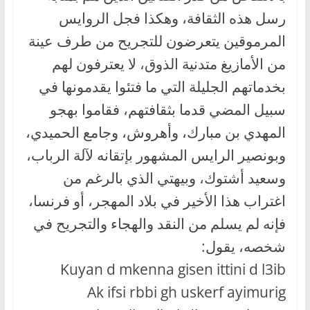
رسل هذه الثقافة، وهكذا فجل الروايس
المرموقين يتعرضون للتجريح من طرف عينة
من الأمازيغ متدنية الذوق، لا يعترفون لهم
بخدماتهم الجليلة التي ما فتئوا يقدمونها في
سبيل المضي قدما بثقافتهم، فقاموا بهجو
المهدي بن مبارك، وأهروش، وجامع الحميدي،
وبونصير الرايس المشهور بإتقانه لآلة الرباب،
وسعيد أشتوك، وبيهتي الذي بالرغم من
اغتراب هذا الأخير في بلاد المهجر، أو فرنسا،
فإنه لم يسلم من النقد والهجاء والتجريح في
شخصه، يقول:
Kuyan d mkenna gisen ittini d l3ib
Ak ifsi rbbi gh uskerf ayimurig