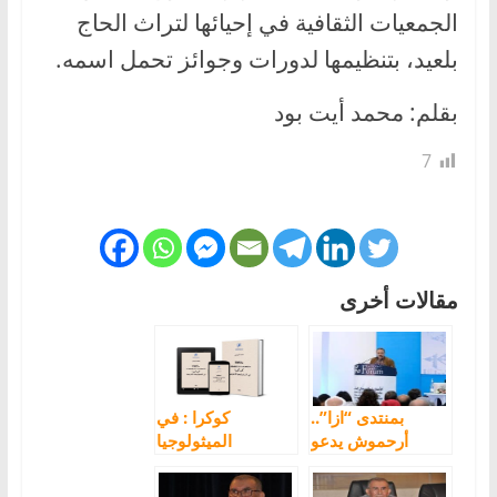
الجمعيات الثقافية في إحيائها لتراث الحاج
بلعيد، بتنظيمها لدورات وجوائز تحمل اسمه.
بقلم: محمد أيت بود
7
مقالات أخرى
بمنتدى “ازا”..
كوكرا : في
أرحموش يدعو
الميثولوجيا
لخدمة القضية
الأمازيغية | محمد
الأمازيغية بداخل
أوسوس [PDF]