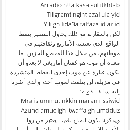
Arradio ntta kasa sul itkhtab
Tiligramt ngint azal ula yid
Yili gh lida3a talfaza id ar id
لكن بالمقارنة مع ذلك يحاول البنسير بسط
الواقع الذي يعيشه الأمازيغ وثقافتهم في
موطنهم، من خلال هذا المقطع الحزين، ما
معناه أن موته هو كفنان أمازيغي لا يعدو أن
يكون عبارة عن موت إحدى القطط المتشردة
في مزبلة، لن يتلفت لموتها أحد، والذي أشرنا
إليه سابقا بقوله:
Mra is ummut nkkin maran nssiwid
Azund amuc igh itwaffa gh umdduz
ويذكرنا بكون الحاج بلعيد، يعتبر من رواد
الأغنية الأمازيغية، وبكونه لو عاش إلى أيامنا