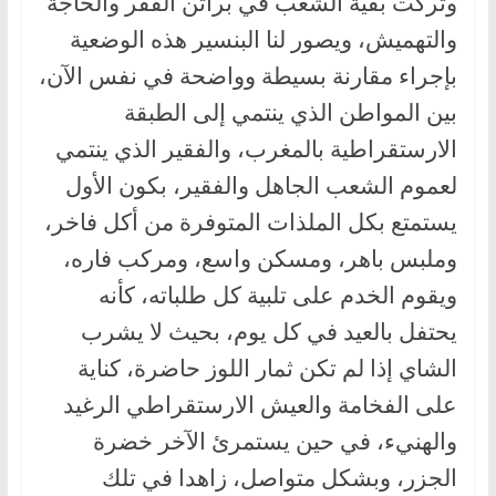
وتركت بقية الشعب في براثن الفقر والحاجة
والتهميش، ويصور لنا البنسير هذه الوضعية
بإجراء مقارنة بسيطة وواضحة في نفس الآن،
بين المواطن الذي ينتمي إلى الطبقة
الارستقراطية بالمغرب، والفقير الذي ينتمي
لعموم الشعب الجاهل والفقير، بكون الأول
يستمتع بكل الملذات المتوفرة من أكل فاخر،
وملبس باهر، ومسكن واسع، ومركب فاره،
ويقوم الخدم على تلبية كل طلباته، كأنه
يحتفل بالعيد في كل يوم، بحيث لا يشرب
الشاي إذا لم تكن ثمار اللوز حاضرة، كناية
على الفخامة والعيش الارستقراطي الرغيد
والهنيء، في حين يستمرئ الآخر خضرة
الجزر، وبشكل متواصل، زاهدا في تلك