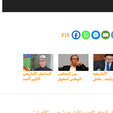
215
الأمازيغية
بين المجلس
المناضل الأمازيغي
ياسة.. نقاش
الوطني لحقوق
الكبير أحمد
ي الممكنات
الإنسان والمجلس
الدغرني في ذمة
العلمي الأعلى
الله
التحاق “الجبهة الأمازيغية” بحزب “الأحرار”