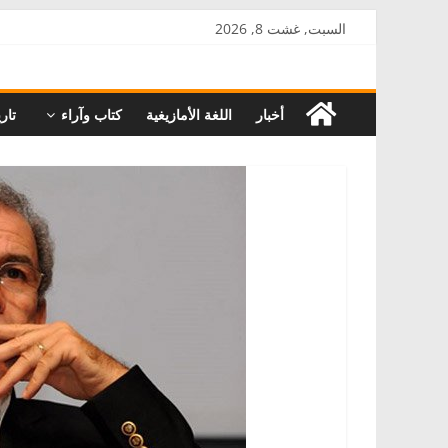
Skip
السبت, غشت 8, 2026
to
AkalPress
content
أخبار
اللغة الأمازيغية
كتاب وآراء
تاري
منبر
أمازيغ
المغرب