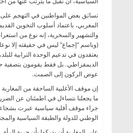
السياسية، أن نقبل ما يترتب عنها من ا
تسابَق بعض المواطنين في التهجم على 
المغربي، باعتماد أسلوب التخوين القدي
والتشهير والسخرية، إنه نوع من استعرا
(وباسم “إجماع” ليس في حقيقته إلا نوعا
يعتقدون في تدعيم الوحدة الترابية للبلد
الديمقراطي. بل فقط يقومون بتصفية ح
عوض الركون إلى الصمت.
إن موقف الأغلبية الساحقة من المغاربة
ما يجعلنا نتساءل في اطمئنان عن الضرر 
جراء موقف أقلية سياسية عبرت بشجاعة 
الوطني للدولة والطبقة السياسية والمجتم
على المغاربة أن يدركوا بأن حرية الرأي 