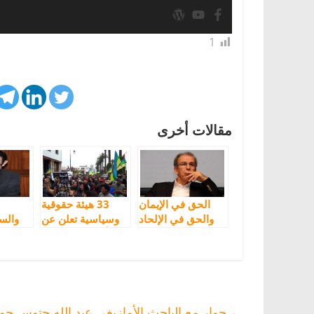
1
مقالات أخرى
الحق في الإيمان
33 هيئة حقوقية
والحق في الإلحاد
وسياسية تعلن عن
والس
تأسيس”الائتلاف
ف
الديمقراطي من
أجل إطلاق سراح
المعتقلين
السياسيين وفك
الحصار عن الريف”
←
حوار مع الباحث الأمازيغي عبد الله حتوس حول 