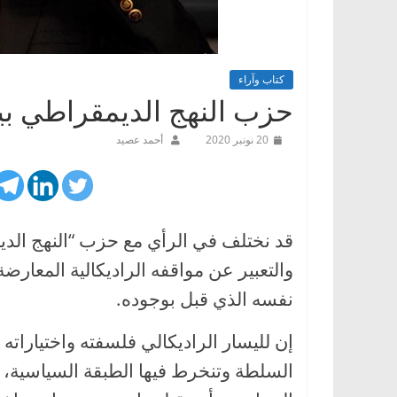
كتاب وآراء
حزب النهج الديمقراطي بين
20 نونبر 2020
أحمد عصيد
قد نختلف في الرأي مع حزب “النهج الديم
والتعبير عن مواقفه الراديكالية المعارض
نفسه الذي قبل بوجوده.
إن لليسار الراديكالي فلسفته واختياراته 
السلطة وتنخرط فيها الطبقة السياسية، وعل