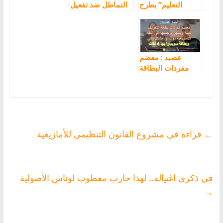
التعليم” يطرح
التماطل ضد تفعيل
سؤال الحصيلة
ترسيم الأمازيغية
الكارثية ل40 سنة
واعتراض رئيس
من التعريب في
الفريق “الحركي”
المغرب
على استعمال اللغة
الأمازيغية غير
عصيد : معضم
مقبول
مفردات البطاقة
تابتة ويسهل إدراجها
بالأمازيغية دون أي
مشكل تقني ودول
أدرجت أربع لغات
←
قراءة في مشروع القانون التنظيمي للأمازيغية
في ذكرى اغتياله.. لهذا حارب معطوب لوناس الأصولية
→