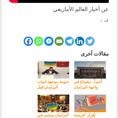
عن أخبار العالم الأمازيغي
2
مقالات أخرى
أخيراً.. تيفيناغ في
تدوينة موجهة لنواب
واجهة البرلمان
البرلمان قبل
الدخول إلى جلسة
المصادقة على
مشروع القانون
المتعلق ببطاقة
التعريف “الوطنية”
إقرار “فرنسة
البرلمان يستمر في