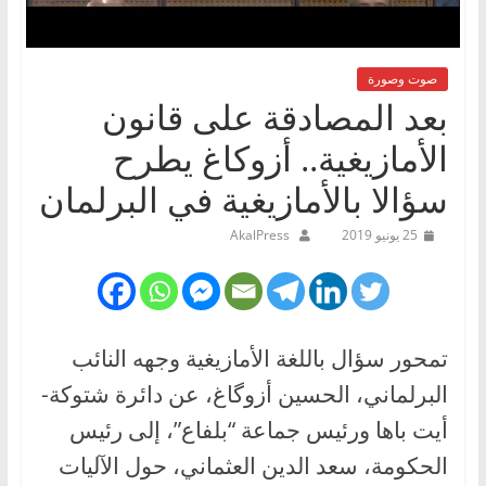
صوت وصورة
بعد المصادقة على قانون
الأمازيغية.. أزوكاغ يطرح
سؤالا بالأمازيغية في البرلمان
25 يونيو 2019
AkalPress
تمحور سؤال باللغة الأمازيغية وجهه النائب
البرلماني، الحسين أزوگاغ، عن دائرة شتوكة-
أيت باها ورئيس جماعة “بلفاع”، إلى رئيس
الحكومة، سعد الدين العثماني، حول الآليات