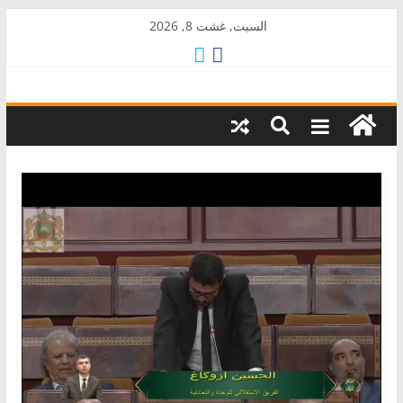
Skip
السبت, غشت 8, 2026
to
content
AkalPress
منبر
أمازيغ
المغرب