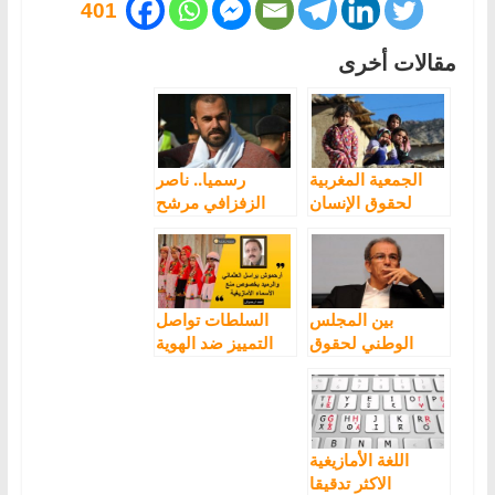
401
مقالات أخرى
الجمعية المغربية
رسميا.. ناصر
لحقوق الإنسان
الزفزافي مرشح
ترسم صورة قاتمة
لنيل جائزة “فاكلاف
عن وضع الأطفال
هافل” لحقوق
بالمغرب
الإنسان
بين المجلس
السلطات تواصل
الوطني لحقوق
التمييز ضد الهوية
الإنسان والمجلس
الأمازيغية بمنع إسم
العلمي الأعلى
“سيليا” “ⵙⵉⵍⵢⴰ”
بالدارالبيضاء
اللغة الأمازيغية
الاكثر تدقيقا