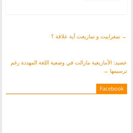
للاسماء المغربية
في البطاقة
الوطنية
←
تمغرابيت و تمازيغت أية علاقة ؟
عصيد: الأمازيغية مازالت في وضعية اللغة المهددة رغم
ترسيمها
→
Facebook