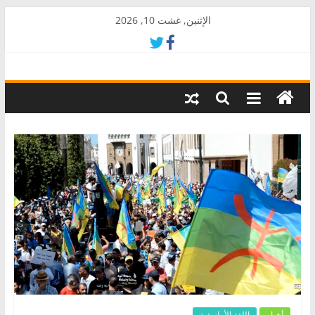
Skip
الإثنين, غشت 10, 2026
to
content
AkalPress
منبر
أمازيغ
المغرب
أخبار
اللغة الأمازيغية