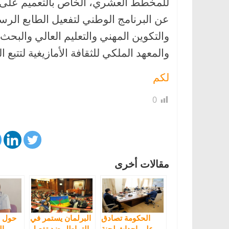
للمخطط العشري، الخاص بالتعميم على م
عن البرنامج الوطني لتفعيل الطابع الرسم
والتكوين المهني والتعليم العالي والبحث 
والمعهد الملكي للثقافة الأمازيغية لتتبع 
لكم
0
مقالات أخرى
الحكومة تصادق
البرلمان يستمر في
حول 
على إحداث لجنة
التماطل ضد تفعيل
ال