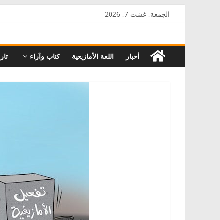
Skip
الجمعة, غشت 7, 2026
to
AkalPress
content
أخبار
اللغة الأمازيغية
كتاب وآراء
تاري
منبر
أمازيغ
المغرب