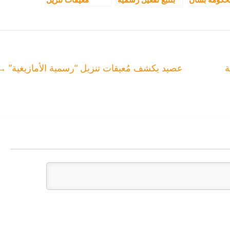
الأمازيغية
الأمازيغية على
“رسمية الأمازيغية”
طاولة الحكومة
الخميس
ة
عصيد يكشف مُعيقات تنزيل “رسمية الأمازيغية”
→