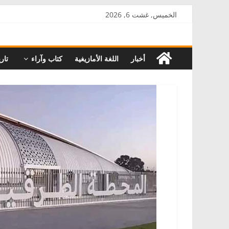
Skip
الخميس, غشت 6, 2026
to
AkalPress
content
أخبار
اللغة الأمازيغية
كتاب وآراء
تاري
منبر
أمازيغ
المغرب