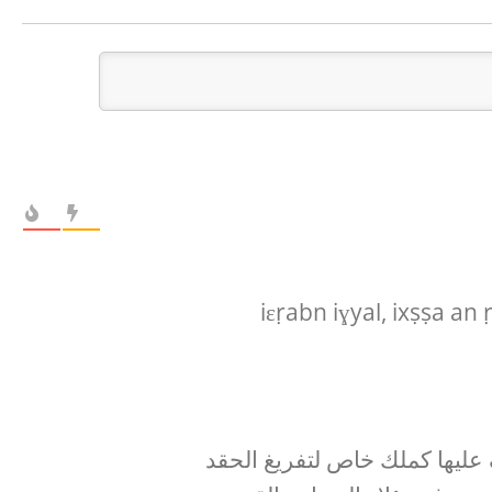
iɛṛabn iɣyal, ixṣṣa an
عليها كملك خاص لتفريغ الحقد