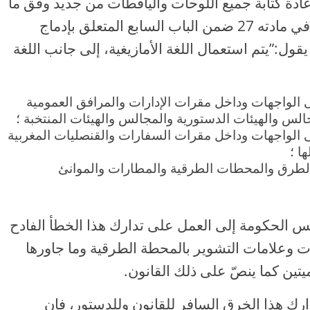
عادة كتابة جميع اللوحات واليافطات من جديد وفق ما
ينص عليه القانون التنظيمي المشار إليه في مادته 27 ضمن الباب السابع المتعلق بإدماج
قول:”يتم استعمال اللغة الأمازيغية، إلى جانب اللغة
ى الواجهات وداخل مقرات الإدارات والمرافق العمومية
س والهيئات الدستورية والمجالس والهيئات المنتخبة ؛
ى الواجهات وداخل مقرات السفارات والقنصليات المغربية
ا ؛
الطرق والمحطات الطرقية والمطارات والموانئ
ئيس الحكومة إلى العمل على تدارك هذا الخطأ الفادح
ات وعلامات التشوير بالمحطة الطرقية وما جاورها
يتين كما ينصّ على ذلك القانون.
رك هذا الخرق السافر للقانون وللدستور، فإن