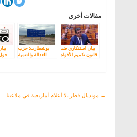
مقالات أخرى
بيان استنكاري ضد
بوشطارت: حزب
بيا
قانون تكميم الأفواه
العدالة والتنمية
حول 
وضد المخطط
يصر على تفكيك
وتحد
الأسود لوزير
طابع التعددية
الفلاحة
اللغوية ومحاربة
حروف تيفيناغ
←
مونديال قطر..لا أعلام أمازيغية في ملاعبنا