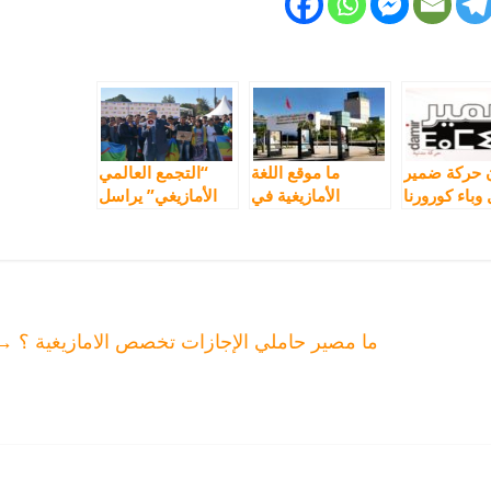
ن حركة ضمير
ما موقع اللغة
“التجمع العالمي
وباء كورورنا
الأمازيغية في
الأمازيغي” يراسل
يات المرحلة
الاستراتيجية
سفراء الإتحاد
التواصلية للمكتبة
الأوروبي بالرباط
الوطنية بالرباط؟
حول الأمازيغية
ما مصير حاملي الإجازات تخصص الامازيغية ؟
→