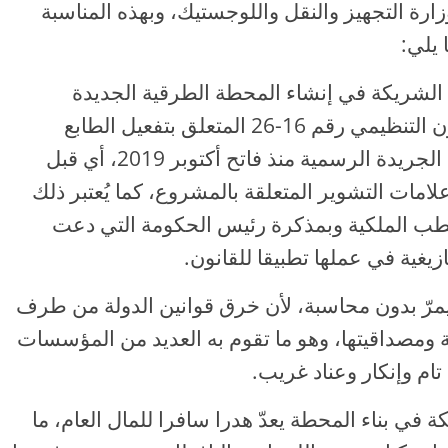
رة التجهيز والنقل واللوجستيك، وبهذه المناسبة
 يلي:
 الشريكة في إنشاء المحطة الطرقية الجديدة
بالرباط يعدّ خرقا سافرا للدستور وللقانون التنظيمي رقم 16-26 المتعلق بتفعيل الطابع
الرسمي للغة الأمازيغية، والذي صدر في الجريدة الرسمية منذ فاتح أكتوبر 2019، أي قبل
امات التشوير المتعلقة بالمشروع، كما يُعتبر ذلك
الخطب الملكية وبمذكرة رئيس الحكومة التي دعت
ازيغية في عملها تطبيقا للقانون.
 أن يمرّ بدون محاسبة، لأن خرق قوانين الدولة من طرف
 ومصداقيتها، وهو ما تقوم به العديد من المؤسسات
تام وإنكار وعناد غريب.
في بناء المحطة يعدّ هدرا سافرا للمال العام، ما