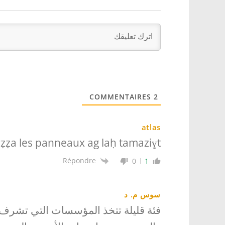
COMMENTAIRES
2
atlas
 ṛẓẓa les panneaux ag laḥ tamaziɣt
Répondre
0
1
سوس م. د
فئة قليلة تتخذ المؤسسات التي تشرف 