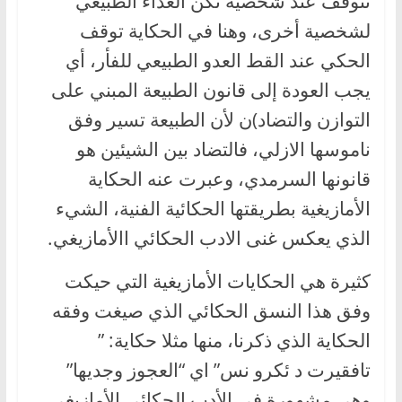
تتوقف عند شخصية تكن العداء الطبيعي
لشخصية أخرى، وهنا في الحكاية توقف
الحكي عند القط العدو الطبيعي للفأر، أي
يجب العودة إلى قانون الطبيعة المبني على
التوازن والتضاد)ن لأن الطبيعة تسير وفق
ناموسها الازلي، فالتضاد بين الشيئين هو
قانونها السرمدي، وعبرت عنه الحكاية
الأمازيغية بطريقتها الحكائية الفنية، الشيء
الذي يعكس غنى الادب الحكائي االأمازيغي.
كثيرة هي الحكايات الأمازيغية التي حيكت
وفق هذا النسق الحكائي الذي صيغت وفقه
الحكاية الذي ذكرنا، منها مثلا حكاية: ”
تافقيرت د ئكرو نس” اي “العجوز وجديها”
وهي مشهورة في الأدب الحكائي الأمازيغي