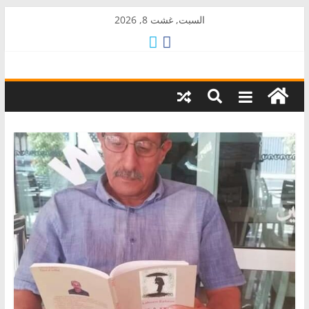
Skip
السبت, غشت 8, 2026
to
content
AkalPress
منبر
أمازيغ
المغرب