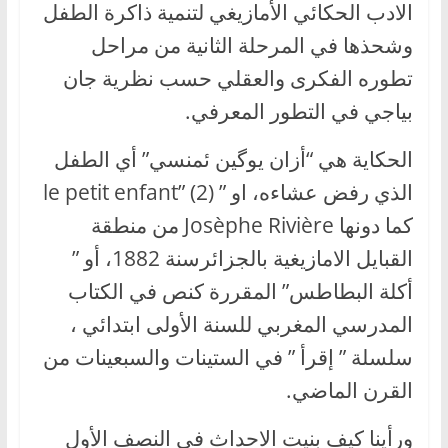
الادب الحكائي الأمازيغي لتنمية ذاكرة الطفل
وشحذها في المرحلة الثانية من مراحل
تطوره الفكرى والعقلي حسب نظرية جان
بياجي في التطور المعرفي.
الحكاية هي “أزان يوگين ئمنسي” أي الطفل
الذي رفض عشاءه، او ” le petit enfant” (2)
كما دونها Josèphe Rivière من منطقة
القبايل الامازيغية بالجزائرسنة 1882، أو ”
أكلة البطاطس” المقررة كنص في الكتاب
المدرسي المغربي للسنة الأولى ابتدائي ،
سلسلة ” إقرأ ” في الستينات والسبعينات من
القرن الماضي.
ورأينا كيف بنيت الاحداث في النصف الأول