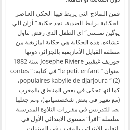
فمن النماذج التي يربط فيها الحكي العناصر
الحكائية برابط الضدية، نجد حكاية ” أزان للي
يوگين ئمنسي” اي الطفل الذي رفض تناول
عشاءه. هذه الحكاية هي حكاية امازيغية من
منطقة القبايل الأمازيغية بالجزائر، دونها
جوزيف غيڤيير Josephe Riviere سنة 1882
بعنوان ” le petit enfant” في كتابه: ” contes
populaires kabylie de djarjoura ” (2)،
كما انها تحكى في بعض المناطق بالمغرب
(مع تغيير في بعض شخصسياتها)، وتم جعلها
نصا للتدريس في مقررات التلاوة المدرسية
سلسلة “اقرأ” مستوى الابتدائي الأول في
التعليم الابتدائي بالمغرب في الستينات