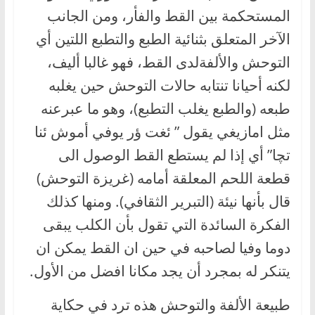
المستحكمة بين القط والفأر، ومن الجانب
الآخر المتعلق بثنائية الطبع والتطبع اللتين أي
التوحش والألفةلدى القط، فهو غالبا أليف،
لكنه أحيانا تنتابه حالات التوحش حين يغلبه
طبعه (والطبع يغلب التطبع)، وهو ما عبرعنه
مثل امازيغي يقول ” ئغت ؤر يوفي أموش ئنا
تچا” أي إذا لم يستطع القط الوصول الى
قطعة اللحم المعلقة أمامه (غريزة التوحش)
قال بأنها نيئة (التبرير الثقافي). ومنها كذلك
الفكرة السائدة التي تقول بأن الكلب يبقى
دوما وفيا لصاحبه في حين ان القط يمكن ان
يتنكر له بمجرد أن يجد مكانا افضل من الأول.
طبيعة الألفة والتوحش هذه ترد في حكاية