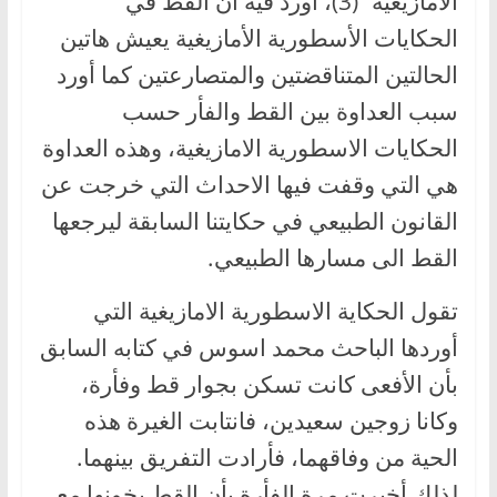
الأمازيغية” (3)، أورد فيه أن القط في
الحكايات الأسطورية الأمازيغية يعيش هاتين
الحالتين المتناقضتين والمتصارعتين كما أورد
سبب العداوة بين القط والفأر حسب
الحكايات الاسطورية الامازيغية، وهذه العداوة
هي التي وقفت فيها الاحداث التي خرجت عن
القانون الطبيعي في حكايتنا السابقة ليرجعها
القط الى مسارها الطبيعي.
تقول الحكاية الاسطورية الامازيغية التي
أوردها الباحث محمد اسوس في كتابه السابق
بأن الأفعى كانت تسكن بجوار قط وفأرة،
وكانا زوجين سعيدين، فانتابت الغيرة هذه
الحية من وفاقهما، فأرادت التفريق بينهما.
لذلك أخبرت مرة الفأرة بأن القط يخونها مع