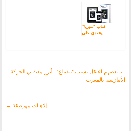
الأمازيغي الشفوي
جديدة حول الأمازيغ
مع ذ. أفقير محمد
كتاب “موزيا”
يحتوي على
مجموعة من
الحكايات الامازيغية
[PDF]
←
بعضهم اعتقل بسبب “تيفيناغ”.. أبرز معتقلي الحركة
الأمازيغية بالمغرب
إلاهيات مهرطقة
→