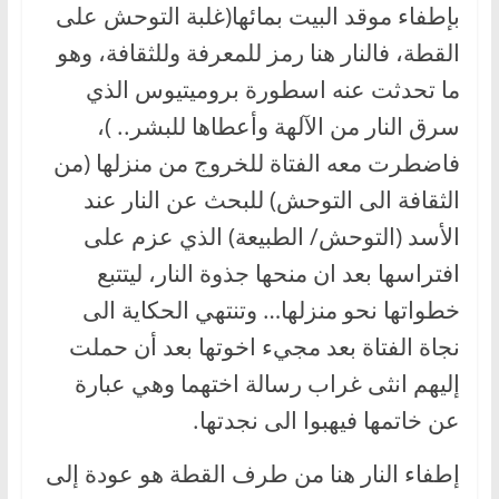
بإطفاء موقد البيت بمائها(غلبة التوحش على
القطة، فالنار هنا رمز للمعرفة وللثقافة، وهو
ما تحدثت عنه اسطورة بروميتيوس الذي
سرق النار من الآلهة وأعطاها للبشر.. )،
فاضطرت معه الفتاة للخروج من منزلها (من
الثقافة الى التوحش) للبحث عن النار عند
الأسد (التوحش/ الطبيعة) الذي عزم على
افتراسها بعد ان منحها جذوة النار، ليتتبع
خطواتها نحو منزلها… وتنتهي الحكاية الى
نجاة الفتاة بعد مجيء اخوتها بعد أن حملت
إليهم انثى غراب رسالة اختهما وهي عبارة
عن خاتمها فيهبوا الى نجدتها.
إطفاء النار هنا من طرف القطة هو عودة إلى