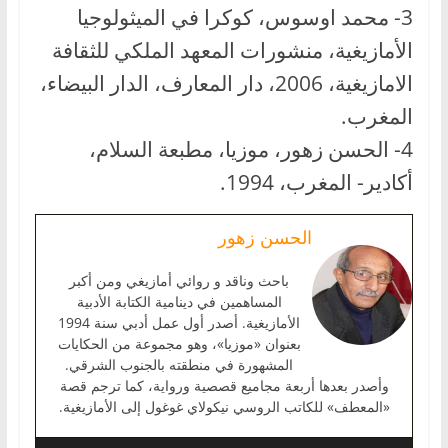
3- محمد اوسوس، كوكرا في الميثولوجيا
الأمازيغية، منشورات المعهد الملكي للثقافة
الامازيغية، 2006، دار المعارف، الدار البيضاء،
المغرب.
4- الحسن زهور، موزيا، مطبعة السلام،
أكادير- المغرب، 1994.
الحسن زهور
باحث وناقد و روائي أمازيغي ومن أكبر
المساهمين في دينامية الكتابة الأدبية
الأمازيغية. أصدر أول عمل أدبي سنة 1994
بعنوان «موزيا»، وهو مجموعة من الحكايات
المشهورة في منطقته بالجنوب الشرقي.
وأصدر بعدها أربعة مجاميع قصصية ورواية، كما ترجم قصة
«المعطف» للكاتب الروسي نيكولاي غوغول إلى الأمازيغية.