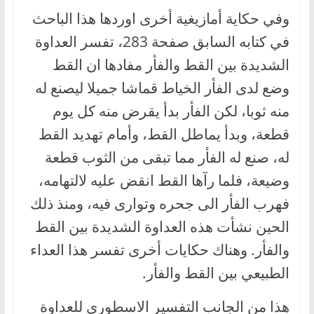
وفي حكاية أمازيغية أخرى اوردها هذا الباحث
في كتابه السابق صفحة 283، تفسر العداوة
الشديدة بين القط والفأر مفادها ان القط
وضع لدى الفأر الخياط قماشا جميلا ليصنع له
منه ثوبا، لكن الفأر بدأ يقرض منه كل يوم
قطعة، وبدأ يماطل القط، وأمام تهديد القط
له، صنع له الفأر مما تبقى من الثوب قطعة
وضيعة، فلما رآها القط انقض عليه لالتهامه،
فهرب الفأر الى جحره وتوارى فيه، ومنذ ذلك
الحين نشأت هذه العداوة الشديدة بين القط
والفأر. وهناك حكايات أخرى تفسر هذا العداء
الطبيعي بين القط والفأر.
هذا من الجانب التفسير الاسطوري للعداوة