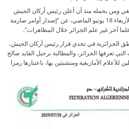
ازيغي ومن يحمله منذ أن أعلن رئيس أركان الجيش
الجزائري، الفريق أحمد قايد صالح يوم الأربعاء 18 يونيو الماضي، عن “إصدار أوامر صارمة
ا آخر غير علم الجزائر خلال المظاهرات”.
اطق الجزائرية في تحدي قرار رئيس أركان الجيش،
لتي تعرفها الجزائر، والمطالبة برحيل القايد صالح
للأعلام الأمازيغية ومتشبثين بها، باعتبارها رمزا