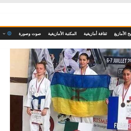
خ الأمازيغ
ثقافة أمازيغية
المكتبة الأمازيغية
صوت وصورة