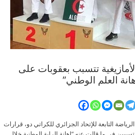
لأمازيغية تتسبب بعقوبات على
انة العلم الوطني”
رياضة التابعة للإتحاد الجزائري للكراتي دو، قرارات
بين في ما قالت عنه “إهانة الراية الوطنية خلال