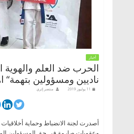
أخبار
الحرب ضد العلم والهوية ا
ناديين ومسؤولين بتهمة“ اه
11 يوليوز 2019
منتصر إثري
أصدرت لجنة الانضباط وحماية أخلاقيات ال
وعقوبات صارمة في حق المسؤولين المتسب