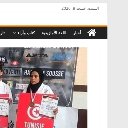
Skip
السبت, غشت 8, 2026
to
AkalPress
content
أخبار
اللغة الأمازيغية
كتاب وآراء
تاري
منبر
أمازيغ
المغرب