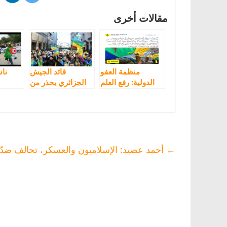
مقالات أخرى
منظمة العفو
قائد الجيش
ناش
الدولية: رفع العلم
الجزائري يحذر من
الأمازيغي ليس
العلم الأمازيغي
جريمة
والأمازيغ يستعدون
أط
للرد عليه في
اليوم 
مظاهرات الجمعة
ال
←
أحمد عصيد: الإسلاميون والعسكر، تحالف ضدّ 