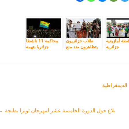
طة أمازيغية
طلاب جزائريون
محاكمة 11 ناشطا
جزائرية
يتظاهرون ضد منع
جزائريا بتهمة
للقاضي:”إن
العلم الأمازيغي
صناعة “الرايات
لقت سراحي
الأمازيغية”
سأرفع الراية
أمازيغية عالياً
غذا”
الديمقراطية
بلاغ حول الدورة الخامسة عشر لمهرجان ثويزا بطنجة
→