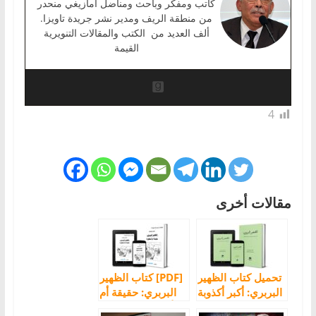
كاتب ومفكر وباحث ومناضل أمازيغي منحدر
من منطقة الريف ومدير نشر جريدة تاويزا.
ألف العديد من الكتب والمقالات التنويرية
القيمة
4
مقالات أخرى
تحميل كتاب الظهير
[PDF] كتاب الظهير
البربري: أكبر أكذوبة
البربري: حقيقة أم
سياسية في
أسطورة؟ لمحمد