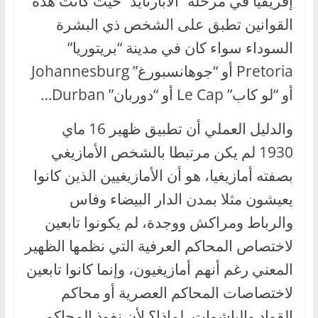
إفريقيا في مرحلة “الأبارتايد” حيث كانت هذه
القوانين تطبق على الشخص ذي البشرة
السوداء سواء كان في مدينة “بريتوريا”
Pretoria أو “جوهانسبورغ” Johannesburg
أو “لو كاب” Le Cap أو “دوربان” Durban…
والدليل العملي أن تطبيق ظهير 16 ماي
1930 لم يكن مرتبطا بالشخص الأمازيغي
بصفته أمازيغيا، هو أن الأمازيغيين الذين كانوا
يعيشون مثلا بمدن الدار البيضاء وفاس
والرباط ومراكش ووجدة، لم يكونوا تابعين
لاختصاص المحاكم العرفية التي نظمها الظهير
المعني رغم أنهم أمازيغيون، وإنما كانوا تابعين
لاختصاصات المحاكم العصرية أو محاكم
القواد والباشوات. لماذا؟ لأن نفوذ المحاكم