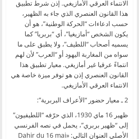
الانتماء العرقي الأمازيغي. إذن شرط تطبيق
هذا القانون العنصري الذي جاء به الظهير،
حسب ادعاءات “الحركة الوطنية”، هو أن
يكون الشخص “أمازيغيا”، أي “بربريا” كما
يسميه أصحاب “اللطيف”، ولا يطبق على ما
سواه من المغاربة اليهود أو “العرب” لأن لهم
انتماءً عرقيا غير أمازيغي. معيار تطبيق هذا
القانون العنصري إذن هو توفر ميزة خاصة هي
الانتماء العرقي الأمازيغي.
2 ـ معيار حضور “الأعراف البربرية”:
ظهير 16 ماي 1930، الذي حرّفه “اللطيفيون”
إلى “ظهير بربري”، يحمل في نصه الفرنسي
الأصلي العنوان التالي: «Dahir du 16 mai