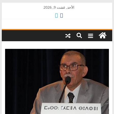
Skip
الأحد, غشت 9, 2026
to
content
AkalPress
منبر
أمازيغ
المغرب