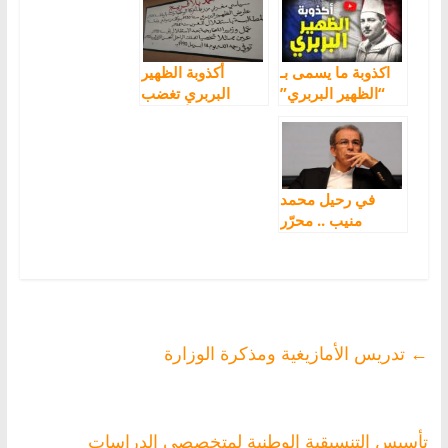
المغرب المعاصر
بودهان
[PDF]
اكذوبة ما يسمى بـ
‬أكذوبة الظهير
“الظهير البربري”
البربري تغضب
هيئات أمازيغية
في رحيل محمد
منيب .. محرّر
الأمازيغ من عقدة
“الظهير البربري”
←
تدريس الأمازيغية ومذكرة الوزارة
تأسيس التنسيقية الوطنية لمتخصصي الدراسات