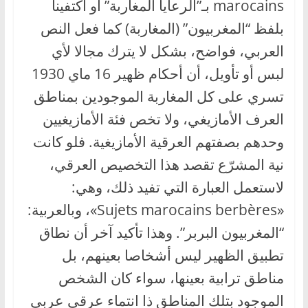
marocains بـ”الرعايا المغاربة” أو اكتفينا
بلفظ “المغربيون” (المغاربة) كما فعل النص
العربي، فواضح، بشكل لا يترك مجالا لأي
لبس أو تأويل، أن أحكام ظهير 16 ماي 1930
تسري على كل المغاربة الموجودين بمناطق
العرف الأمازيغي، ولا تخص فئة الأمازيغيين
وحدهم بصفتهم العرقية الأمازيغية. فلو كانت
نية المشرّع تقصد هذا التخصيص العرقي،
لاستعمل العبارة التي تفيد ذلك، وهي:
«Sujets marocains berbères»، وبالعربية:
“المغربيون البربر”. وهذا تأكيد آخر أن نطاق
تطبيق الظهير ليس أشخاصا بعينهم، بل
مناطق ترابية بعينها، سواء كان الشخص
الموجود بتلك المناطق ذا انتماء عرقي عربي