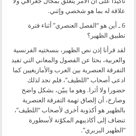
تأكيدا على أن الأمر يتعلق بمجال جغرافي ولا
علاقة له بما هو شخصي وإثني.
6 ـ أين هو “الفصل العنصري” أثناء فترة
تطبيق الظهير؟
لقد قرأنا إذن نص الظهير، بنسختيه الفرنسية
والعربية، بحثا عن الفصول والمعاني التي تفيد
التفرقة العنصرية بين العرب والأمازيغيين كما
ادعى أصحاب “اللطيف”، فلم نجد لذلك
حضورا ولا أثرا. وهو ما يبيّن، بشكل واضح
وصارخ، أن إلصاق تهمة التفرقة العنصرية
بالظهير هو أكذوبة أخرى لأصحاب “اللطيف”،
تنضاف إلى أكاذيبهم المكوّنة لأسطورة
“الظهير البربري”.