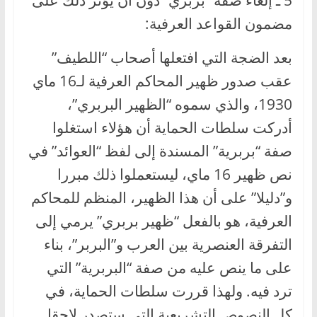
مضمون القواعد العرفية:
بعد الضجة التي افتعلها أصحاب “اللطيف”
عقب صدور ظهير المحاكم العرفية لـ16 ماي
1930، والذي سموه “الظهير البربري”،
أدركت سلطات الحماية أن هؤلاء استغلوا
صفة “بربرية” المسندة إلى لفظ “العوائد” في
نص ظهير 16 ماي، ليستعملوا ذلك مبررا
و”دليلا” على أن هذا الظهير، المنظم للمحاكم
العرفية، هو بالفعل “ظهير بربري” يرمي إلى
التفرقة العنصرية بين العرب و”البربر”، بناء
على ما ينص عليه من صفة “البربرية” التي
ترد فيه. ولهذا قررت سلطات الحماية، في
كل النصوص التشريعية التي ستصدر لاحقا