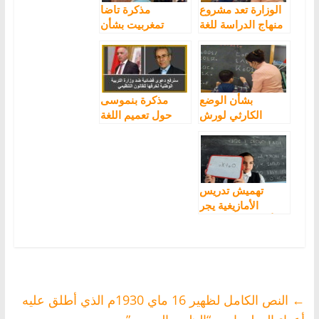
الوزارة تعد مشروع
مذكرة تاضا
منهاج الدراسة للغة
تمغربيت بشأن
الأمازيغية
ورش تدريس اللغة
الأمازيغية وسبل
النهوض به
بشأن الوضع
مذكرة بنموسى
الكارثي لورش
حول تعميم اللغة
تدريس اللغة
الأمازيغية تخرق
الأمازيغية
القانون التنظيمي
وسنرفع دعوى
قضائية ضد الوزارة
[فيديو]
تهميش تدريس
الأمازيغية يجر
أمزازي للمساءلة
البرلمانية
←
النص الكامل لظهير 16 ماي 1930م الذي أطلق عليه