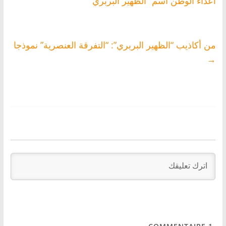
أعداء الوطن اسم “الظهير البربري”
من أكاذيب “الظهير البربري”: “التفرقة العنصرية” نموذجا
→