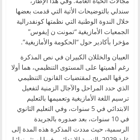
مجالات الحياة العامة. وفي هذا الإطار،
سندلي بالتوضيحات الأتية التي قدمت بعضها
خلال الندوة الوطنية التي نظمتها كونفدرالية
الجمعيات الأمازيغية “تمونت ن إيفوس”
مؤخرا بأكادير حول “الحكومة والأمازيغية”.
العيبان والخللان الكبيران في نص المذكرة
رغم أهميتها على المستوى التنظيمي، هما أولا
خرقها الصريح لمقتضيات القانون التنظيمي
الذي حدد المراحل والآجال الزمنية لتفعيل
ترسيم اللغة الأمازيغية وتعميمها بالتعليم
الابتدائي في 5 سنوات، وفي التعليم الثانوي
في 10 سنوات، بعد صدوره بالجريدة
الرسمية، حيث مددت المذكرة هذه المدة إلى
غاية 2029 بالنسبة للابتدائي، فيما لم تثر نهائيا