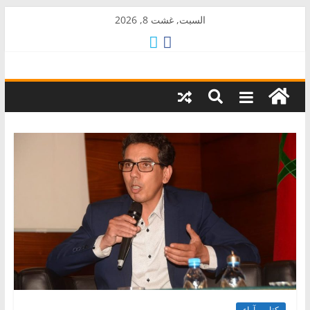
Skip
السبت, غشت 8, 2026
to
content
AkalPress
منبر
أمازيغ
المغرب
كتاب وآراء