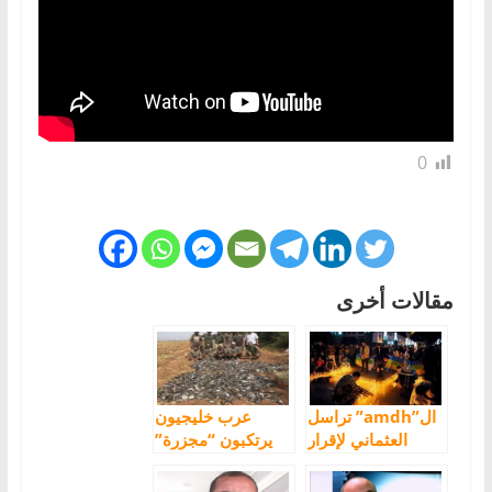
0
مقالات أخرى
ال”amdh” تراسل
عرب خليجيون
العثماني لإقرار
يرتكبون “مجزرة”
السنة الأمازيغية
في مراكش بقنص
عطلة رسمية
1490 طائر في يوم