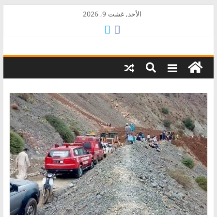
Skip
الأحد, غشت 9, 2026
to
content
AkalPress
منبر
أمازيغ
المغرب