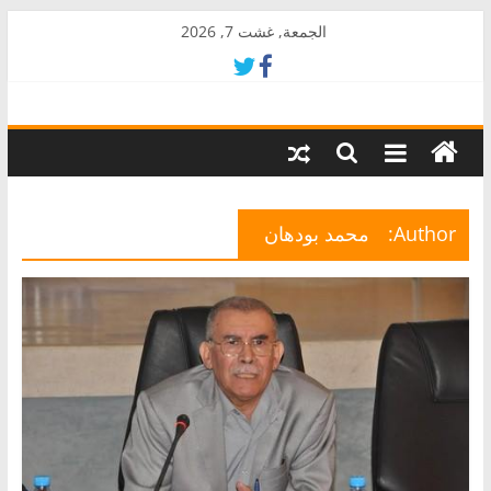
Skip
الجمعة, غشت 7, 2026
to
content
AkalPress
منبر
أمازيغ
المغرب
Author:
محمد بودهان