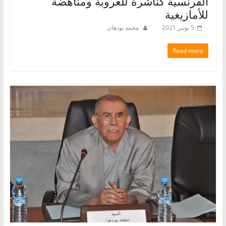
الفرنسية كناشرة للعروبة ومناهضة
للأمازيغية
5 نونبر 2021
محمد بودهان
Read more