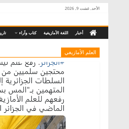
Skip
الأحد, غشت 9, 2026
to
AkalPress
content
أخبار
اللغة الأمازيغية
كتاب وآراء
تاري
منبر
أمازيغ
المغرب
العلم الأمازيغي