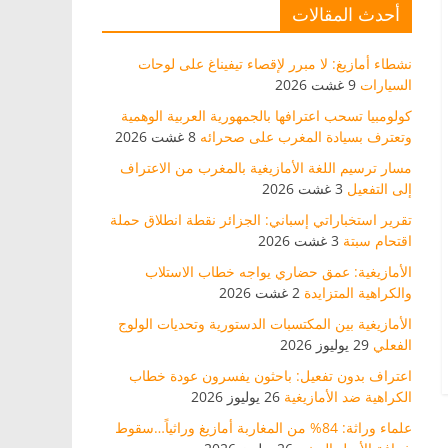
أحدث المقالات
نشطاء أمازيغ: لا مبرر لإقصاء تيفيناغ على لوحات
السيارات
9 غشت 2026
كولومبيا تسحب اعترافها بالجمهورية العربية الوهمية
وتعترف بسيادة المغرب على صحرائه
8 غشت 2026
مسار ترسيم اللغة الأمازيغية بالمغرب من الاعتراف
إلى التفعيل
3 غشت 2026
تقرير استخباراتي إسباني: الجزائر نقطة انطلاق حملة
اقتحام سبتة
3 غشت 2026
الأمازيغية: عمق حضاري يواجه خطاب الاستلاب
والكراهية المتزايدة
2 غشت 2026
الأمازيغية بين المكتسبات الدستورية وتحديات الولوج
الفعلي
29 يوليوز 2026
اعتراف بدون تفعيل: باحثون يفسرون عودة خطاب
الكراهية ضد الأمازيغية
26 يوليوز 2026
علماء وراثة: 84% من المغاربة أمازيغ وراثياً…سقوط