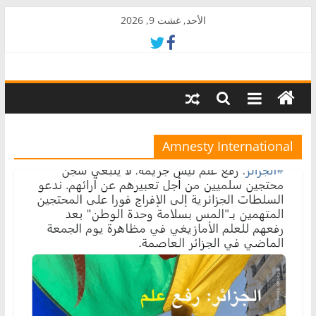
Skip
الأحد, غشت 9, 2026
to
content
AkalPress
منبر
أمازيغ
المغرب
Amnesty International