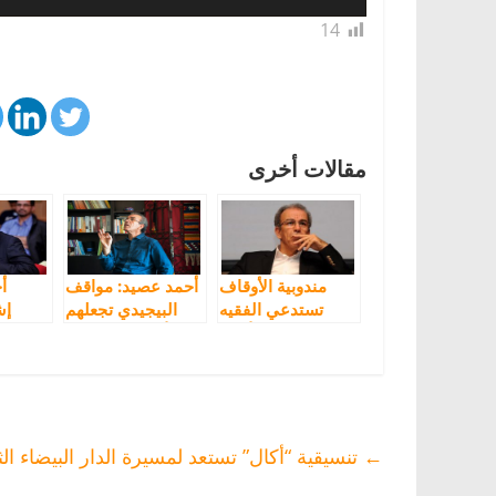
14
مقالات أخرى
مندوبية الأوقاف
أحمد عصيد: مواقف
تستدعي الفقيه
البيجيدي تجعلهم
إش
الذي كفّر أحمد
أضحوكة ومحط
الت
عصيد بطنجة
سخرية
←
تنسيقية “أكال” تستعد لمسيرة الدار البيضاء الثانية يوم 8 دجنبر المقبل وتُندد