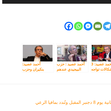
أحمد عصيد: 3
أحمد عصيد : حزب
أحمد عصيد:
كالات تواجه
البيجيدي عندهم
بنكيران وحزب
فعيل الرسمي
عطب فكري
البيجيدي هدفهم
للأمازيغية
ويعيشون اضطرابا
ممارسة الوصاية
خطيرا
على المغاربة
 بمافيا الرعي