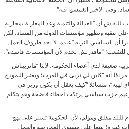
ساد، وفي الاخير انغمسوا فيه”.
للنقاش أن “العدالة والتنمية وعد المغاربة بمحاربة
 على تنقية وتطهير مؤسسات الدولة من الفساد، لكن
تبرا أن السياسي النزيه “عندما لا يجد ظروف العمل
ول للشعب؛ “ماقدرتش نخدم لأن المؤسسات فاسدة”.
ربية ضعيفة لدى أعضاء الحكومة، لأننا “ماتربيناش
، مردفا أنه “كاين لي تربى في الغرب؛ ويعتبر النموذج
ي لهيه”، متسائلا “كيف يعقل أن يكون وزير في
 وزعيم حزب سياسي يرتكب أخطاء فاضحة وهو يتكلم
ام للبلد مقلق ومؤلم، لأن الحكومة تسير على نهج
 كبيرة؛ بينما على مستوى الممارسة والعمل