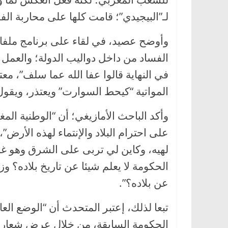
لـ”البيجيدي”؛ قامت كلها على محاربة الف
وأوضح عصيد، في لقاء على برنامج ملفات 
الفساد من داخل دواليب الدولة؛ والعمل
في النهاية قالوا عفا الله عما سلف”، مع
المواتية “كيحط السوارت” ويعتذر، ويق
وأكد الباحث الأمازيغي؛ أن “الوطنية المغ
على احترام البلاد والإنتماء لهذه الأرض”
لهيه، وكاين لي تربى على الشرق وهو غا
الحكومة لا يعلم شيئا عن تاريخ بلاده؟
عن بلاده؟”.
تبعا لذلك، إعتبر المتحدث أن “الوضع الع
الحكومة السابقة، من خلال عرض شعارات