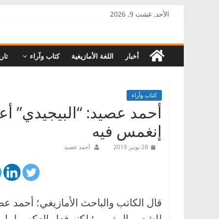
Skip
الأحد, غشت 9, 2026
to
AkalPress
content
أخبار
اللغة الأمازيغية
كتاب وآراء
تاري
منبر
أمازيغ
المغرب
كتاب وآراء
أحمد عصيد: “البيجيدي” أع
إنغمس فيه
28 نونبر 2019
أحمد عصيد
قال الكاتب والباحث الأمازيغي؛ أحمد عص
للشعب المغربي؛ لكنه فعل العكس لما وصل