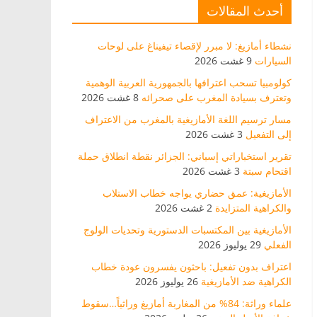
أحدث المقالات
نشطاء أمازيغ: لا مبرر لإقصاء تيفيناغ على لوحات
السيارات
9 غشت 2026
كولومبيا تسحب اعترافها بالجمهورية العربية الوهمية
وتعترف بسيادة المغرب على صحرائه
8 غشت 2026
مسار ترسيم اللغة الأمازيغية بالمغرب من الاعتراف
إلى التفعيل
3 غشت 2026
تقرير استخباراتي إسباني: الجزائر نقطة انطلاق حملة
اقتحام سبتة
3 غشت 2026
الأمازيغية: عمق حضاري يواجه خطاب الاستلاب
والكراهية المتزايدة
2 غشت 2026
الأمازيغية بين المكتسبات الدستورية وتحديات الولوج
الفعلي
29 يوليوز 2026
اعتراف بدون تفعيل: باحثون يفسرون عودة خطاب
الكراهية ضد الأمازيغية
26 يوليوز 2026
علماء وراثة: 84% من المغاربة أمازيغ وراثياً…سقوط