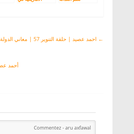
والتنمية معنى
مشروع قانون
ا
الوطنية المغربية
البطاقة الوطنية مع
“ع
التي يكرهون
أحمد عصيد
ش
الانتماء اليها
←
احمد عصيد | حلقة التنوير 57 | معاني الدولة، السلطة، والوطن
أحمد عصي