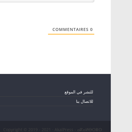
COMMENTAIRES
0
للنشر في الموقع
للاتصال بنا
Copyright © 2019 - 2021 · AkalPress - ⴰⴽⴰⵍⴱⵔⴻⵙ