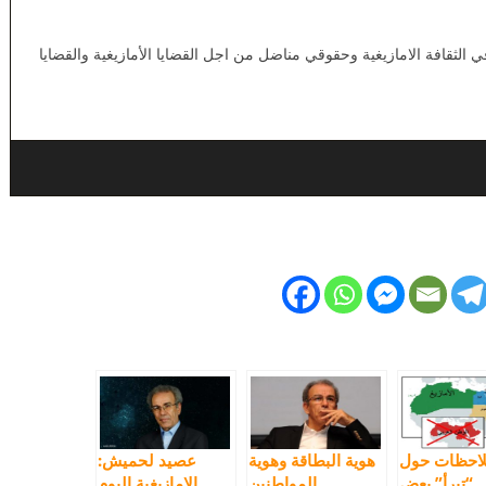
لثقافة الامازيغية وحقوقي مناضل من اجل القضايا الأمازيغية والقضايا
احظات حول
هوية البطاقة وهوية
عصيد لحميش:
“تبرأ” بعض
المواطنين
الامازيغية اليوم