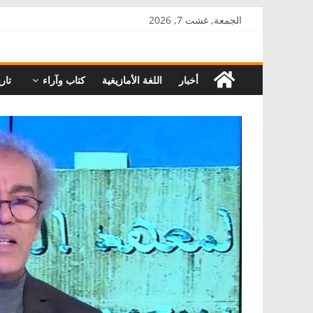
Skip
الجمعة, غشت 7, 2026
to
AkalPress
content
أخبار
اللغة الأمازيغية
كتاب وآراء
تاري
منبر
أمازيغ
المغرب