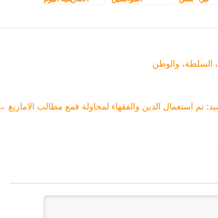
لخليجيين من
قضية دستورية…
روبة” سكان
وأنت أجنبي حين
مال إفريقيا
تنعتنا بالبربر
د: تم استعمال الدين والفقهاء لمحاولة قمع مطالب الامازيغ
→