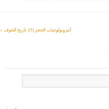
ازيغي”سيليا”
يحاصرون الحداثيين
القرن 50 مليار
ر البيضاء لانه
بالجامعات بمنع
دولار فما نصيب
“ليس عربيا”
محاضرات عديدة
الامازيغ؟
أنثروبولوجيات الحجر (1): تاريخ الخوف
→