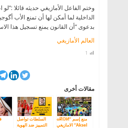
وختم الفاعل الأمازيغي حديثه قائلا :”ل
الداخلية لما أمكن لها أن تمنع الأب أگو
بدعوى “أن القانون يمنع تسجيل هذا الاس
العالم الأمازيغي
1
مقالات أخرى
منع إسم “ⴰⴽⵙⵍ
السلطات تواصل
ف
َAksel” الامازيغي
التمييز ضد الهوية