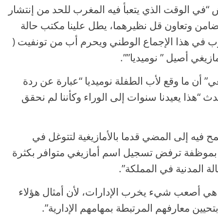
في الوقت الذي يتعبأ فيه المغرب للحد من إنتشار
تضامن وتعاون قل نظيرهما، يطل علينا مكتب حالة
 في هذا الإجماع الوطني ويحرم أب من تونفيت (
زيغي أصيل ” نوميديا””.
ي” أن ما وقع لأب الطفلة نوميديا “عبارة عن ردة
دث “هذا يعيدنا سنوات إلى الوراء وكأننا لم نحقق
فيه إلى المضي قدما بالأمازيغية لتتوغل في
أ بموظفة ترفض تسجيل اسم أمازيغي متوافر بكثرة
 المدنية في المملكة”.
ي أصعب شيء يخرب الإدارات، لأن أمثال هؤلاء
تحيين معارفهم المرتبطة بمهامهم الإدارية”.