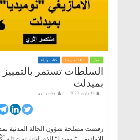
أخبار
ثقافة أمازيغية
كتاب وآراء
السلطات تستمر بالتمييز ضد
بميدلت
19 مارس 2020
منتصر إثري
الأمازيغي “نوميديا” الذي اختارته عائلة 