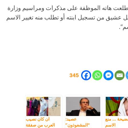
و اطلعت هاته الموظفة على مذكرات ومراسيم وزارة
جيل عشيق من تسجيل ابنته أو تطلب منه تغيير الاسم
م”.
345
ضيحة … منع
عصيد:
ان كان نصيب
الاسم
“المشعوذون”
العرب من صفقة