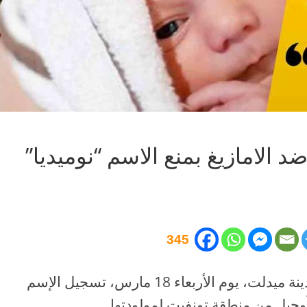
 الامازيغ بمنع الاسم “نوميديا”
345
رفضت مصلحة شؤون الحالة المدنية بمدينة ميدلت، يوم الأربعاء 18 مارس، تسجيل الإسم
أكْوجيل من منطقة تونفيت لمولودتها.