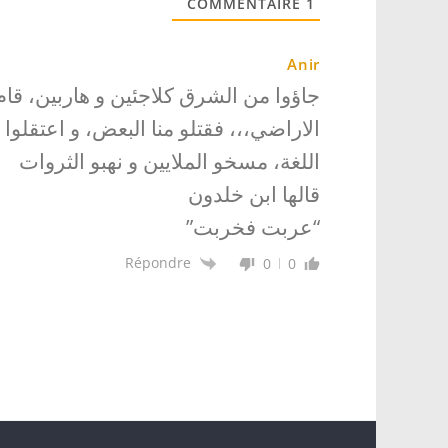
COMMENTAIRE
1
Anir
جاؤوا من الشرق كلاجئين و هاربين، قام 
الاراضي،،، فقتلو منا البعض، و اعتقلوا 
اللغة، مسخو الملايين و نهبو الثروات
قالها ابن خلدون
“عربت فخربت”
Répondre
0
0