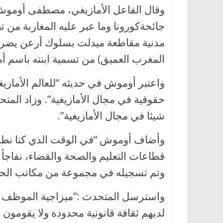
وقال الفاعل الأمازيغي، مصطفى أوموش “
جائحةكورونا وما عبر عليه المغاربة من 
مدنية مقاطعة ميدلت بسلوك أرعن يضرب
المغرب العميق) من تسمية ابنته باسم أما
واعتبر أوموش في حديثه “للعالم الأمازيغ
حقوقية في مجال الأمازيغية”. وزاد المتح
شيئا في مجال الأمازيغية”.
وأضاف أوموش “في الوقت الذي كنا نطمح 
قطاعات التعليم والصحة والقضاء، نفاج
وتم تسجيله في مجموعة من مكاتب الحالة
واسترسل المتحدث :”ميزاجية الموظف ه
لديهم ثقافة قانونية محدودة ولا يقومون ب