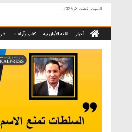
Skip
السبت, غشت 8, 2026
to
AkalPress
content
أخبار
اللغة الأمازيغية
كتاب وآراء
تاري
منبر
أمازيغ
المغرب