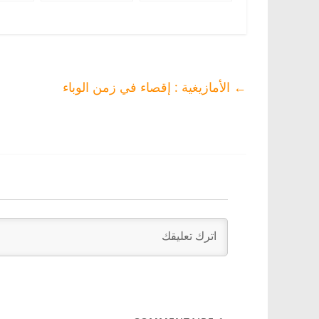
من التسجيل في
الأمازيغية بمنع إسم
الام
الحالة المدنية
“سيليا” “ⵙⵉⵍⵢⴰ”
بالدا
بالريش يتير غضب
بالدارالبيضاء
والديه
←
الأمازيغية : إقصاء في زمن الوباء