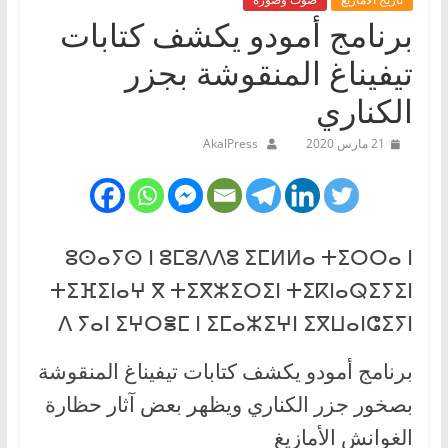
برنامج أمودو يكشف كتابات
تيفيناغ المنقوشة بجزر
الكناري
21 مارس 2020
AkalPress
ⵓⵙⴰⵢⵙ ⵏ ⵓⵎⵓⴷⴷⵓ ⵉⵎⵍⵍⴰ ⵜⵉⵔⵔⴰ ⵏ
ⵜⵉⴼⵉⵏⴰⵖ ⴳ ⵜⵉⴳⵣⵉⵔⵉⵏ ⵜⵉⴽⵏⴰⵕⵉⵢⵉⵏ
ⴷ ⵢⴰⵏ ⵉⵖⵔⴻⵎ ⵏ ⵉⵎⴰⵣⵉⵖⵏ ⵉⴳⵡⴰⵏⵛⵉⵢⵏ
برنامج أمودو يكشف كتابات تيفيناغ المنقوشة
بصخور جزر الكناري ويظهر بعض آثار حظارة
الغوانش الأمازيغ