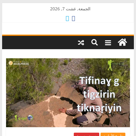
Skip
الجمعة, غشت 7, 2026
to
content
AkalPress
منبر
أمازيغ
المغرب
تاريخ الأمازيغ
صوت وصورة