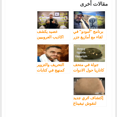
مقالات أخرى
برنامج “أمودو” في
عصيد يكشف
لقاء مع أمازيغ جزر
اكاذيب العروبيين
الكناري
حول تيفيناغ وحول
اللغة الامازيغية
جولة في متحف
التحريف والتزوير
كاناريا حول الادوات
كمنهج في كتابات
وأواني الفخار التي
دعاة القومجية
جلبها الامازيغ إلى
العربية
جزر الكاناري
إكتشاف اثري جديد
لنقوش تيفيناغ
بمدينة الصويرة