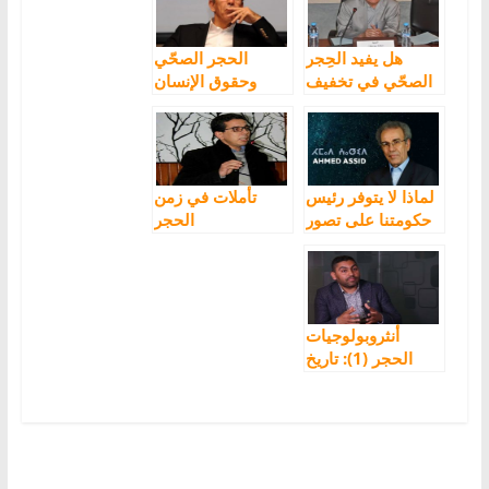
هل يفيد الحِجر
الحجر الصحّي
الصحّي في تخفيف
وحقوق الإنسان
الحِجر على
الأمازيغية؟
لماذا لا يتوفر رئيس
تأملات في زمن
حكومتنا على تصور
الحجر
للمستقبل؟
أنثروبولوجيات
الحجر (1): تاريخ
الخوف