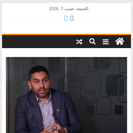
Skip
الجمعة, غشت 7, 2026
to
content
AkalPress
منبر
أمازيغ
المغرب