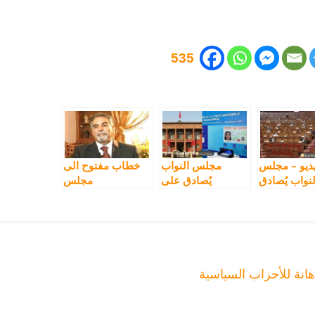
535
ديو – مجلس
مجلس النواب
خطاب مفتوح الى
لنواب يُصادق
يُصادق على
مجلس
ية على إقصاء
مشروع قانون
المســتــشــاريـــن
الامازيغية من
البطاقة الوطنية
بخصوص الأمازيغية
طاقة الوطنية
الذي أقصى اللغة
الامازيغية
هانة للأحزاب السياسية