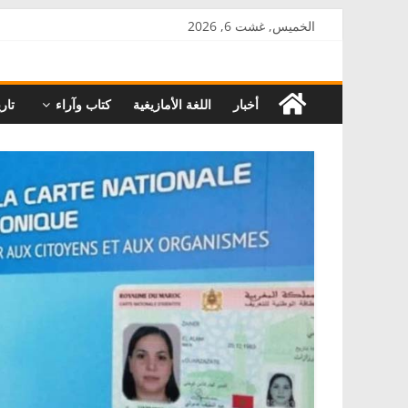
Skip
الخميس, غشت 6, 2026
to
AkalPress
content
أخبار
اللغة الأمازيغية
كتاب وآراء
تاري
منبر
أمازيغ
المغرب