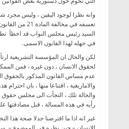
التي تحوم حول دستورية بعض القوانين او 
وانه نظرا لوجود اليقين ، وليس مجرد ش
تعسفه في مخالفة 
في جهله لهذا القانون الاسمى.
لكن والحال ان المؤسسة التشريعية ارتأ
لحقوق الانسان ، دون غيره ، فمن الممكن
عدم مساس القانون المذكور بالحقوق الثاب
والامازيغية ، اقتناعا منها ، بان احترام
والحالة تلك ، التجأت الى مجلس حقوق ال
رأيه في هذه المسالة ، قبل مصادقتها عل
غير انه اذا ما افترضنا جدلا صحة هذا ا
الانسان – حين نظره في الموضوع – سيجيب