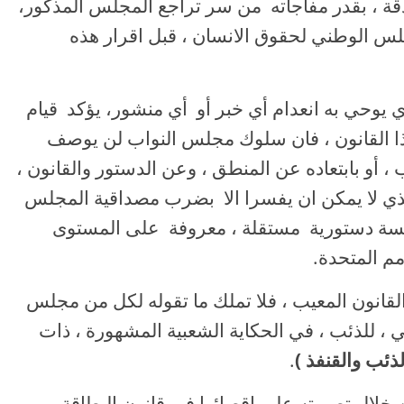
قة ، بقدر مفاجأته من سر تراجع المجلس المذكور،
لس الوطني لحقوق الانسان ، قبل اقرار هذه
الذي يوحي به انعدام أي خبر أو أي منشور، يؤكد قيام
ذا القانون ، فان سلوك مجلس النواب لن يوصف
، أو بابتعاده عن المنطق ، وعن الدستور والقانون ،
ذي لا يمكن ان يفسرا الا بضرب مصداقية المجلس
سسة دستورية مستقلة ، معروفة على المستوى
مم المتحدة.
القانون المعيب ، فلا تملك ما تقوله لكل من مجلس
ني ، للذئب ، في الحكاية الشعبية المشهورة ، ذات
لذئب والقنفذ )
.
 خلال تصويته على اقصائها في قانون البطاقة