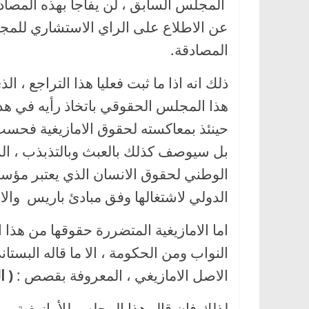
المجلس السابق ، لن يفاجأ بهذه المصاد
عن الاطلاع على الراي الاستشاري للمج
المصادقة.
ذلك انه اذا ما ثبت فعليا هذا التراجع ، 
هذا المجلس الحقوقي باتخاذ رأيه في ه
حينئذ بمعاكسته لحقوق الامازيغية فحسب 
بل سيوصف كذلك بالعبث وبالتذبذب ، ال
الوطني لحقوق الانسان الذي يعتبر مؤ
الدولي لاشتغالها وفق مبادئ باريس والا
اما الامازيغية المتضررة حقوقها من هذا 
النواب ومن الحكومة ، الا ما قاله البستا
الاصل الامازيغي ، المعروفة بقصص :
( ا
لذلك فان قال هذا المجلس للأمازيغية من