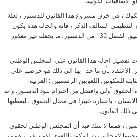
الاتفاقيات الدولية.
كوك ، في خرق مشروع هذا القانون للدستور ، لعلة
المادة 21 من القانون التنظيمي السالف الذكر ، فانه والحالة هذه يكون
السيد رئيس مجلس النواب قد اخطأ تطبيق الفصل 132 من الدستور، ما يجعله غير معذور
ت تفضيل احالة هذا القانون على المجلس الوطني
 الاعتقاد بأن ما حدا بها الى ذلك هو حرصها على
تة للمكونين اللغويين الرسميين : العربية
 هذه الحقوق أولى وافضل من احترام بنود الدستور، وانه
انسان ، باعتباره خبيرا في مجال الحقوق ، ليعطيها
ى ذلك القانون.
لتخمين ، فمما لا شك فيه أن المجلس الوطني لحقوق
ها لامحالة بان المكون اللغوي الامازيغي ، هو من