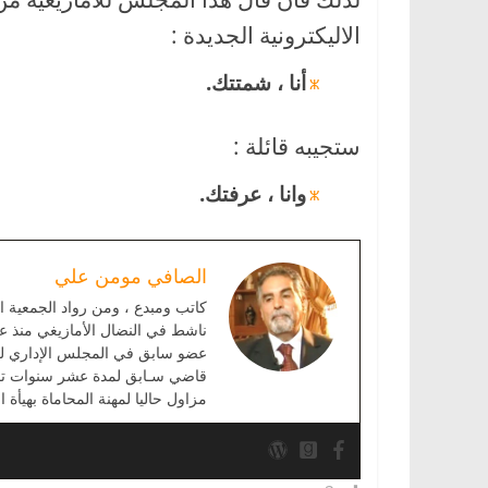
الاليكترونية الجديدة :
أنا ، شمتتك.
ستجيبه قائلة :
وانا ، عرفتك.
الصافي مومن علي
كاتب ومبدع ، ومن رواد الجمعية ال
ناشط في النضال الأمازيغي منذ عق
عضو سابق في المجلس الإداري للمع
قاضي سـابق لمدة عشر سنوات تقر
مزاول حاليا لمهنة المحاماة بهيأة ال