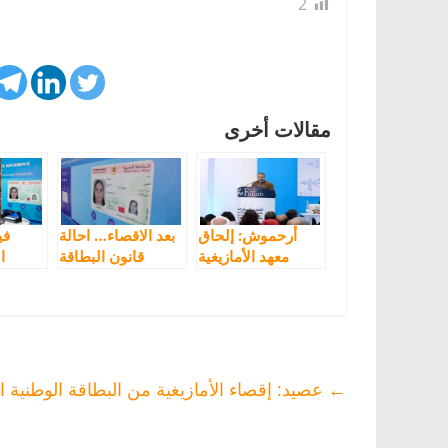
2
مقالات أخرى
أرحموش: إلحاق
بعد الاقصاء… احالة
في
معهد الأمازيغية
قانون البطاقة
ا
بمجلس اللغات
الوطنية على
بالاغلب
فضيحة وعدائية
مجلس حقوق
اللغة 
مستمرة
الانسان لإبداء رأيه
الب
←
عصيد: إقصاء الأمازيغية من البطاقة الوطنية ا