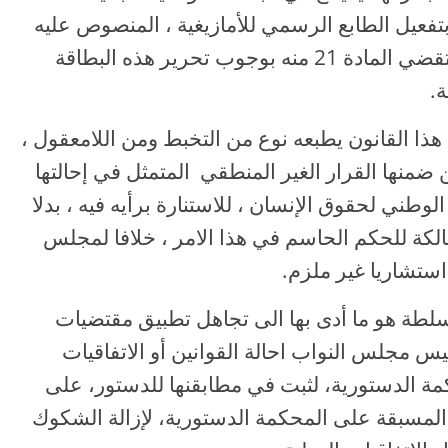
بتفعيل الطابع الرسمي للأمازيغية ، المنصوص عليه
في الفصل الخامس من الدستور ، التي تقضي المادة 21 منه بوجوب تحرير هذه البطاقة
ة.
ذا القانون يطبعه نوع من التخبط ومن اللامعقول ،
منها القرار الغير المنطقي المتمثل في إحالتها
طني لحقوق الإنسان ، للاستنارة برأيه فيه ، بدلا
الكة للحكم الحاسم في هذا الامر ، خلافا لمجلس
 استشاريا غير ملزم.
سلطة هو ما أدى بها الى تجاهل تطبيق مقتضيات
ل لرئيس مجلس النواب احالة القوانين أو الاتفاقيات
كمة الدستورية، لثبت في مطابقنها للدستور، على
ة المسبقة على المحكمة الدستورية، لإزالة الشكوك