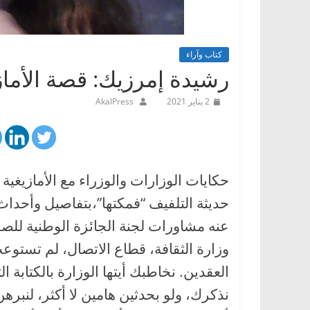
كتاب وآراء
رشيدة إمرزيك: قصة الأمازي
2 يناير 2021
AkalPress
حكايات الوزارات والوزراء مع الأمازيغية 
حديثة التلفيف “فمكتها”،بتفاصيل وأحداث
عنه مشاورات لجنة الجائزة الوطنية للص
وزارة الثقافة، قطاع الاتصال، لم تستوع
العقدين. نخاطبك أيتها الوزارة بالكتابة 
نذكرك، ولو بحدثين هامين لا أكثر، لنبرهن 