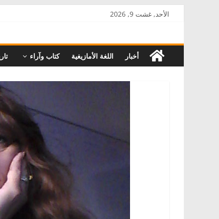
Skip
الأحد, غشت 9, 2026
to
AkalPress
content
أخبار
اللغة الأمازيغية
كتاب وآراء
تاري
منبر
أمازيغ
المغرب