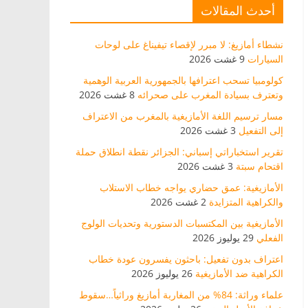
أحدث المقالات
نشطاء أمازيغ: لا مبرر لإقصاء تيفيناغ على لوحات
السيارات
9 غشت 2026
كولومبيا تسحب اعترافها بالجمهورية العربية الوهمية
وتعترف بسيادة المغرب على صحرائه
8 غشت 2026
مسار ترسيم اللغة الأمازيغية بالمغرب من الاعتراف
إلى التفعيل
3 غشت 2026
تقرير استخباراتي إسباني: الجزائر نقطة انطلاق حملة
اقتحام سبتة
3 غشت 2026
الأمازيغية: عمق حضاري يواجه خطاب الاستلاب
والكراهية المتزايدة
2 غشت 2026
الأمازيغية بين المكتسبات الدستورية وتحديات الولوج
الفعلي
29 يوليوز 2026
اعتراف بدون تفعيل: باحثون يفسرون عودة خطاب
الكراهية ضد الأمازيغية
26 يوليوز 2026
علماء وراثة: 84% من المغاربة أمازيغ وراثياً…سقوط