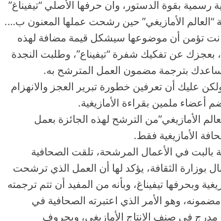
غية رسمية بقوة الدستور، وان حرفها الأصلي “تيفيناغ”
ة “العالم الأمازيغي” حين رشحت عملها المعنون ب….
كانت تؤمن أن موضوعها سيشكل قيمة مضافة لهذه
نت، بعجزك عن تفكيك شفرة “تيفيناع”، وطلبت النجدة
 تساعدك بترجمة مضمون العمل المترشح به.
 ولكن عليك أن تعرفين خطورة تبرير العجز والانهزام
تضم أعضاء ملمين بقراءة الأمازيغية.
لعالم الأمازيغي”من الترشح لهذه الجائزة بعمل
افة الأمازيغية فقط.
اصة بالبت في الأعمال المرشحة، تلقت الصحافية
صال بوزارة الثقافة، يؤكد لها أن العمل الذي ترشحت
يغية وبحرفها تيفيناغ، وبأنه من المفيد أن تتم ترجمته
مضمونه، وهو الأمر الذي اعتبرته الصحافية في
و مدرج في صنف الإنتاج الأمازيغي، وبحروف