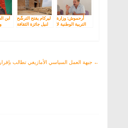
أرحموش: وزارة
ليركام يفتح الترشّح
ابن ال
التربية الوطنية لا
لنيل جائزة الثقافة
و
تملك استراتيجية
الأمازيغية
تدريس اللغة
الأمازيغية
“البط
تعتب
للدست
←
جبهة العمل السياسي الأمازيغي تطالب بإقرار ر