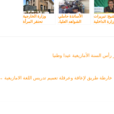
شيخ: تبريرات
الأساتذة حاملي
وزارة الخارجية
زارة الداخلية
الشواهد العليا،
تحتقر المرأة
بشأن إقصاء
بينهم أساتذة
الأمازيغية في يومها
الأمازيغية من
تدريس اللغة
العالمي
اقة الوطنية”
الأمازيغية،
ر ضربا صارخا
يقتحمون وزارة
ور والقانون
الوظيفة العمومية
أس السنة الأمازيغية عيدا وطنيا
خارطة طريق لإعاقة وعرقلة تعميم تدريس اللغة الامازيغية
→