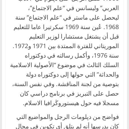
العربي” وليسانس في “علم الاجتماع”،
ليحصل على ماستر في “علم الاجتماع” سنة
1968. عُين سنة 1969 سكرتيرا عاما للتعليم
قبل أن يشتغل مستشارا لوزير التعليم
الموريتاني للفترة الممتدة بين 1971 و1972.
سنة 1976، وأكمل رسالته في دوكتوراه
السلك الثالث في موضوع “الأصولية الاسلامية
والحداثة” التي حولها إلى دوكتوراه دولة
بتوصية من لجنة المناقشة. وفي نفس السنة،
حصل على التبريز في برنامج دراسي كان
مسجلا فيه حول هيستوروڭرافيا الاسلام.
فواضح من دپلومات الرجل والمواضيع التي
كان يدرسها أنه لم يتلق أي تكوين في مجال