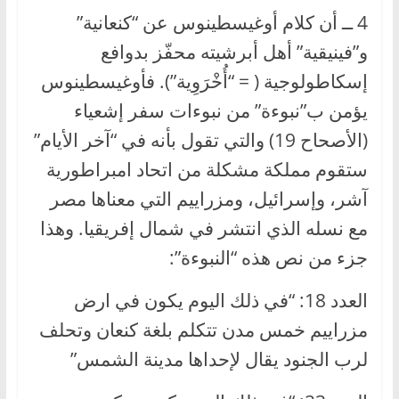
4 ــ أن كلام أوغيسطينوس عن “كنعانية”
و”فينيقية” أهل أبرشيته محفّز بدوافع
إسكاطولوجية ( = “أُخْرَوِية”). فأوغيسطينوس
يؤمن ب”نبوءة” من نبوءات سفر إشعياء
(الأصحاح 19) والتي تقول بأنه في “آخر الأيام”
ستقوم مملكة مشكلة من اتحاد امبراطورية
آشر، وإسرائيل، ومزراييم التي معناها مصر
مع نسله الذي انتشر في شمال إفريقيا. وهذا
جزء من نص هذه “النبوءة”:
العدد 18: “في ذلك اليوم يكون في ارض
مزراييم خمس مدن تتكلم بلغة كنعان وتحلف
لرب الجنود يقال لإحداها مدينة الشمس”