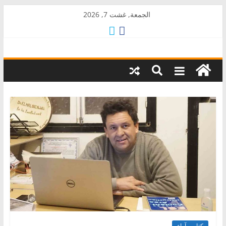
Skip
الجمعة, غشت 7, 2026
to
content
AkalPress
منبر
أمازيغ
المغرب
كتاب وآراء