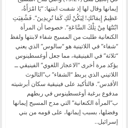
إيمانها وقال لها إذ شفىت ابنتها: “يَا امْرَأَةُ،
عَظِيمٌ إِيمَانُكِ! لِيَكُنْ لَكِ كَمَا تُرِيدِينَ”. فَشُفِيَتِ
ابْنَتُهَا مِنْ تِلْكَ السَّاعَةِ”. خصوصا أن المرأة
الكنعانية طلبت من المسيح شفاء لابنتها ولفظ
“شفاء” في اللاتينية هو “سالوس” الذي يعني
“ثلاثة” في الفينيقية، مما جعل أوغسطينوس
يؤكد مرة أخرى “الاعجاز اللغوي” الفينيقي ــ
اللاتيني الذي يربط “الشفاء” ب”الثالوث
الأقدس”. فالتأكيد على فينيقية سكان أبرشيته
مدفوع برغبة أوغسطينوس في ربطهم
ب”المرأة الكنعانية” التي مدح المسيح إيمانها
وفضلها، بسبب إيمانها، على قومه من بني
إسرائيل..