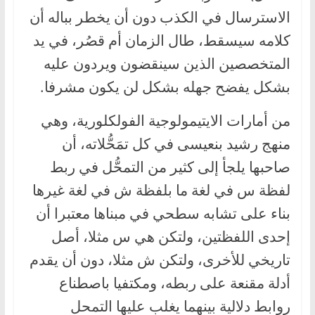
الاسترسال في الكذب دون أن يخطر بباله أن
كلامه سيسقط، طال الزمان أم قصُر، في يد
المتخصصين الذين سينقضون ويردون عليه
بشكل يفضح جهله بشكل لن يكون مشرفا.
من أمارات الايتيمولوجية الفولكلورية، وهي
منهج رشيد بنعيسى في كل تمَحُّلاته، أن
صاحبها يلجأ إلى كثير من التمحُّل في ربط
لفظة س في لغة ما بلفظة ش في لغة غيرها
بناء على تشابه سطحي في مبناها معتبرا أن
إحدى اللفظتين، ولتكن هي س مثلا، أصل
تاريخي للأخرى، ولتكن ش مثلا، دون أن يقدم
أدلة مقنعة على ربطه، ومكتفيا باصطناع
روابط دلالية بينهما يغلب عليها التمحل