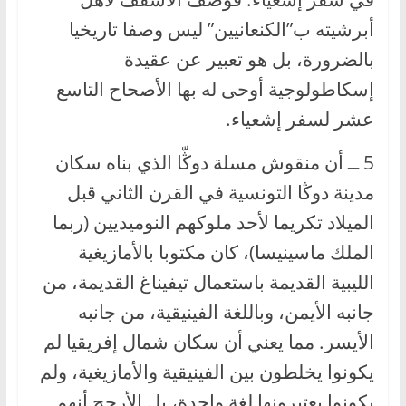
أبرشيته ب”الكنعانيين” ليس وصفا تاريخيا
بالضرورة، بل هو تعبير عن عقيدة
إسكاطولوجية أوحى له بها الأصحاح التاسع
عشر لسفر إشعياء.
5 ــ أن منقوش مسلة دوڭّا الذي بناه سكان
مدينة دوڭا التونسية في القرن الثاني قبل
الميلاد تكريما لأحد ملوكهم النوميديين (ربما
الملك ماسينيسا)، كان مكتوبا بالأمازيغية
الليبية القديمة باستعمال تيفيناغ القديمة، من
جانبه الأيمن، وباللغة الفينيقية، من جانبه
الأيسر. مما يعني أن سكان شمال إفريقيا لم
يكونوا يخلطون بين الفينيقية والأمازيغية، ولم
يكونوا يعتبرونها لغة واحدة، بل الأرجح أنهم