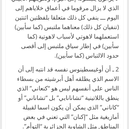
الذي لا يزال مرقوما في أعماق خلاياهم إلى
اليوم ـــ ينفي كل ذلك متعلقا بلفظتين اثنتين
(تنفيان كل ذلك) معناهما ملتبس (كما سأبين)
استعملهما لاهوتي لأسباب لاهوتية (كما
سأبين) في إطار سياق ملتبس إلى أقصى
حدود الالتباس (كما سأبين).
2 ـ أن أوغيسطينوس نفسه قد انتبه إلى أن
الاسم الذي يطلقه أهل أبرشيته من بسطاء
الناس على أنفسهم ليس هو “كنعاني” الذي
ينطق باللاتينية “تشانانايي” بل “تشاناني” أو
“كاناني” الذي يمكن أن يكون اسما لقبيلة
أمازيغية مثل “إكنان” التي تعني في بعض
المناطق مثل الشاوية الجزائرية “التوأم”.