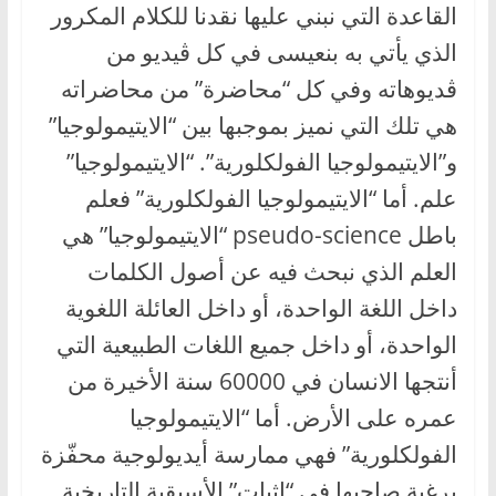
القاعدة التي نبني عليها نقدنا للكلام المكرور
الذي يأتي به بنعيسى في كل ڤيديو من
ڤديوهاته وفي كل “محاضرة” من محاضراته
هي تلك التي نميز بموجبها بين “الايتيمولوجيا”
و”الايتيمولوجيا الفولكلورية”. “الايتيمولوجيا”
علم. أما “الايتيمولوجيا الفولكلورية” فعلم
باطل pseudo-science “الايتيمولوجيا” هي
العلم الذي نبحث فيه عن أصول الكلمات
داخل اللغة الواحدة، أو داخل العائلة اللغوية
الواحدة، أو داخل جميع اللغات الطبيعية التي
أنتجها الانسان في 60000 سنة الأخيرة من
عمره على الأرض. أما “الايتيمولوجيا
الفولكلورية” فهي ممارسة أيديولوجية محفّزة
برغبة صاحبها في “إثبات” الأسبقية التاريخية