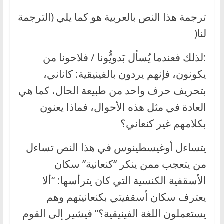
ترجمة هذا النص بالعربية هو كما يلي (الترجمة
لنا(
:لذلك فعندما يُسأل بَدويُّونا / فلاحونا من
يكونون، فإنهم يردون بالفينيقية: كاناني،
بتحريف حرف واحد من طبيعة الحال، كما هي
العادة في مثل هذه الأحوال، فماذا يعنون
بكلامهم غير كنعاني؟
يتساءل أوغيسطينوس في هذا النص تساءل
من يتعجب ممن ينكر “كنعانية” سكان
الأسقفية الكنسية التي كان يترأسها: “ألا
يعترف سكان أسقفيتي بكنعانيتهم وهم
يستعملون اللغة الفينيقية؟” فيشير إلى القوم