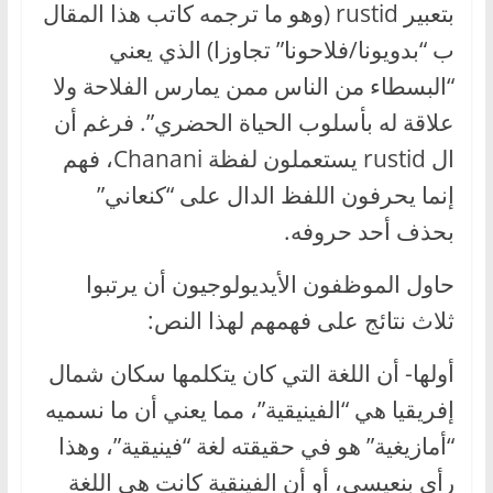
بتعبير rustid (وهو ما ترجمه كاتب هذا المقال
ب “بدويونا/فلاحونا” تجاوزا) الذي يعني
“البسطاء من الناس ممن يمارس الفلاحة ولا
علاقة له بأسلوب الحياة الحضري”. فرغم أن
ال rustid يستعملون لفظة Chanani، فهم
إنما يحرفون اللفظ الدال على “كنعاني”
بحذف أحد حروفه.
حاول الموظفون الأيديولوجيون أن يرتبوا
ثلاث نتائج على فهمهم لهذا النص:
أولها- أن اللغة التي كان يتكلمها سكان شمال
إفريقيا هي “الفينيقية”، مما يعني أن ما نسميه
“أمازيغية” هو في حقيقته لغة “فينيقية”، وهذا
رأي بنعيسى، أو أن الفينقية كانت هي اللغة