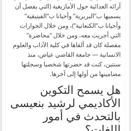
آرائه العدائية حول الأمازيغية (التي يفضل أن
يسميها ب”البربرية” وأحيانا ب”الفينيقية”
وأحيانا ب”الكنعانية”)، ومن خلال الحوارات
التي أجريت معه، ومن خلال “محاضرة”
مفصلة كان قد ألقاها في كلية الآداب والعلوم
الانسانية — جامعة القاضي عياض، منذ
سنتين، كنت قد حضرتها شخصيا وسجلتها
مضامينها من أولها إلى آخرها.
هل يسمح التكوين
الأكاديمي لرشيد بنعيسى
بالتحدث في أمور
اللغات؟