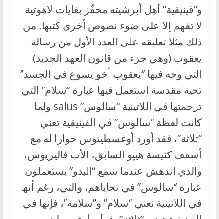
و”فينيقية” أهل أبرشيته محفّز بغايات لاهوتية
لا تفهم إلا على ضوء نصوص أخرى كتبها. من
ذلك مثلا تعليقه على العدد الأول من رسالة
يعقوب (وهي جزء من قانون العهد الجديد)
التي وجه فيها “يعقوب أخو يسوع في الجسد”
تحية مقدسة استعمل فيها عبارة “سلام” التي
ترجمتها في اللاتينية “سالوس” salus ولما
كانت لفظة “سالوس” في الفينيقية تعني
“ثلاثة”، فقد أورد أوغسطينوس حوارا له مع
أسقف كنيسة هيپو السابق، الأب ڤاليريوس،
والذي اندهش عندما سمع “البدو” يستعملون
عبارة “سالوس” في تحاياهم، والتي، رغم أنها
في اللاتينية تعني “سلام” و”سلامة”، فإنها في