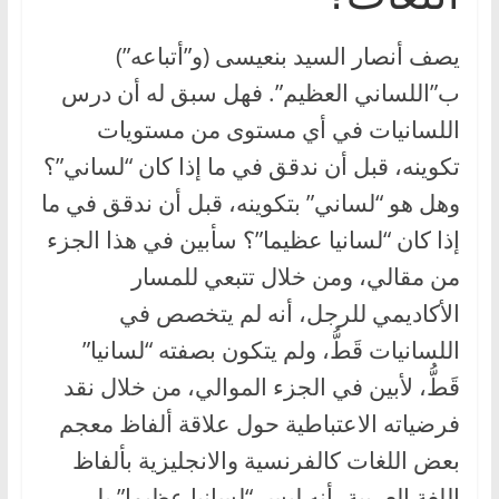
يصف أنصار السيد بنعيسى (و”أتباعه”)
ب”اللساني العظيم”. فهل سبق له أن درس
اللسانيات في أي مستوى من مستويات
تكوينه، قبل أن ندقق في ما إذا كان “لساني”؟
وهل هو “لساني” بتكوينه، قبل أن ندقق في ما
إذا كان “لسانيا عظيما”؟ سأبين في هذا الجزء
من مقالي، ومن خلال تتبعي للمسار
الأكاديمي للرجل، أنه لم يتخصص في
اللسانيات قَطُّ، ولم يتكون بصفته “لسانيا”
قَطُّ، لأبين في الجزء الموالي، من خلال نقد
فرضياته الاعتباطية حول علاقة ألفاظ معجم
بعض اللغات كالفرنسية والانجليزية بألفاظ
اللغة العربية، أنه ليس “لسانيا عظيما” بل