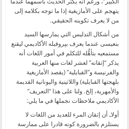
الكبير”، ورغم أنه يكثر الحديث باسمهما عندما
يتهجم على الأمازيغية إذا ما توجه بكلامه إلى
من لا يعرف تكوينه الحقيقي.
من أشكال التدليس التي يمارسها السيد
بنعيسى عندما يعرف بپروفيله الأكاديمي ليقنع
مستمعيه بتأهُّله للتكلم في أمور اللغات أنه
يذكر “إتقانه” لعشر لغات منها العربية
والفرنيسة و”القبايلية” (يقصد الأمازيغية
بلهجتها القبايلية) واللاتينية واليونانية القديمة
والأمهرية، إلخ. ولنا على هذا “التعريف”
الأكاديمي ملاحظات نجملها في ما يلي:
أولاـ أن إتقان المرء للعديد من اللغات لا
يستلزم بالضرورة كونه قادرا على ممارسة