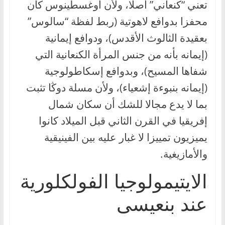
تعني “كنعاني” أصلا، ولأن أوغسطينوس كان
محفزا بدوافع لاهوتية (ربط لفظة “سالوس”
بعقيدة الثالوث الأقدس)، ودوافع إيمانية
(إيمانه بأنه من جنس المرأة الكنعانية التي
شفاها المسيح)، وبدوافع إسكاطولوجية
(إيمانه بنبوءة إشعياء)، ولأن مسلة دوڭا تثبت
بما لا يدع مجالا للشك أن سكان شمال
إفريقيا في القرن الثاني قبل الميلاد كانوا
يميزيون تمييزا لا غبار عليه بين الفينيقية
والأمازيغية.
الايتيمولوجيا الفولكلورية
عند بنعيسى