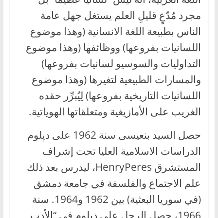
مجرد مُدّعٍ قليلِ العلم يستغل جهل عامة
الناس بطبيعة اللغة الانسانية (وهذا موضوع
اللسانيات بفروعها) ووظائفها (وهذا موضوع
التداوليات والسوسيو لسانيات بفروعها)
والمسارات الطبيعية لتغيرها (وهذا موضوع
اللسانيات التاريخية بفروعها) لِيُبرِّر حقده
الغريب على الأمازيغية ومتعلقاتها الهوياتية.
حصل السيد بنعيسى سنة 1962 على دپلوم
الدراسات الاسلامية العليا تحت إشراف
المستشرق HenryPeres، ليدرس بعد ذلك
علم الاجتماع والفلسفة في جامعة دمشق
(في سوريا البعثية) بين 1962 و1964. سنة
1966، حصل الرجل على دپلوم في “الأدب