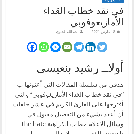
في نقد خطاب العَداء
الأمازيغوفوبي
18 مارس 2021
عبدالله الحلوي
أولاــ رشيد بنعيسى
هدفي من سلسلة المقالات التي أعنونها ب
“في نقد خطاب العَداء الأمازيغوفوبي” والتي
أقترحها على القارئ الكريم في عشر حلقات
أن أنتقد بشيء من التفصيل مقبول في
وسائل الاعلام خطاب الكراهية the hate
speech الذي سعى ولا يزال يسعى إلى