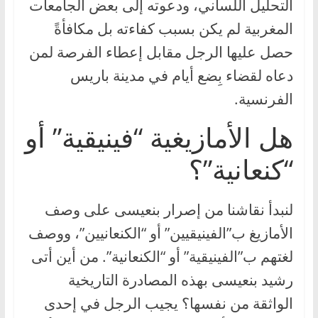
التحليل اللساني، ودعوته إلى بعض الجامعات
المغربية لم يكن بسبب كفاءته بل مكافأةً
حصل عليها الرجل مقابل إعطاء الفرصة لمن
دعاه لقضاء بِضع أيام في مدينة باريس
الفرنسية.
هل الأمازيغية “فينيقية” أو
“كنعانية”؟
لنبدأ نقاشنا من إصرار بنعيسى على وصف
الأمازيغ ب”الفينيقيين” أو “الكنعانيين”، ووصف
لغتهم ب”الفينيقية” أو “الكنعانية”. من أين أتى
رشيد بنعيسى بهذه المصادرة التاريخية
الواثقة من نفسها؟ يجيب الرجل في إحدى