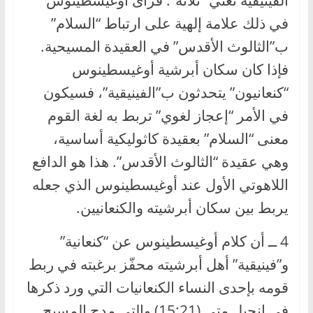
الفينيقية تعني “ثلاثة”. فرأى أوغيسطينوس
في ذلك علامة إلهية على ارتباط “السلام”
ب”الثالوث الأقدس” في العقيدة المسيحية.
فإذا كان سكان أبرشية أوغيسطينوس
“كنعانيون” يتحدثون ب”الفينيقية”، فسيكون
في الأمر “إعجاز لغوي” تربط به لغة القوم
معنى “السلام” بعقيدة كاثوليكية أساسية،
وهي عقيدة “الثالوث الأقدس”. هذا هو الدافع
اللاهوتي الأول عند أوغيسطينوس الذي جعله
يربط بين سكان أبرشيته والكنعانيين.
4 ــ أن كلام أوغيسطينوس عن “كنعانية”
و”فينيقية” أهل أبرشيته محفّز برغبته في ربط
قومه بإحدى النساء الكنعانيات التي ورد ذكرها
في إنجيل متى (15:21) والتي مدح المسيح