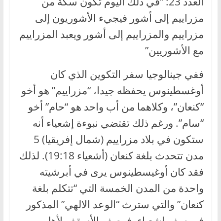
العدد 23: “في ذلك اليوم تكون سكة من
مزراييم إلى أشور فيجيء الأشوريون إلى
مزراييم والمزراييم إلى أشور ويعبد المزراييم
مع الأشوريين”
ففي جينالوجيا سفر التكوين الذي كان
أوغسطينوس يحفظه جيدا، “مزراييم” هو أخو
“كنعان”، وكلاهما من أب واحد هو “حام” أخو
“سام”. ورغم ذلك تقتضي نبوءة إشعياء أنه
ستكون في بلاد مزراييم (شمال إفريقيا) 5
مدن تتحدث بلغة كنعان (أشعياء 19:18). لذلك
فقد كان أوغيسطينوس يرى في أبرشيته
واحدة من المدن الخمسة التي “تتكلم بلغة
كنعان” والتي سترث “الوعد الالهي” المذكور
في سفر إشعياء. فوصف الأسقف لأهل