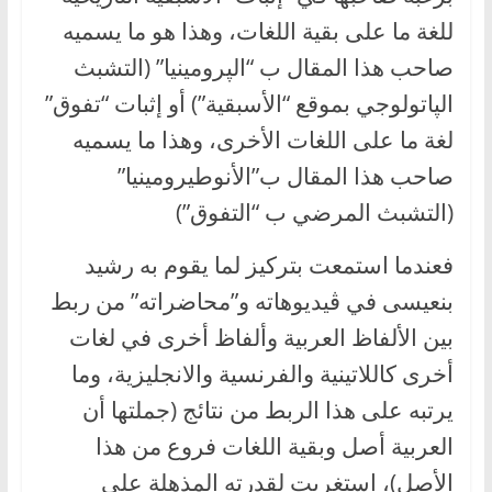
للغة ما على بقية اللغات، وهذا هو ما يسميه
صاحب هذا المقال ب “الپرومينيا” (التشبث
الپاتولوجي بموقع “الأسبقية”) أو إثبات “تفوق”
لغة ما على اللغات الأخرى، وهذا ما يسميه
صاحب هذا المقال ب”الأنوطيرومينيا”
(التشبث المرضي ب “التفوق”)
فعندما استمعت بتركيز لما يقوم به رشيد
بنعيسى في ڤيديوهاته و”محاضراته” من ربط
بين الألفاظ العربية وألفاظ أخرى في لغات
أخرى كاللاتينية والفرنسية والانجليزية، وما
يرتبه على هذا الربط من نتائج (جملتها أن
العربية أصل وبقية اللغات فروع من هذا
الأصل)، استغربت لقدرته المذهلة على