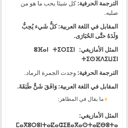
الترجمة الحرفية:
كل شيئا يحب ما هو من
صلبه.
المقابل في اللغة العربية:
كلُّ شَيء يُحِبُّ
وَلَدَهُ حتَّى الحُبَارَى.
المثل الأمازيغي:
ⵓⴼⴰⵏ ⵜⵉⵔⵊⵉⵏ
ⵜⵉⵙⴼⴷⵉⵡⵉⵏ
الترجمة الحرفية:
وجدت الجمرة الرماد.
المقابل في اللغة العربية:
وَافَقَ شَنٌّ طَبَقَةَ.
ما يقال في المظاهر:
المثل الأمازيغي:
ⵎⴰⴳⵓⵔⵓⵏ
ⵜⴰⵇⴰⵛⵉⵟⴰ
ⴳⴰⵙ
ⵜⴰⵇⴱⵓⵜⴰ