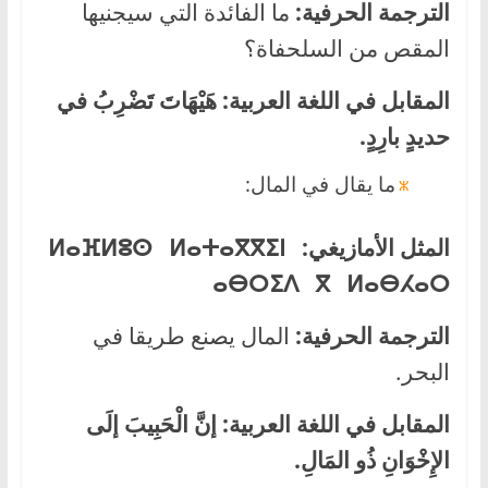
الترجمة الحرفية:
ما الفائدة التي سيجنيها
المقص من السلحفاة؟
المقابل في اللغة العربية:
هَيْهَاتَ تَضْرِبُ في
حديدٍ بارِدٍ.
ما يقال في المال:
المثل الأمازيغي:
ⵍⴰⴼⵍⵓⵙ ⵍⴰⵜⴰⴳⴳⵉⵏ
ⴰⴱⵔⵉⴷ ⴳ ⵍⴰⴱⵃⴰⵔ
الترجمة الحرفية:
المال يصنع طريقا في
البحر.
المقابل في اللغة العربية:
إنَّ الْحَبِيبَ إلَى
الإِخْوَانِ ذُو المَالِ.