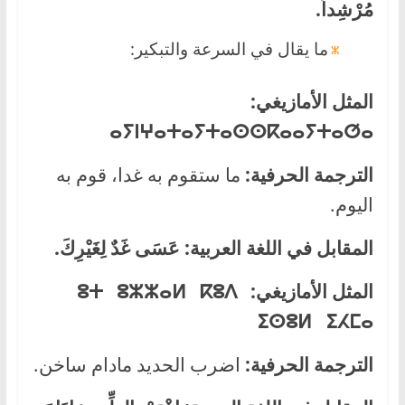
مُرْشِداً.
ما يقال في السرعة والتبكير:
المثل الأمازيغي:
ⴰⵢⵏ
ⵖⴰ
ⵜⴰⵢⵜ
ⴰⵙⵙⴽⴰ
ⴰⵢⵜ
ⴰⵚⴰ
الترجمة الحرفية:
ما ستقوم به غدا، قوم به
اليوم.
المقابل في اللغة العربية:
عَسَى غَدٌ لِغَيْرِكَ.
المثل الأمازيغي:
ⵓⵜ ⵓⵣⵣⴰⵍ ⴽⵓⴷ
ⵉⵙⵓⵍ ⵉⵃⵎⴰ
الترجمة الحرفية:
اضرب الحديد مادام ساخن.