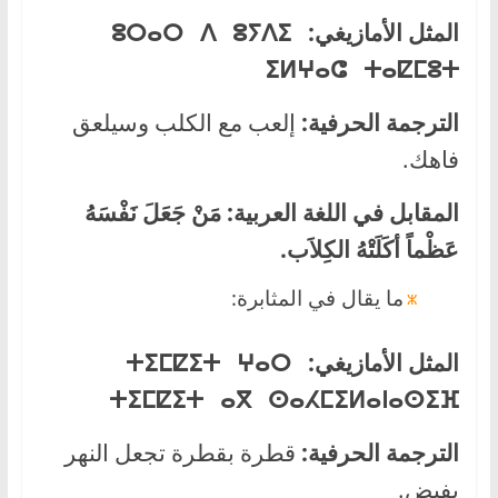
المثل الأمازيغي:
ⵓⵔⴰⵔ ⴷ ⵓⵢⴷⵉ
ⵉⵍⵖⴰⵛ ⵜⴰⵇⵎⵓⵜ
الترجمة الحرفية:
إلعب مع الكلب وسيلعق
فاهك.
المقابل في اللغة العربية:
مَنْ جَعَلَ نَفْسَهُ
عَظْماً أكَلَتْهُ الكِلاَب.
ما يقال في المثابرة:
المثل الأمازيغي:
ⵜⵉⵎⵇⵉⵜ ⵖⴰⵔ
ⵜⵉⵎⵇⵉⵜ ⴰⴳ ⵙⴰⵃⵎⵉⵍⴰⵏ
ⴰⵙⵉⴼ
الترجمة الحرفية:
قطرة بقطرة تجعل النهر
يفيض.