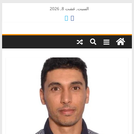
Skip
السبت, غشت 8, 2026
to
content
AkalPress
منبر
أمازيغ
المغرب