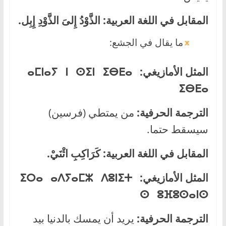
المقابل في اللغة العربية:
الذَّوْدُ إِلىَ الذَّوْدِ إِبِل
.
ما يقال في الجشع:
المثل الأمازيغي:
ⴰⵎⵏⴰⵢ ⵏ ⵙⵉⵏ ⵉⴱⴹⴰ
ⵉⴱⴹⴰ
الترجمة الحرفية:
من يمتطي (فرسين)
سيسقط حتما.
المقابل في اللغة العربية:
كَرَاكِبِ اثْنَيْ.
المثل الأمازيغي:
ⵉⵔⴰ ⴰⴷⵢⴰⵎⵣ ⴷⵓⵏⵉⵜ
ⵙ ⵓⴼⵓⵙⴰⵏⵙ
الترجمة الحرفية:
يريد أن يمسك بالدنيا بيد