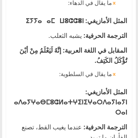
ما يقال في الدهاء:
المثل الأمازيغي:
ⵏ
ⴻ
ⵉⵢⵢⴰ ⴰⵎ ⵡⵓⵛⵛ
الترجمة الحرفية:
يشبه الثعلب.
المقابل في اللغة العربية:
إنَّهُ لَيَعْلَمُ مِنْ أيْنَ
تُؤْكَلُ الكَتِفُ
.
ما يقال في السلطوية:
المثل الأمازيغي:
ⴰⴷⴰⵢ
ⵖⴰⴱ
ⵎⵓⵛ
ⵍⴰⵜⵖⵉⵏ
ⵉⵖⴰⵔⴷⴰⵢⵏ
ⴰⵢⵏ
ⵔⴰⵏ
الترجمة الحرفية:
عندما يغيب القط، تصنع
الفأران ما تريد.