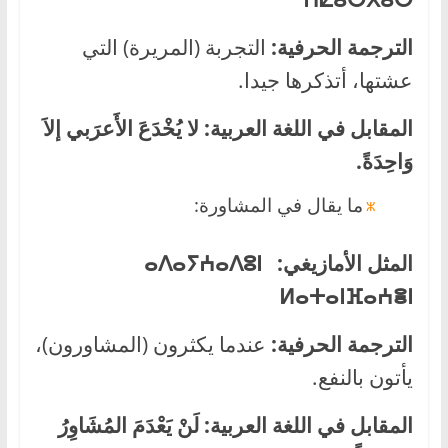
الترجمة الحرفية:
التجربة (المريرة) التي
عشتها، أتذكرها جيدا.
المقابل في اللغة العربية:
لا
يُخْدَعَ الأَعرَبي إلاَ
وَاحِدَةً.
ما يقال في المشاورة:
المثل الأمازيغي:
ⴰⴷⴰⵢⵄⴰⴷⵓⵏ
ⵍⴰⵜⴰⵏⴼⴰⵄⴻⵏ
الترجمة الحرفية:
عندما يكثرون (المشاورون)،
يأتون بالنفع.
المقابل في اللغة العربية:
لَنْ يَعْدَمَ المُشَاوِرُ