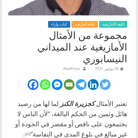
اللغة الأمازيغية
ثقافة أمازيغية
كتاب وآراء
مجموعة من الأمثال
الأمازيغية عند الميداني
النيسابوري
26 يوليوز 2021
AkalPress
تعتبر الأمثال
كجزيرة الكنز
لما لها من رصيد
هائل وثمين من الحكم البالغة، “لأن الناس لا
يجتمعون على ناقص أو مقصر في الجودة أو
غير مبالغ في بلوغ المدى في النفاسة”
.
([2])