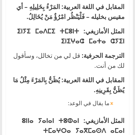
المقابل في اللغة العربية:
المَرْءُ بِخَلِيلِهِ – أي
مقيس بخليله – فَلْيَنْظُر امْرُؤٌ مَنْ يُخَالِلُ.
المثل الأمازيغي:
ⵉⵏⵢⵉ ⵎⴰⴷⵎⵉ ⵜⵎⵓⵏⵜ
ⵉⵏⵉⵖⴰⵛ ⵎⴰⵜⴰ ⵛⵢⵉⵏ
الترجمة الحرفية:
قل لي من تخالل، وسأقول
لك من أنت.
المقابل في اللغة العربية:
يُظَنُّ بِالمَرْءَ مِثْلُ مَا
يُظَنُّ بِقَرِينِهِ.
ما يقال في الوعد:
المثل الأمازيغي:
ⵓⵏⵏⴰ ⵢⴰⵏⴰⵏ ⵜⵓⵀⴰⵏ
ⵜⵎⴰⵖⵔⴰ ⵢⴰⴳⵎⴰⵙⴷ ⴰⵎⴰⵏ