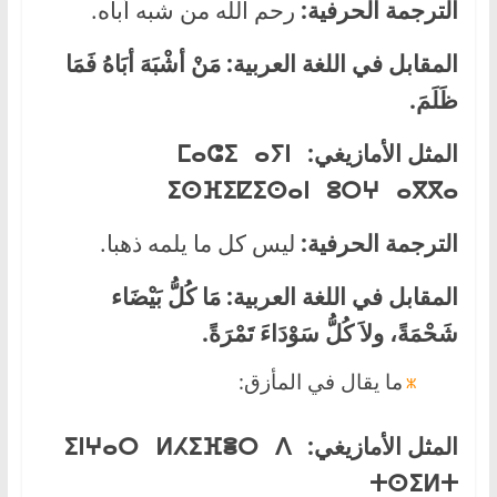
الترجمة الحرفية:
رحم الله من شبه أباه.
المقابل في اللغة العربية:
مَنْ أشْبَهَ أبَاهُ فَمَا
ظَلَمَ.
المثل الأمازيغي:
ⵎⴰⵛⵉ ⴰⵢⵏ
ⵉⵙⴼⵉⵇⵉⵙⴰⵏ ⵓⵔⵖ ⴰⴳⴳⴰ
الترجمة الحرفية:
ليس كل ما يلمه ذهبا.
المقابل في اللغة العربية:
مَا كُلُّ بَيْضَاء
شَحْمَةً، ولاَ كُلُّ سَوْدَاءَ تَمْرَةً.
ما يقال في المأزق:
المثل الأمازيغي:
ⴷ
ⴰⵔ ⵍⵃⵉⴼⴻⵔ
ⵖ
ⵉⵏ
ⵜⵙⵉⵍⵜ