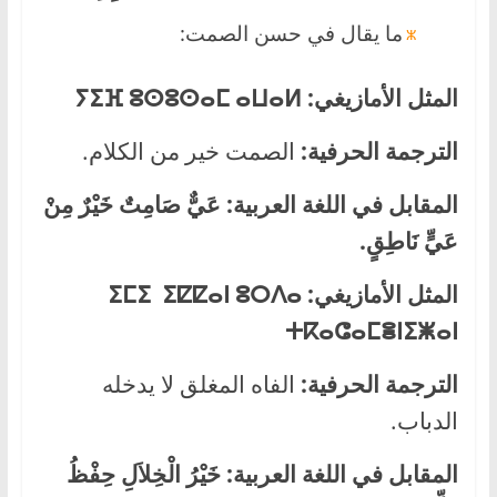
ما يقال في حسن الصمت:
المثل الأمازيغي:
ⵢⵉⴼ ⵓⵙⵓⵙⴰⵎ ⴰⵡⴰⵍ
الترجمة الحرفية:
الصمت خير من الكلام.
المقابل في اللغة العربية:
عَيٌّ صَامِتٌ خَيْرٌ مِنْ
عَيٍّ نَاطِقٍ.
المثل الأمازيغي:
ⵉⵎⵉ ⵉⵇⵇⴰⵏ ⵓⵔⴷⴰ
ⵜⴽⴰⵛⴰⵎⴻⵏ
ⵉⵥⴰⵏ
الترجمة الحرفية:
الفاه المغلق لا يدخله
الدباب.
المقابل في اللغة العربية:
خَيْرُ الْخِلاَلِ حِفْظُ