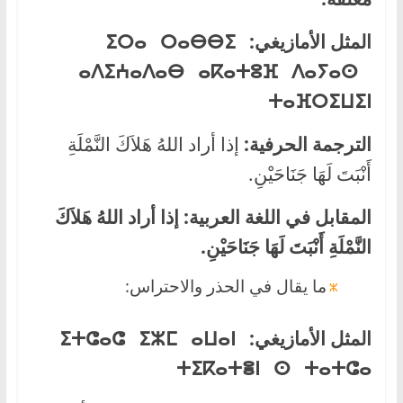
المثل الأمازيغي:
ⵉⵔⴰ ⵔⴰⴱⴱⵉ
ⴰⴷⵉⵄⴰⴷⴰⴱ ⴰⴽⴰⵜⵓⴼ ⴷⴰⵢⴰⵙ
ⵜⴰⴼⵔⵉⵡⵉⵏ
الترجمة الحرفية:
إذا أراد اللهُ هَلاَكَ النَّمْلَةِ
أَنْبَتَ لَهَا جَنَاحَيْنِ.
المقابل في اللغة العربية:
إذا أراد اللهُ هَلاَكَ
النَّمْلَةِ أَنْبَتَ لَهَا جَنَاحَيْنِ.
ما يقال في الحذر والاحتراس:
المثل الأمازيغي:
ⵉⵜⵛⴰⵛ ⵉⵣⵎ ⴰⵡⴰⵏ
ⵜⵉⴽⴰⵜⴻⵏ ⵙ ⵜⴰⵜⵛⴰ