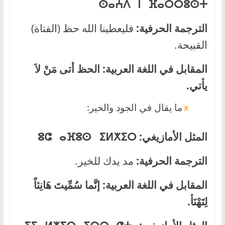
ⵙⴰⵄⴷ ⵏ ⴼⴰⵔⵔⵓⵙⵜ
الترجمة الحرفية:
فليعطينا الله حظ (الفتاة)
القبيحة.
المقابل في اللغة العربية:
الحظ أتى مَنْ لاَ
يأتي
.
ما يقال في الجود والخير:
المثل الأمازيغي:
ⵓⵛ ⴰⴼⵓⵙ ⵉⵍⵅⵉⵔ
الترجمة الحرفية:
مد يدك للخير.
المقابل في اللغة العربية:
إنَّما سُمِّيتَ هَانِئاً
لِتَهْنَأ.