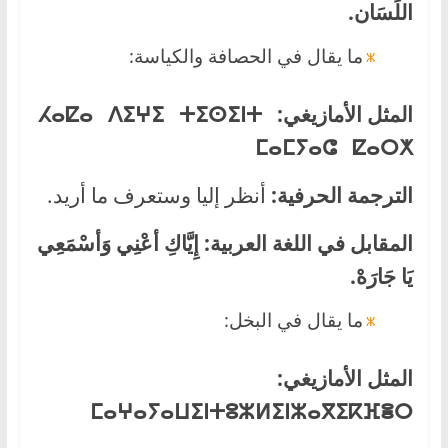
اللِّسَان.
ما يقال في الحصافة والكياسة:
المثل الأمازيغي:
ⵃⴰⵇⴰ ⴷⵉⵖⵉ ⵜⵉⵙⵉⵏⵜ
ⵎⴰⵎ
ⵢ
ⴰⵛ ⵇⴰⵔⵅ
الترجمة الحرفية:
أنظر إليا وستعرف ما أريد.
المقابل في اللغة العربية:
إِيَّاكِ أعْنِي وَأسْمَعِي
يَا جَارَهْ.
ما يقال في البخل:
المثل الأمازيغي:
ⵎⴰⵖⴰ
ⵢⴰⵡⵉⵏ
ⵜⵓⵣⵍⵉⵏ
ⵣⴰⴳ
ⵉⴽⴼⴻⵔ