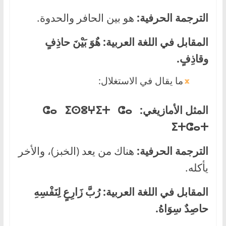
الترجمة الحرفية:
هو بين الحافر والحدوة.
المقابل في اللغة العربية:
هٌوَ بَيْنَ حاذِفٍ
وقاذِفٍ
.
ما يقال في الاستغلال:
المثل الأمازيغي:
ⵛⴰ ⵉⵙⵓⵖⵉⵜ ⵛⴰ
ⵉⵜⵛⴰⵜ
الترجمة الحرفية:
هناك من يعد (الخبز)، والأخر
يأكله.
المقابل في اللغة العربية:
رُبَّ زَارِعٍ لِنَفْسِهِ
حاصِدٌ سِوَاهُ.