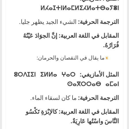
ⵍⵃⴰⵊⵜ
ⵏ
ⵍⴰⵎⵍⵉⵃ
ⵍⴰⵜⴱⴰⵢⴻⵏ
الترجمة الحرفية:
الشيء الجيد يظهر جليا.
المقابل في اللغة العربية:
إنَّ الجوَادَ عَيْنُهُ
فُرَارُهُ.
ما يقال في النقصان والحرمان:
المثل الأمازيغي:
ⵓⵔⴷⵊⵉⵏ ⵉⵍⵍⴰ ⵖⴰⵔ
ⵙⴰⴳⵔⵔⴰⴱ ⴰⵎⴰⵏ
الترجمة الحرفية:
ما كان لسقاء الماء.
المقابل في اللغة العربية:
كالإبْرَةِ تَكْسُو
النَّاسَ واسْتُها عَارِيَةٌ.