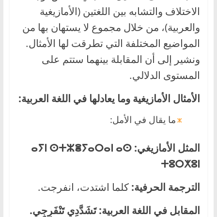
الاختلاف والتشابه بين اللغتين (الأمازيغية
والعربية)، من خلال مجموع لا يستهان بها من
المواضيع المختلفة التي تطرقت لها الأمثال.
ونشير إلى أن المقابلة بينهما ستتم على
المستوى الدلالي.
الأمثال الأمازيغية وما يعادلها في اللغة العربية:
ما يقال في الأمل:
المثل الأمازيغي:
ⴰⵢⵏ ⵙⵜⵣⴻⵢⴰⵔⴰⵏ ⴰⵙ
ⵜⵓⵔⵅⵓⵏ
الترجمة الحرفية:
كلما اشتدت، انفرجت.
المقابل في اللغة العربية:
تَشَدَّدِي تَنْفَرِجِي.