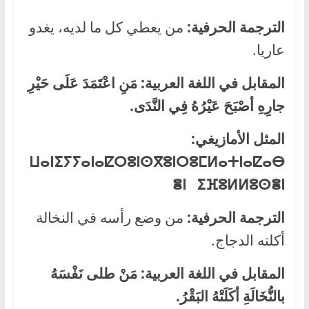
الترجمة الحرفية:
من يعطي كل ما لديه، يغدو
عاريا.
المقابل في اللغة العربية:
مَنِ اعْتَمَدَ عَلَى حَيْرِ
جارِهِ أصْبَحَ عَيْرُهُ فِي النَّدَى.
المثل الأمازيغي:
ⵡⴰⵏ
ⵉⵢⵢⴰⵏ
ⴰⵇⵔⵓⵏⵙ
ⴳ
ⵓⵏⵔⵓⵎ
ⵍⴰⵜⵏⴰⵇⴰⴱ
ⴻⵏ ⵉⴼⵓⵍⵍⵓⵙⴻⵏ
الترجمة الحرفية:
من وضع رأسه في النخالة
أكلته الدجاج.
المقابل في اللغة العربية:
مَنْ طلى نَفْسَهُ
بالنُّخَالَةِ أكَلَتْهُ البَقْرُ.