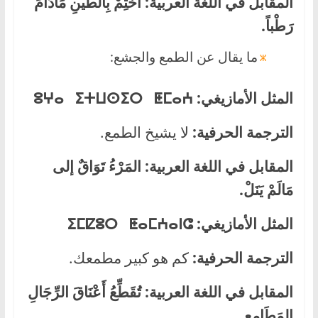
المقابل في اللغة العربية:
اخْتِمْ بِالطِّينِ مَادَامَ
رَطْباً.
ما يقال عن الطمع والجشع:
المثل الأمازيغي:
ⵓⵖⴰ ⵉⵜⵡⵙⵉⵔ ⵟⵎⴰⵄ
الترجمة الحرفية:
لا يشيخ الطمع.
المقابل في اللغة العربية:
المَرْءُ تَوَاقٌ إلى
مَالَمْ يَنَلْ
.
المثل الأمازيغي:
ⵉⵎⵇⵓⵔ ⵟⴰⵎⵄⴰⵏⵛ
الترجمة الحرفية:
كم هو كبير مطمعك.
المقابل في اللغة العربية:
تُقَطِّعُ أَعْنَاقَ الرِّجَالِ
المَطَامِع
.