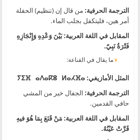
الترجمة الحرفية:
من قال إن (تنظيم) الحفلة
أمر هين، فليتكفل بجلب الماء.
المقابل في اللغة العربية:
بَيْنَ وَعْدِهِ وَإِنْجَازِهِ
فَتْرَةُ نَبِيّ.
ما يقال في القناعة:
المثل الأمازيغي:
ⵢⵉⴼ ⴰⴷⴰⴽⵓ ⵍⴰⵃⴼⴰ
الترجمة الحرفية:
الجفال خير من المشي
حافي القدمين.
المقابل في اللغة العربية:
مَنْ قَنَعَ بِمَا هُوَ فيهِ
قَرَّتْ عَيْنُهُ.