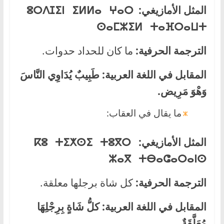
المثل الأمازيغي:
ⵓⵔⴷⵊⵉⵏ ⵉⵍⵍⴰ ⵖⴰⵔ
ⵙⴰⵎⵣⵉⵍ ⵜⴰⴼⵔⴰⵡⵜ
الترجمة الحرفية:
ما كان للحداد حدوات.
المقابل في اللغة العربية:
طَبِيبٌ يُدَاوِي النَّاسَ
وَهْوَ مَرِيض.
ما يقال في العقاب:
المثل الأمازيغي:
ⴽⵓ ⵜⵉⵅⵙⵉ ⵜⵓⴳⵔ
ⵣⴰⴳ ⵜⴱⴰⵛⴰⵔⴰⵏⵙ
الترجمة الحرفية:
كل شاة برجلها معلقة.
المقابل في اللغة العربية
: كلُّ شَاةٍ بِرِجْلِهَا
مُعَلَّقَةٌ.