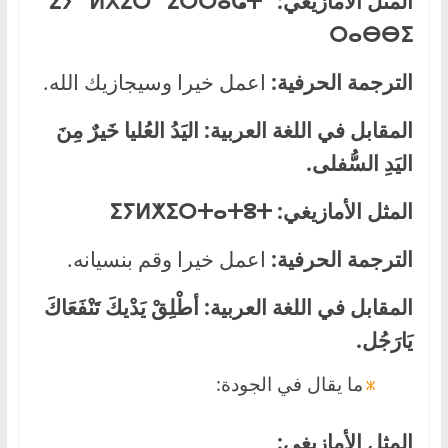
المثل الأمازيغي:
ⵉⵢ ⵍⵅⵉⵔ ⵉⵔⵔⴰⵛⵜ
ⵔⴰⴱⴱⵉ
الترجمة الحرفية:
اعمل خيرا وسيجازيك الله.
المقابل في اللغة العربية:
اليَدُ العُليا خَيرٌ مِنَ
اليَدِ السُّفلى.
المثل الأمازيغي:
ⵜⴰⵜⵓⵜ
ⵍⵅⵉⵔ
ⵉⵢ
الترجمة الحرفية:
اعمل خيرا وقم بنسيانه.
المقابل في اللغة العربية:
أطْلِقْ يَدْيكَ تَنْفَعَاكَ
يَارَجُل.
ما يقال في الجودة:
المثل الأمازيغي: