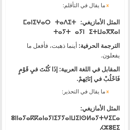
ما يقال في التأقلم:
المثل الأمازيغي:
ⵎⴰⵏⵉⵖⴰⵔ ⵜⴰⴷⵉⵜ
ⵜⴰⵢⵜ ⴰⵢⵏ ⵉⵜⵡⴰⴳⴳⴰⵏ
الترجمة الحرفية:
أينما ذهبت، فأفعل ما
يفعلون.
المقابل في اللغة العربية:
إذَا كُنْتَ فيِ قَوْمٍ
فَاحْلُبْ في إنَائِهمْ.
ما يقال في التحذير:
المثل الأمازيغي:
ⵓⵏⵏⴰ
ⵢⴰⴽⴽⴰⵏ
ⴰⵢⵏ
ⵉⵢⵢⴰⵏ
ⵡⵉⵏⵙ
ⵍⴰⵢⵜⵖⵉⵎⴰ
ⵃⵣⵓⴹⵉ