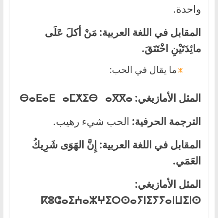
واحدة.
المقابل في اللغة العربية:
مَنْ أكلَ عَلَى
مائِدَتَيْنِ اخْتَنَقَ.
ما يقال في الحب:
المثل الأمازيغي:
ⴱⴰⴹⴰⴹ ⴰⵎⵅⵉⴱ ⴰⴳⴳⴰ
الترجمة الحرفية:
الحب شيء رهيب.
المقابل في اللغة العربية:
إِنَّ الهَوَى شَرِيكُ
العَمَي.
المثل الأمازيغي:
ⴽⵓⵛⴰ
ⵉⵄⴰⵣ
ⵖⵉⵔⵙ
ⴰⵢⵏ
ⵉⵢⵢⴰⵏ
ⵡⵉⵏⵙ