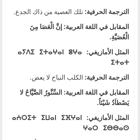
الترجمة الحرفية:
تلك العصية من ذاك الجدع.
المقابل في اللغة العربية:
إنَّ الْعَصَا مِنَ
الْعُصَيَّةِ.
المثل الأمازيغي:
ⴰⵢⴷⵉ ⵉⵜⴰⵖⴰⵏ ⵓⵖⴰ
ⵉⵜⴰⵜ
الترجمة الحرفية:
الكلب النباح لا يعض.
المقابل في اللغة العربية:
السِّنَّورُ الصَّيَّاحُ لا
يَصْطاَدُ شَيْئاً.
المثل الأمازيغي:
ⴰⵄⵔⵉⵜ ⵉⵡⴰⵏ ⵉⴼⵖⴰⵏ
ⵖⴰⵔ ⵉⴱⴱⴰⵙ