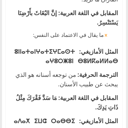
المقابل في اللغة العربية:
إنَّ البُغَاثَ بأَرْضِنَا
يَسْتَنْسِرُ.
ما يقال في الاعتماد على النفس:
المثل الأمازيغي:
ⵜⵉⵖⵎⴰⵙⵜ
ⵜⴰⵏⵖⴰ
ⵓⵏⵏⴰ
ⴰⵖⵓⵔⵥⵓⵏ ⴱⵓⵍⴽⴰⵍⵍⴰⴱ
الترجمة الحرفية:
من توجعه أسنانه هو الذي
يبحث عن طبيب الأسنان.
المقابل في اللغة العربية:
مَا سَدَّ فَقْرَكَ مِثْلُ
ذَاتِ يَدِكَ.
المثل الأمازيغي:
ⴰⴷⴰⵅ ⵉⵡⵛ ⵔⴰⴱⴱⵉ