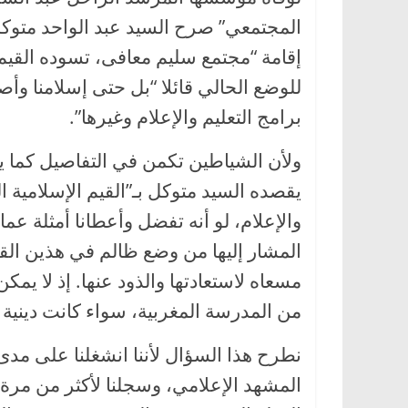
المجتمعي” صرح السيد عبد الواحد متوكل
إقامة “مجتمع سليم معافى، تسوده القيم 
للوضع الحالي قائلا “بل حتى إسلامنا وأص
برامج التعليم والإعلام وغيرها”.
ولأن الشياطين تكمن في التفاصيل كما ي
يقصده السيد متوكل بـ”القيم الإسلامية ال
والإعلام، لو أنه تفضل وأعطانا أمثلة عما
المشار إليها من وضع ظالم في هذين ال
مسعاه لاستعادتها والذود عنها. إذ لا ي
من المدرسة المغربية، سواء كانت دينية أ
نطرح هذا السؤال لأننا انشغلنا على مدى
المشهد الإعلامي، وسجلنا لأكثر من مرة