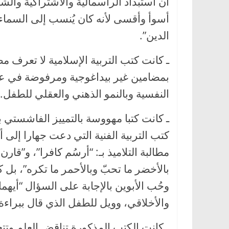
أن استبداد الرأسمالية والاشتراكية والشيو
أسوأ وأقسى لأنه كان يُنسب إلى السماء ويُ
الدين”.
ـ كانت كتب التربية الإسلامية لا تعرف مط
بمضامين غير بيداغوجية ومرفوضة في علوم 
النفسية وبالنمو الذهني والعقلي للطفل.
ـ كانت كتبا مهووسة بالتمييز الفاشستي ب
كتب التربية الفنية التي دعت جهارا إلى أ
مطالبة التلاميذ بـ: “أرسُم كافرا”، و”قار
بالأخضر ما تحبّ وبالأحمر ما تكره”، بل 
وحُب الأبوين بالإجابة على السؤال “أيهم
والأخلاقي، وويل للطفل الذي قال ببراءة إ
ـ كانت الكتب المذكورة تناقض العلم وتت