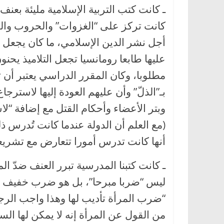
ـ كانت كتب التربية الإسلامية مليئة بعن
كانت تركز على “الغزوات” والحروب وا
أجل نشر الدين الإسلامي، ما كان يجعل من
عليها طابعا رومانسيا تجعل التلاميذ يحنون
مطلوبا، وكان المقرر الدراسي يعتبر أ
بـ”الذلّ” وأن عليهم العودة إليها لاسترجا
وبتر الأعضاء وأحكام القتل مع إضافة “لا
(مع العلم أن الدولة عندما كانت تُدرس ذل
أنها كانت تدرس أمورا تتعارض مع تشريعاته
ـ كانت كتبنا المدرسية تبرر العنف ضدّ ا
ليس “ضربا مبرحا”، بل هو ضرب خفيف “ل
“ضرب المرأة تأديب لها وهذا واجب الرج
من القول عن المرأة إنه لا يمكن لها ال