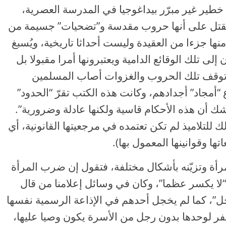
ف خطير غير مبرّر بيداغوجيا في المدرسة العصرية،
لقتل على أنها حروب مقدسة و”تضحيات” جسيمة من
ها جزءا من العقيدة وليست أحداثا تاريخية، ويُسبغ
 إلى تلك الوقائع الدامية ويعتبرونها أمرا مقبولا بل
ن توقف تلك الحروب والغزوات أصاب المسلمين
ع “أمجاد” أجدادهم، وكانت هذه الكتب تقرّ “الحدود”
شك أن هذه الأحكام قاسية ولكنها عادلة وضرورية”.
ك للتلاميذ لم تكن تعتمده في مرجعيتها القانونية، أي
ا وقوانينها المعمول بها).
لمرأة وتزيّنه بأشكال مختلفة، فتقول إن ضرب المرأة
ا يكسر عظما”، وكان في وسائل إعلامنا من قال
ل”، كما لم يخجل أحدهم في الإذاعة الرسمية نفسها
سفر لوحدها بدون رجل من الأسرة يكون وصيا عليها،