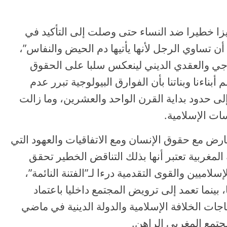
ييزا خطيرا ضد النساء حتى وصلت إلى التأكيد في
ن تساوي الرجل لأنها يأتيها دم الحيض والنفاس”،
ولوجي والعقدي الديني لينعكس سلبا على الحقوق
 أبناءنا وبناتنا بأن الفوارق البيولوجية تبرر عدم
ى حدود بداية القرن الواحد والعشرين، وما زالت
ت الإسلامية.
ارض مع حقوق الإنسان ومع الاتفاقيات والعهود التي
لمغربية تعتبر أنها بذلك التناقض الخطير تحقق
سلاميين والقوى التقدمية درءا لـ”الفتنة النائمة”،
بينما تعمد إلى ترويض المجتمع داخليا باعتماد
جات الخلافة الإسلامية والدولة الدينية في ماضي
لمجتمع المغربي الراهن.