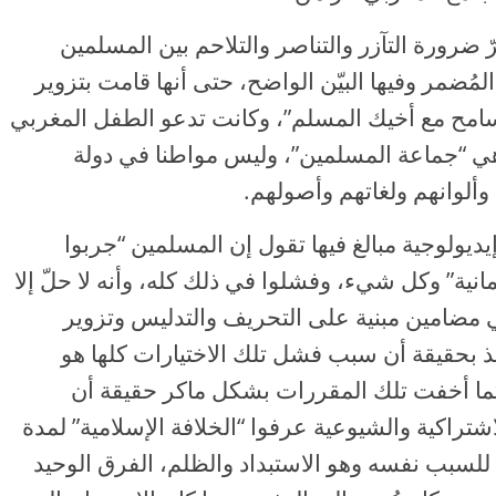
ّ ضرورة التآزر والتناصر والتلاحم بين المسلمين
مُضمر وفيها البيّن الواضح، حتى أنها قامت بتزوير
تسامح مع أخيك المسلم”، وكانت تدعو الطفل المغربي
هي “جماعة المسلمين”، وليس مواطنا في دولة
وألوانهم ولغاتهم وأصولهم.
ديولوجية مبالغ فيها تقول إن المسلمين “جربوا
انية” وكل شيء، وفشلوا في ذلك كله، وأنه لا حلّ إلا
ي مضامين مبنية على التحريف والتدليس وتزوير
ميذ بحقيقة أن سبب فشل تلك الاختيارات كلها هو
كما أخفت تلك المقررات بشكل ماكر حقيقة أن
شتراكية والشيوعية عرفوا “الخلافة الإسلامية” لمدة
يع، للسبب نفسه وهو الاستبداد والظلم، الفرق الوحيد