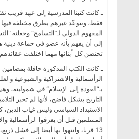
ـ كانت كتبنا المدرسية إلى عهد قريب تقر
فقط، وتتوعّد غيرهم بطرق مختلفة فيها ال
المفهوم الدولي لـ”التسامح” وجعلته “ال
إلى أن يفهم بأنه عضو في جماعة دينية 
تحتضن كل أبنائها مهما اختلفت عقائدهم 
ـ كانت الكتب المذكورة حافلة بمضامين إي
الرأسمالية والاشتراكية والشيوعية والعلم
بـ”العودة إلى الإسلام” في شموليته، وه
التاريخ بشكل فاضح، لأنها لم تخبر التلا
الاستبداد السياسي وليس غياب الدين، 
المسلمين قبل أن يعرفوا الرأسمالية والا
13 قرنا، وانتهوا بها أيضا إلى فشل ذر