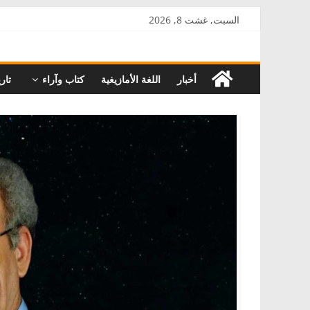
Skip
السبت, غشت 8, 2026
to
AkalPress
content
أخبار
اللغة الأمازيغية
كتاب وآراء
تاري
منبر
أمازيغ
المغرب