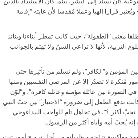
عية كان يُسند إلى البشر، بينما كان الاستبداد بالدين
عتبر قرارا إلهيا وعملا مُقدسا لأن غايته “إقامة
لقا معنى “الطفولة”، حيث كانت تمطر أبناءنا وبناتنا
التربية، لأنها لا تراعي السنّ ولا تهتم بالجوانب
ين المؤمن و”الكافر”، ولم تسلم من تأثيرها حتى
مور مُنكرة لا تصدُر إلا عن المرضى النفسيين ومنها
ن في الصورة بين عائلة مؤمنة وعائلة كافرة”، و”لوّن
كانت تدفع الطفل إلى ضرورة “الاختيار” بين حبّ النبي
ا تحبّ أكثر ؟”، في تجاهل تام للواجب البيداغوجي
نه يُحبّ أمه وأباه أكثر من الرسول.
عمد معاكسة نتائجه ونظرياته من أجل ترويج أمور ثبت