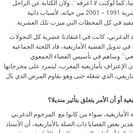
ا، كما لوكنت لا أعرفه
. ولأن الكتابة عن الراحل
[1]
أمر صعب، فقد ارتأيت الإقتصار على عشرية 1991 – 2001 من حياته، لأسباب ذاتية
فقيد في كل المحطات التي ميزت تلك العشرية.
اذ الدغرني، كانت في اعتقادنا عشرية كل التحولات
ي تدويل القضية الأمازيغية، قاد اللجنة الجماعية
غي
وساهم في تأسيس الفضاء الجمعوي
[2]
ان الإعتراف بأمازيغية المغرب، ليتمرد على مخرجاتها
ازيغي، الذي شغله حتى وهو يقاوم المرض الذي نال
أو أن الأمر يتعلق بتأثير منديلا؟
 الأمازيغية، سواء من كانوا مع المرحوم الدغرني
دير بعض القضايا ذات الصلة بالأمازيغية، أن الأستاذ
[4]