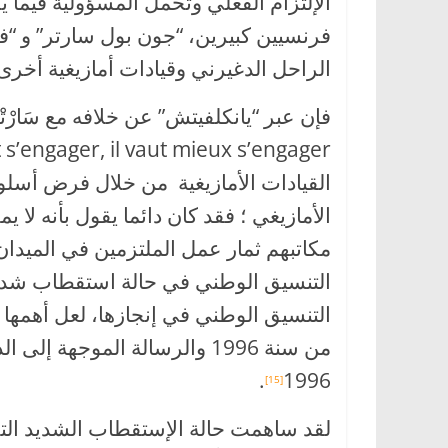
الإلتزام الفعلي وتحمل المسؤولية فيما
فرنسيين كبيرين، “جون بول سارتر” و “فل
الراحل الدغيرني وقيادات أمازيغية أخرى،
القيادات الأمازيغية من خلال فرض أسل
الأمازيغي ؛ فقد كان دائما يقول بأنه لا 
مكاتبهم ثمار عمل الملتزمين في الميدا
التنسيق الوطني في حالة استقطاب شديد،
التنسيق الوطني في إنجازها، لعل أهمها 
من سنة 1996 والرسالة الموجه
.
1996
[15]
لقد ساهمت حالة الإستقطاب الشديد الت