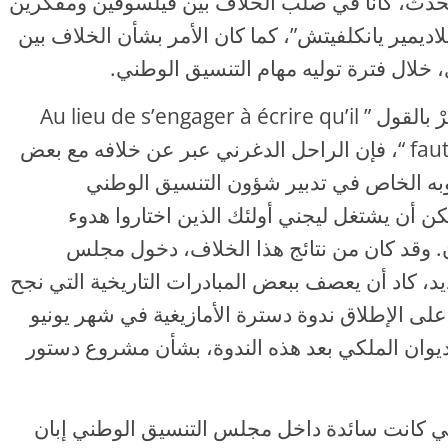
 يحدث، كانا في صلب الخلاف بين فيلسوفين ومفكرين
اديمير يانكلفيتش”، كما كان الأمر بشأن الخلاف بين
 خلال فترة توليه مهام التنسيق الوطني.
فإن عبر “يانكلفيتش” عن خلافه مع سَارْتْرْ بالقول ” Au lieu de s’engager à écrire qu’il
faut s’engager, il vaut mieux s’engager “، فإن الراحل الدغرني عبر عن خلافه مع بعض
وبه الخاص في تدبير شؤون التنسيق الوطني
يمكن أن يشتغل ليجني أولئك الذين اختاروا هدوء
ن. وقد كان من نتائج هذا الخلاف، دخول مجلس
 كاد أن يعصف ببعض المبادرات التاريخية التي نجح
على الإطلاق ندوة دسترة الأمازيغية في شهر يونيو
ة إلى الديوان الملكي بعد هذه الندوة، بشأن مشروع دستور
ي كانت سائدة داخل مجلس التنسيق الوطني إبان