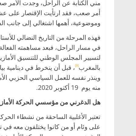
مني الكتابة عن الراحل، وجدت الأمر صعب
وموضوعية، أهمها اشتغالي إلى جانب ال
فهذه المرحلة من التاريخ النضالي للأست
في مسار الراحل، فبعد مساهمته الفعالة ف
لتسيير المجلس الوطني للتنسيق الأمازي
بالمغرب
، قبل أن ينخرط في دينامية بي
[3]
وينذر نفسه للعمل السياسي الحزبي الأم
منه يوم 19 أكتوبر 2020.
هل الدغرني من مؤسسي الحركة الأمازيغية 
تعتبر الأغلبية الساحقة من نشطاء الحركة
على وئام أو من كانوا يختلفون معه في تق