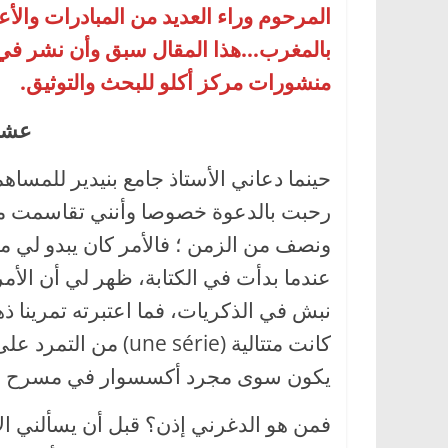
المرحوم وراء العديد من المبادرات والأع
بالمغرب…هذا المقال سبق وأن نشر في ك
منشورات مركز أكلو للبحث والتوثيق.
عشري
حينما دعاني الأستاذ جامع بنيدير للمس
رحبت بالدعوة خصوصا وأنني تقاسمت مع 
ونصف من الزمن ؛ فالأمر كان يبدو لي م
عندما بدأت في الكتابة، ظهر لي أن الأم
نبش في الذكريات، فما اعتبرته تمرينا ذ
كانت متتالية ( série
يكون سوى مجرد أكسسوار في مسرح ال
فمن هو الدغرني إذن؟ قبل أن يسألني الأ