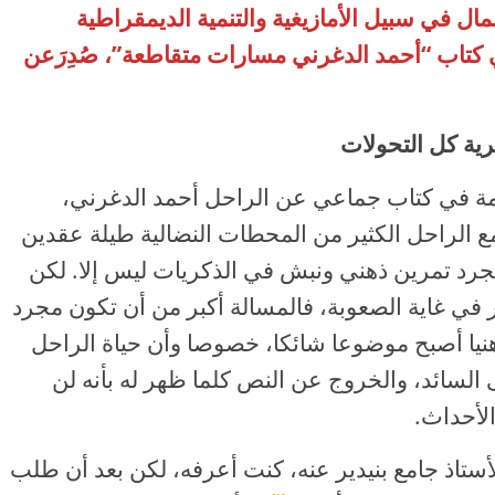
مال في سبيل الأمازيغية والتنمية الديمقراطية
تاب “أحمد الدغرني مسارات متقاطعة”، صُدِرَعن
ة كل التحولات
اهمة في كتاب جماعي عن الراحل أحمد الدغرني،
الراحل الكثير من المحطات النضالية طيلة عقدين
جرد تمرين ذهني ونبش في الذكريات ليس إلا. لكن
ر في غاية الصعوبة، فالمسالة أكبر من أن تكون مجرد
هنيا أصبح موضوعا شائكا، خصوصا وأن حياة الراحل
une) من التمرد على السائد، والخروج عن النص كلما ظهر له بأنه لن
أحداث.
ستاذ جامع بنيدير عنه، كنت أعرفه، لكن بعد أن طلب