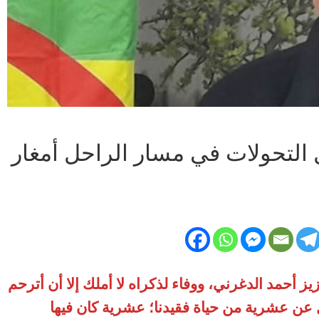
عشرية كل التحولات في مسار الراحل أمغار
 أحمد الدغرني، ووفاء لذكراه لا أملك إلا أن أترحم
عن عشرية من حياة فقيدنا؛ عشرية كان فيها