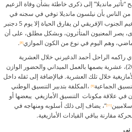
ef) ، ويحيل مصطلح “تأثير مانديلا” إلى ذكرى خاطئة بشأن وفاة الزعيم
لاف من الناس بأن نيلسون مانديلا توفي في سجنه في
ثمانينيات القرن الماضي، والحال أن الزعيم الجنوب الإفريقي لن يفارق الحياة إلا يوم 5 دجنبر
د ذكرى، يصر المعنيون المتأثرون، وبشكل مطلق، على أن
الماضي، وهم اليوم في نوع من الكون الموازي
.
[8]
ذي راكمه الراحل أحمد الدغيرني خلال العشرية
الأخيرة من القرن الماضي (1991 – 2001)، عشرية بصمها بالعمل الميداني والحضور الوازن
ازيغية خلال تلك العشرية. فبالإضافة إلى ثقله داخل
تنسيق الجماعية
،المكلفة بتدبير التنسيق الوطني
[9]
 إن في علاقة مكونات التنسيق الأمازيغي يبعضها أو
سلاميين
“، يضاف إلى ذلك أسلوبه ومنهاجه في
[11]
ركة مقارنة بباقي القيادات الأمازيغية.
رني