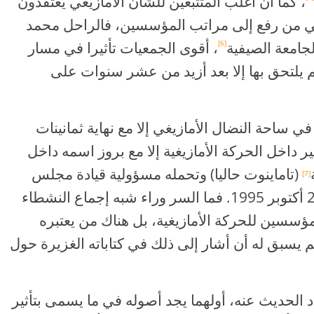
، كما أن أغلب المتتبعين للشأن الأمازيغي يعتقدون
ي من رفع إلى مراتب المؤسسين، فالراحل محمد
لجامعة الصيفية
، أقوى الجمعيات تأثيرا في مسار
[6]
لم يلتحق بها إلا بعد أزيد من عشر سنوات على
ي ساحة النضال الأمازيغي إلا مع نهاية ثمانينات
ر داخل الحركة الأمازيغية إلا مع بروز اسمه داخل
(تاماينوت حاليا) وتحمله مسؤولية قيادة مجلس
[7]
النسيق الوطني الأمازيغي باسمها يوم 29 أكتوبر 1995. فما السر وراء شبه إجماع النشطاء
ؤسسين للحركة الأمازيغية، بل هناك من يعتبره
 يسبق له أن أشار إلى ذلك في كتاباته الغزيرة حول
 الحديث عنه، أولهما يجد أصوله في ما يسمى بتأثير