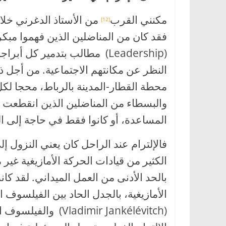
مكنني القرب
من الأستاذ الدغرني خلا
[12]
فقد كان من المناضلين الذين فهموا مبكرا
(Leadership) مطالب بتدمير كل
النظر عن مكانتهم الاجتماعية. من أجل
محطة القطار-المدينة بالرباط، محجا لكل
والبسطاء من المناضلين الذين انقطعت ب
المساعدة، أو كانوا فقط في حاجة إلى ا
فالإلترام عند الراحل كان يعني النزول إل
الكثير من قيادات الحركة الأمازيغية غير مل
بالحد الأدنى من العمل الميداني. لقد كان
الأمازيغية، بالجدل الحاد بين الفيلسوف 
(Vladimir Jankélévitch) والفيلسوف الفرنسي جُونْ بُولْ سَارْتْر