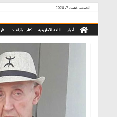
Skip
الجمعة, غشت 7, 2026
to
AkalPress
content
أخبار
اللغة الأمازيغية
كتاب وآراء
تاري
منبر
أمازيغ
المغرب