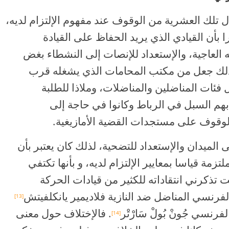
ل تلك العشرية من الوقوف عند مفهوم الإلتزام لديه،
 بأن القيادي الذي يريد الحفاظ على القيادة
 أبراجه العاجية، والإستعداد للإنصات إلى النشطاء بغض
 ذلك جعل من مكتب المحامات الذي يشغله قرب
 فئات المناضلين والمناضلات، وملاذا للطلبة
هم السبل في الرباط وكانوا في حاجة إلى
لوقوف على مستجدات القضية الأمازيغية.
ى الميدان والإستعداد للتضحية، لذلك كان يعتبر بأن
تزمة قياسا بمعايير الإلتزام لديه، و بأنها تكتفي
ت تذكرني انتقاداته للكثير من قيادات الحركة
الفرنسي المناضل ضد النازية فلاديمير يانكلفيتش
[13]
. فالإختلاف حول معنى
[14]