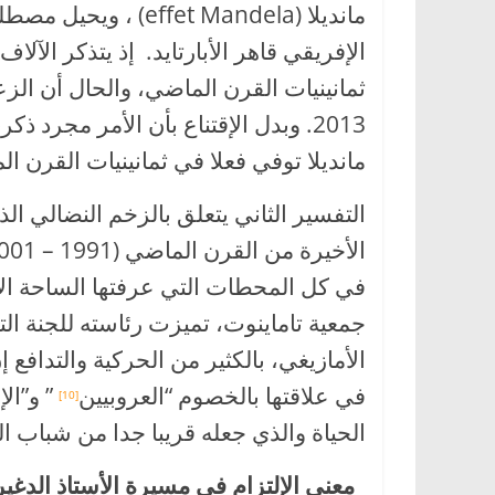
مانديلا (fet Mandela
الإفريقي قاهر الأبارتايد. إذ يتذكر الآ
2013. وبدل الإقتناع بأن الأمر مجر
مانديلا توفي فعلا في ثمانينيات القرن 
التفسير الثاني يتعلق بالزخم النضالي ال
في كل المحطات التي عرفتها الساحة الأم
جمعية تاماينوت، تميزت رئاسته للجنة ال
الأمازيغي، بالكثير من الحركية والتدافع
في علاقتها بالخصوم “العروبيين
” و”الإ
[10]
الحياة والذي جعله قريبا جدا من شباب الح
معنى الإلتزام في مسيرة الأستاذ الدغي