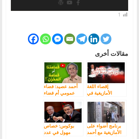
1
مقالات أخرى
إقصاء اللغة
أحمد عصيد: فضاء
الأمازيغية في
عمومي أم فضاء
مشروع قانون
المخزن
البطاقة الوطنية مع
أحمد عصيد
برنامج أضواء على
بوكوس: خصاص
الأمازيغية مع أحمد
مهول في عدد
أرحموش وأحمد
أساتذة اللغة