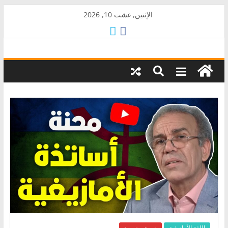
Skip
الإثنين, غشت 10, 2026
to
content
AkalPress
منبر
أمازيغ
المغرب
اللغة الأمازيغية
صوت وصورة