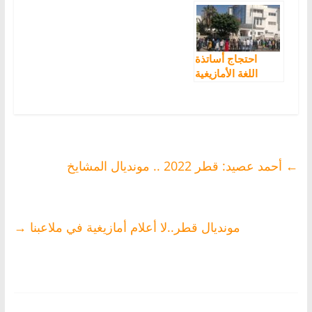
عصيد
الأمازيغية بالمغرب
احتجاج أساتذة
اللغة الأمازيغية
بسوس من
“العنصرية
والشطط”
←
أحمد عصيد: قطر 2022 .. مونديال المشايخ
مونديال قطر..لا أعلام أمازيغية في ملاعبنا
→