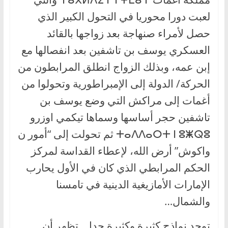
لعبت دورا محوريا في التحول الكبير الذي
حصل لأمراء صنهاجة بعد زواجها بالقائد
العسكري يوسف بن تاشفين بعد انفصالها مع
إبن عمه، وبذلك الزواج انطلق المرابطون من
الحركة/ الدولة إلى الإمبراطورية وتحولوا من
أغمات إلى مراكش التي وضع يوسف بن
تاشفين حجر أساسها وسماها تيكمي اوزرو
ⵜⴰⴷⴷⴰⵔⵜ ⵏ ⵓⵥⵕⵓ ثم تحولت إلى “أمور ن
واكوش” أرض الله، لإعطاء القداسة لمركز
الحكم المرابطي الذي كان في الأول يحارب
الإمارات الأمازيغية الدينية في تامسنا
والشمال…
توجد نماذج كثيرة وكثيرة جدا… تظهر أن