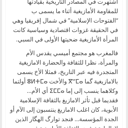
اشتهرت في المصادر التاريخية بقيادتها
للمقاومة الأمازيغية أثناء ما يسمى ب
“الفتوحات الإسلامية” في شمال إفريقيا وهي
في الحقيقة غزوات اقتصادية وسياسية كانت
المرأة الأمازيغية ضحيتها الأولى في السبي.
فالمغرب هو مجتمع أميسي يقدس الأم
والمرأة، نظرا للثقافة والحضارة الامازيغية
المتجدرة فيه عبر التاريخ، فمثلا الأخ يسمى
بالامازيغية گما ⴳⵯⵎⴰ والأخت ⵓⵍⵜⵎⴰ أولتما
وكلاهما ينسب إلى إما ⵉⵎⵎⴰ أي الأم…
فقديما قبل تأثر الامازيغ بالثقافة الإسلامية
الأبوية، كان اغلب الامازيغ ينتسبون إلى الآم أو
الجدة المؤسسة… فنجد توارگ الهگار الذين