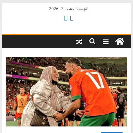
Skip
الجمعة, غشت 7, 2026
to
content
AkalPress
منبر
أمازيغ
المغرب