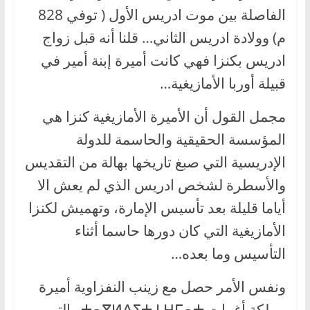
الفاصلة بين موت ادريس الأول ( توفي 828
م) وولادة ادريس الثاني… قلنا أنه قبل زواج
ادريس بكنزا فهي كانت أميرة إبنة أمير في
قبيلة أوربا الأمازيغية…
مجمل القول أن الأميرة الأمازيغية كنزا هي
المؤسسة الحقيقية والحاسمة للدولة
الإدريسية التي صبغ تاريخها بهالة من التقديس
والأسطرة لشخص ادريس الذي لم يعش الا
أياما قليلة بعد تأسيس الإمارة، وتهميش لكنزا
الأمازيغية التي كان دورها حاسما أثناء
التأسيس وما بعده…
ونفس الأمر حصل مع زينب النفزاوية أميرة
مملكة أغمات ⵜⴰⴳⵍⴷⵉⵜ ⵏ ⵖⵎⴰⵜ والتي