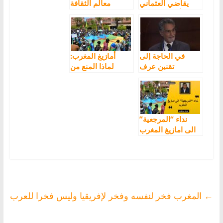
يقاضي العثماني
معالم الثقافة
وأمزازي بسبب
الأمازيغية في
امتحان “دخول
المغرب
العرب إلى
المغرب”
في الحاجة إلى
أمازيغ المغرب:
تقنين عرف
لماذا المنع من
أمازيغي
الممارسة
السياسية!
نداء “المرجعية”
الى امازيغ المغرب
←
المغرب فخر لنفسه وفخر لإفريقيا وليس فخرا للعرب