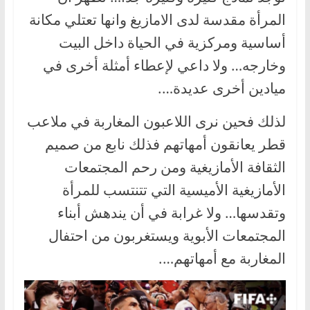
المرأة مقدسة لدى الامازيغ وانها تعتلي مكانة
أساسية ومركزية في الحياة داخل البيت
وخارجه… ولا داعي لإعطاء أمثلة أخرى في
ميادين أخرى عديدة….
لذلك فحين نرى اللاعبون المغاربة في ملاعب
قطر يعانقون أمهاتهم فذلك نابع من صميم
الثقافة الأمازيغية ومن رحم المجتمعات
الأمازيغية الأميسية التي تتنتسب للمرأة
وتقدسها… ولا غرابة في أن يندهش أبناء
المجتمعات الأبوية ويستغربون من احتفال
المغاربة مع أمهاتهم….