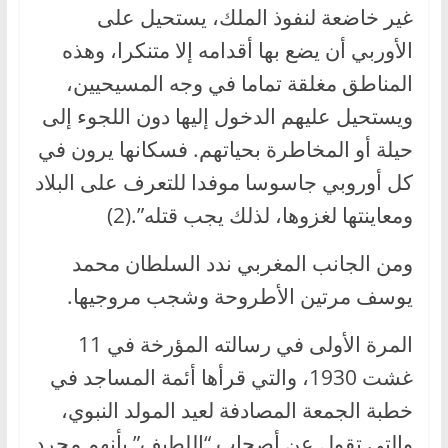
غير خاضعة لنفوذ الملك، يستحيل على
الأوربي أن يضع بها أقدامه إلا متنكرا، وهذه
المناطق مغلقة تماما في وجه المسيحيين،
ويستحيل عليهم الدخول إليها دون اللجوء إلى
حيلة أو المخاطرة بحياتهم. فسكانها يرون في
كل أوروبي جاسوسا موفدا للتعرف على البلاد
ومعاينتها لغزوها، لذلك يجب قتله”.(2)
ومن الجانب المغربي ندد السلطان محمد
يوسف مرتين الأطروحة وشجب مروجيها.
المرة الأولى في رسالته المؤرخة في 11
غشت 1930، والتي قرأها أئمة المساجد في
خطبة الجمعة المصادفة لعيد المولد النبوي،
والتي تقول عن أصحاب “اللطيف” بأنهم مجرد