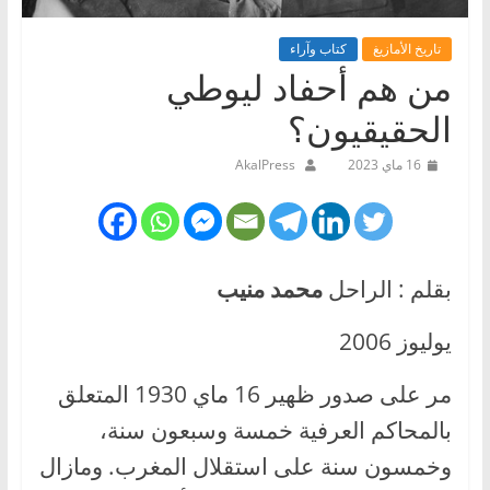
تاريخ الأمازيغ
كتاب وآراء
من هم أحفاد ليوطي
الحقيقيون؟
16 ماي 2023
AkalPress
بقلم : الراحل
محمد منيب
يوليوز 2006
مر
على صدور ظهير 16 ماي 1930 المتعلق
بالمحاكم العرفية خمسة وسبعون سنة،
وخمسون سنة على استقلال المغرب. ومازال