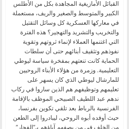
القبائل الأمازيغية المجاهدة بكل من الأطلس
الكبير والمتوسط والصغير والريف، مستعملة
في معاركها العسكرية كل وسائل التقتيل
والتخريب والتشريد والتهجير؟ هذه الفترة
التي اغتنمها العملاء لإنماء ثروتهم وتقوية
نفوذهم وتثقيف أبنائهم حتى أن سلطات
الحماية كانت تنعتهم بمفخرة سياسة ليوطي
التعليمية. وزمرة من هؤلاء الأبناء الروحيين
للمارشال ليوطي الذي كان يسهر على
تعليمهم وتوظيفهم هم الذين ساروا في ركاب
ندهم عبد اللطيف الصبيحي الموظف بالإقامة
الفرنسية بالرباط بعد تلقي تكوين بفرنسا،
حيث أوفده أبوه الروحي، ليبادروا إلى الطعن
من الخلف في من يصفهم آباؤهم بـ”الفجار”