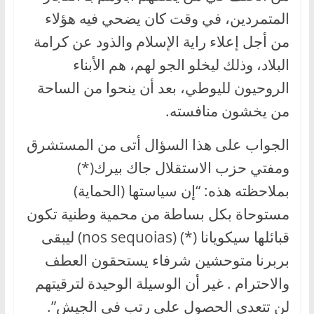
المتمردين، في وقت كان يضحي فيه هؤلاء
من أجل إعلاء راية الإسلام والذود عن كرامة
البلاد، وذلك ليخلو الجو لهم، هم الأبناء
الروحيون لليوطي، بعد أن ينحوا من الساحة
من يخشون منافسته.
الجواب على هذا السؤال أتى من المستشرق
ومفتي حزب الاستقلال جاك بيرك(*)
بملاحظته هذه: “إن سياستها (الحماية)
مستوحاة بكل بساطة من محمية وطنية تكون
قبائلها سيكويانا (*) (nos sequoias) ليبقى
بربرنا متوحشين شرفاء يستحقون العطف
والاحترام . غير أن الوسيلة الوحيدة لترقيتهم
لن تتعدى الحصول على رتب في الجيش”.