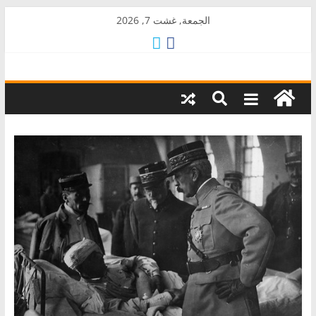
Skip
الجمعة, غشت 7, 2026
to
content
AkalPress
منبر
أمازيغ
المغرب