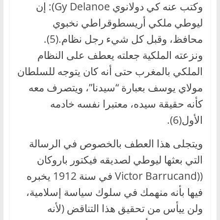
وكتب عنه كي دولانوي Gy Delanoe): إن
ليوطي ملكي أريسطوقراطي نخبوي
محافظ، وقبل كل شيء رجل نظام.(5).
ونزعته الملكية جعلته يعطف على النظام
الملكي بالمغرب حتى أنه كان يتوجه للسلطان
مولاي يوسف بعبارة “سيدنا”، ويتصرف معه
كأنه حقيقة سيده، معتبرا نفسه خادمه
الأول(6).
ويتجلى هذا العطف بالخصوص في الرسالة
التي بعثها ليوطي لصديقه فيكتور باروكان
((Victor Barrucand في سنة 1912 يخبره
فيها بأنه منهمك في سلوك سياسة إسلامية،
ولن ييأس من تحقيق هذا التناقض (لأنه