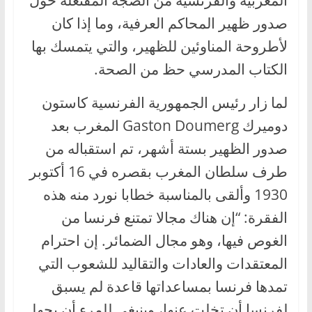
المغربية والفرنسية من الضجة المفتعلة حول
صدور ظهير المحاكم العرفية، وما إذا كان
لأطروحة المناوئين للظهير، والتي يتمسك بها
الكتاب المدرسي حظ من الصحة.
لما زار رئيس الجمهورية الفرنسية كاستون
دوميرك Gaston Doumerg المغرب بعد
صدور الظهير بستة أشهر، تم استقباله من
طرف سلطان المغرب بقصره في 16 أكتوبر
1930 وألقى بالمناسبة خطابا نورد منه هذه
الفقرة: “إن هناك مجالا تمتنع فرنسا من
الغوص فيها، وهو مجال الضمائر. إن احترام
المعتقدات والعادات والتقاليد للشعوب التي
تمدها فرنسا بمساعداتها قاعدة لم يسبق
لفرنسا أن تخلت عنها، وينبغي للمرء أن يجهل