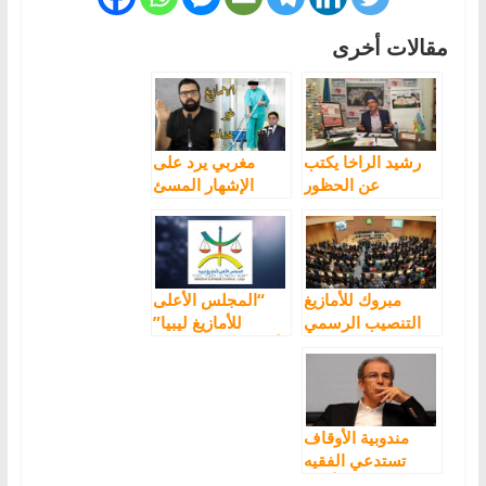
مقالات أخرى
رشيد الراخا يكتب
مغربي يرد على
عن الحظور
الإشهار المسئ
السياسي للأمازيغ
للأمازيغ من طرف
في المغرب
وزارة الخارجية
المغربية
مبروك للأمازيغ
“المجلس الأعلى
التنصيب الرسمي
للأمازيغ ليبيا”
للجنة اللغة
أعمال “حفتر” تجاه
الامازيغية بالاتحاد
الجبل تعد خرقا
الافريقي
للاتفاقيات الدولية
المتعلقة بالشعوب
الأصلية
مندوبية الأوقاف
تستدعي الفقيه
الذي كفّر أحمد