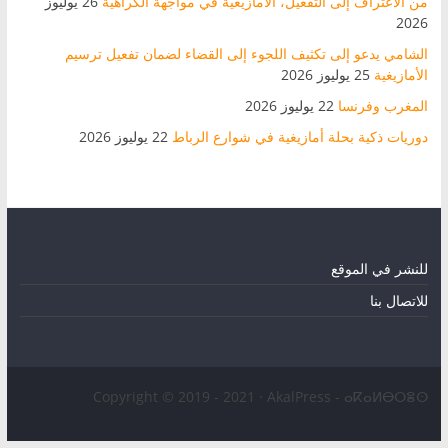
من الاعتراف إلى التفعيل، الأمازيغية في مواجهة الكراهية
26 يوليوز
2026
الشامي يدعو إلى تكثيف اللجوء إلى القضاء لضمان تفعيل ترسيم
الأمازيغية
25 يوليوز 2026
المغرب وفرنسا
22 يوليوز 2026
دوريات ذكية بحلة أمازيغية في شوارع الرباط
22 يوليوز 2026
للنشر في الموقع
للاتصال بنا
Copyright © 2019 - 2021 · AkalPress - ⴰⴽⴰⵍⴱⵔⴻⵙ