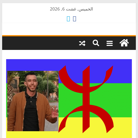
Skip
الخميس, غشت 6, 2026
to
content
AkalPress
منبر
أمازيغ
المغرب