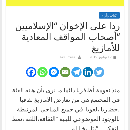
كتاب وآراء
ردا على الإخوان “الإسلاميين
“أصحاب المواقف المعادية
للأمازيغ
17 يوليوز 2019
AkalPress
منذ نعومة أظافرنا دائما ما نرى بأن هاته الفئة
في المجتمع هي من تعارض الأمازيغ ثقافيا
،حضاريا ،لغويا في جميع المناحي المرتبطة
بالوجود الموضوعي للبنية “الثقافة،اللغة ،نمط
التفكير…”،تاريخيا لم