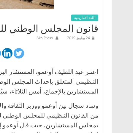
اللغة الأمازيغية
قانون المجلس الوطني للغا
24 يوليوز 2019
AkalPress
اعتبر عبد اللطيف أوعمو، المستشار البر
التنظيمي المتعلق بإحداث المجلس الوطن
المستشارين بالإجماع، أمس الثلاثاء، سيُ
وساد سجال بين أوعمو ووزير الثقافة والا
من القانون التنظيمي للمجلس الوطني لل
بمجلس المستشارين، حيث قال أوعمو إن الم