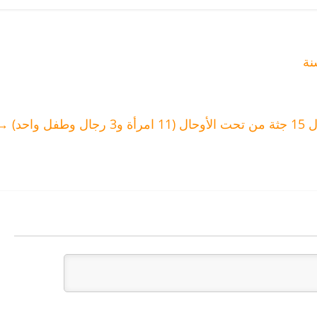
ظهير إحداث
معهد الملكي
فة الأمازيغية
احد)
→