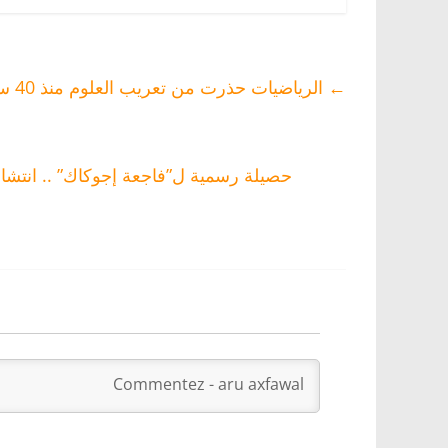
مستمرة
الأمازيغية ولن يتم
وينسخ 
حله
ال
للثقا
←
الرياضيات حذرت من تعريب العلوم منذ 40 سنة
حصيلة رسمية ل”فاجعة إجوكاك” .. انتشال 15 جثة من تحت الأوحال (11 امرأة و3 رجال وطفل و