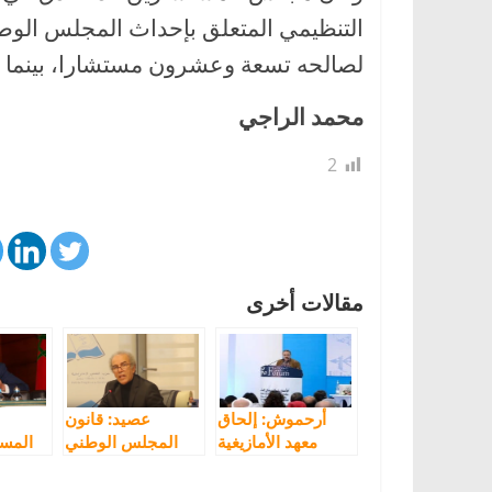
التنظيمي المتعلق بإحداث المجلس الوطني
لصالحه تسعة وعشرون مستشارا، بينما ا
محمد الراجي
2
مقالات أخرى
أرحموش: إلحاق
عصيد: قانون
معهد الأمازيغية
المجلس الوطني
المست
بمجلس اللغات
للغات يدمج المعهد
على 
فضيحة وعدائية
الملكي للثقافة
الت