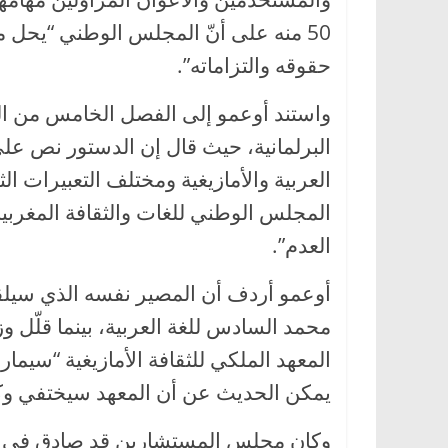
50 منه على أنّ المجلس الوطني “يحل م
حقوقه والتزاماته”.
واستند أوعمو إلى الفصل الخامس من ال
البرلمانية، حيث قال إن الدستور نص على
العربية والأمازيغية ومختلف التعبيرات الث
المجلس الوطني للغات والثقافة المغربية
العدم”.
أوعمو أردف أن المصير نفسه الذي سيلقاه ا
محمد السادس للغة العربية، بينما قلّل و
المعهد الملكي للثقافة الأمازيغية “سيم
يمكن الحديث عن أن المعهد سيختفي وكذل
وكان مجلس المستشارين قد صادق في جل