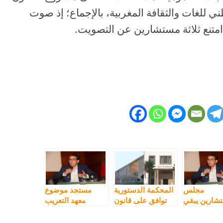
 للغات والثقافة المغربية، بالإجماع؛ إذ صوت
متنع ثلاثة مستشارين عن التصويت.
مجلس
المحكمة الدستورية
مستجد موضوع
شارين يبقي
توافق على قانون
معهد التعريب
مرسوم معهد
المجلس الوطني
عريب مستقلا
للغات