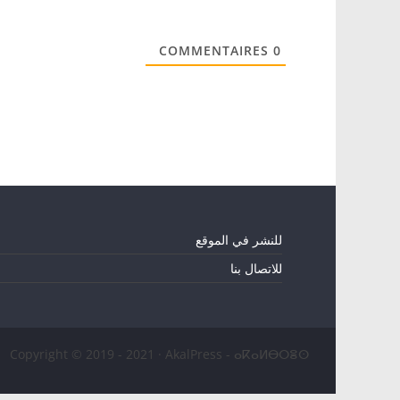
COMMENTAIRES
0
للنشر في الموقع
للاتصال بنا
Copyright © 2019 - 2021 · AkalPress - ⴰⴽⴰⵍⴱⵔⴻⵙ