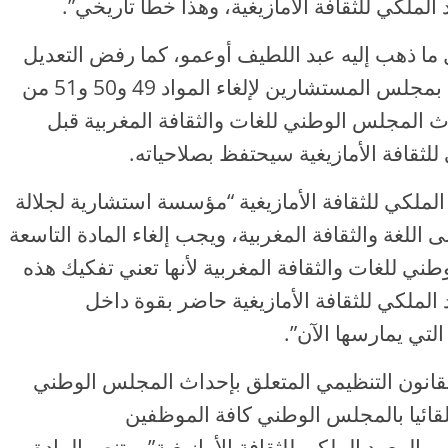
لكي للثقافة الأمازيغية، وهذا خطأ تاريخي”.
 ما ذهب إليه عبد اللطيف أوعمو، كما رفض التعديل
الذي تقدّمت به مجموعة العمل التقدمي بمجلس المستشارين لإلغاء المواد 49 و50 و51 من
ث المجلس الوطني للغات والثقافة المغربية قبل
 للثقافة الأمازيغية سيحتفظ بصلاحياته.
 الملكي للثقافة الأمازيغية “مؤسسة استشارية لجلالة
اللغة والثقافة المغربية، ويجب إلغاء المادة التاسعة
ي للغات والثقافة المغربية لأنها تعني تفكيك هذه
 الملكي للثقافة الأمازيغية حاضر بقوة داخل
تي يمارسها الآن”.
رة الأولى من المادة 49 من القانون التنظيمي المتعلق بإحداث المجلس الوطني
تلقائيا بالمجلس الوطني كافة الموظفين
بالمعهد الملكي للثقافة الأمازيغية”، وتنص المادة