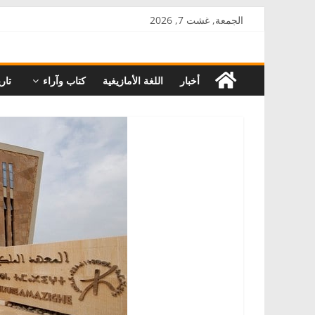
Skip
الجمعة, غشت 7, 2026
to
AkalPress
content
أخبار
اللغة الأمازيغية
كتاب وآراء
تاري
منبر
أمازيغ
المغرب