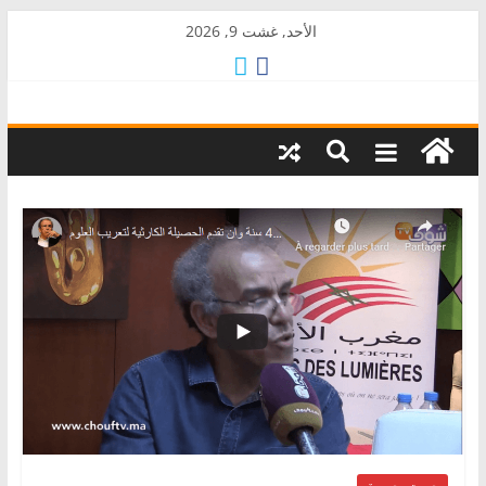
Skip
الأحد, غشت 9, 2026
to
content
AkalPress
منبر
أمازيغ
المغرب
صوت وصورة