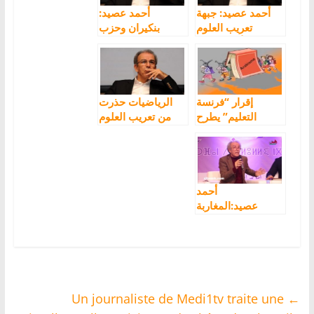
أحمد عصيد: جبهة
أحمد عصيد:
تعريب العلوم
بنكيران وحزب
يقودها أهل الكهف
البيجيدي هدفهم
وأبناؤهم لايدرسون
ممارسة الوصاية
في التعليم
على المغاربة
العمومي
إقرار “فرنسة
الرياضيات حذرت
التعليم” يطرح
من تعريب العلوم
سؤال الحصيلة
منذ 40 سنة
الكارثية ل40 سنة
من التعريب في
المغرب
أحمد
عصيد:المغاربة
يستهلكون مايقارب
400 مليون قنينة
خمر رغم تجريم
القانون لذلك
Un journaliste de Medi1tv traite une
←