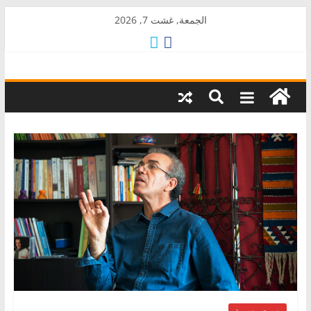
Skip
الجمعة, غشت 7, 2026
to
content
AkalPress
منبر
أمازيغ
المغرب
صوت وصورة