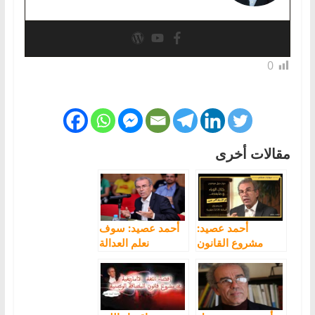
0
مقالات أخرى
أحمد عصيد:
أحمد عصيد: سوف
مشروع القانون
نعلم العدالة
22.20 مخالف
والتنمية معنى
للدستور وهدفه
الوطنية المغربية
الحجر على حق
التي يكرهون
المغاربة في
الانتماء اليها