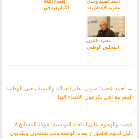
الاحتجاج
أحمد عصيد وجدل
إقصاء اللغة
عقوبة الإعدام بعد
الأمازيغية في
الجريمة التي راح
مشروع قانون
ضحيتها الطفل
البطاقة الوطنية مع
عدنان
أحمد عصيد
عصيد: قانون
المجلس الوطني
للغات يدمج المعهد
الملكي للثقافة
الأمازيغية ولن يتم
حله
←
أحمد عصيد: سوف نعلم العدالة والتنمية معنى الوطنية
المغربية التي يكرهون الانتماء اليها
عصيد والهجوم على الباحثة التونسية: هؤلاء المشايخ لا
دليل لديهم فالمؤرخ يقدم الوثيقة وهم يشتمون ويكذبون